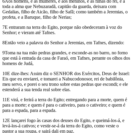
6Aos homens, e às mulheres, e aos meninos, e às filhas do rei, e a
toda a alma que Nebuzaradã, capitão da guarda, deixara com
Gedalias, filho de Aicão, filho de Safã; como também a Jeremias, o
profeta, e a Baruque, filho de Nerias;
7E entraram na terra do Egito, porque não obedeceram à voz do
Senhor; e vieram até Tafnes.
8Então veio a palavra do Senhor a Jeremias, em Tafnes, dizendo:
9Toma na tua mão pedras grandes, e esconde-as no barro, no forno
que está à entrada da casa de Faraó, em Tafnes, perante os olhos dos
homens de Judá,
10E dize-lhes: Assim diz o SENHOR dos Exércitos, Deus de Israel:
Eis que eu enviarei, e tomarei a Nabucodonosor, rei de babilônia,
meu servo, e porei o seu trono sobre estas pedras que escondi; e ele
estenderá a sua tenda real sobre elas.
11E virá, e ferirá a terra do Egito; entregando para a morte, quem é
para a morte; e quem é para o cativeiro, para o cativeiro; e quem é
para a espada, para a espada.
12E lançarei fogo às casas dos deuses do Egito, e queimá-los-á, e
levá-los-á cativos; e vestir-se-á da terra do Egito, como veste o
pastor a sua roupa, e sairá dali em paz.