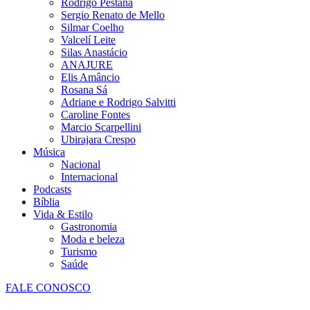
Rodrigo Pestana
Sergio Renato de Mello
Silmar Coelho
Valcelí Leite
Silas Anastácio
ANAJURE
Elis Amâncio
Rosana Sá
Adriane e Rodrigo Salvitti
Caroline Fontes
Marcio Scarpellini
Ubirajara Crespo
Música
Nacional
Internacional
Podcasts
Bíblia
Vida & Estilo
Gastronomia
Moda e beleza
Turismo
Saúde
FALE CONOSCO