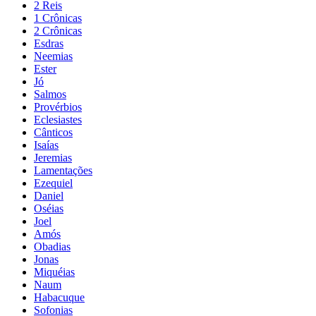
2 Reis
1 Crônicas
2 Crônicas
Esdras
Neemias
Ester
Jó
Salmos
Provérbios
Eclesiastes
Cânticos
Isaías
Jeremias
Lamentações
Ezequiel
Daniel
Oséias
Joel
Amós
Obadias
Jonas
Miquéias
Naum
Habacuque
Sofonias