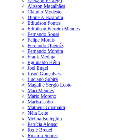
Alexandre Grego
Alisson Magalhães
Cláudio Modesto
Dione Alexsandra
Ediudson Fontes
Edmilson Ferreira Mendes
Fernando Sousa
Felipe Morais
Fernando Queiróz
Fernando Moreira
Frank Medina
Eguinaldo Hélio
Joel Engel
Josué Gonçalves
Luciano Subirá
Magali e Sergio Leoto
Mari Mendes
Mário Moreno
Marisa Lobo
Matheus Grismaldi
Néia Leite
Melina Botteghin
Patrícia Alonso
René Breuel
Ricardo Soares