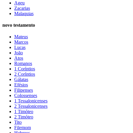
Ageu
Zacarias
Malaquias
novo testamento
Mateus
Marcos
Lucas
João
Atos
Romanos
1 Coríntios
2 Coríntios
Gálatas
Efésios
Filipenses
Colossenses
1 Tessalonicenses
2 Tessalonicenses
1 Timóteo
2 Timóteo
Tito
Filemom
Hebreus