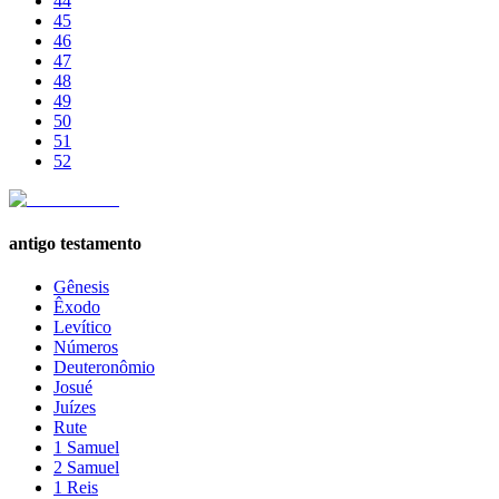
44
45
46
47
48
49
50
51
52
antigo testamento
Gênesis
Êxodo
Levítico
Números
Deuteronômio
Josué
Juízes
Rute
1 Samuel
2 Samuel
1 Reis