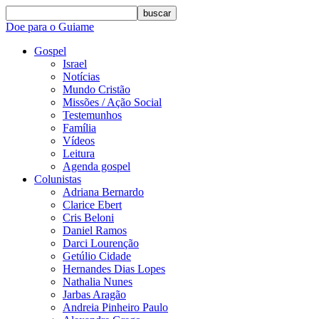
buscar
Doe para o Guiame
Gospel
Israel
Notícias
Mundo Cristão
Missões / Ação Social
Testemunhos
Família
Vídeos
Leitura
Agenda gospel
Colunistas
Adriana Bernardo
Clarice Ebert
Cris Beloni
Daniel Ramos
Darci Lourenção
Getúlio Cidade
Hernandes Dias Lopes
Nathalia Nunes
Jarbas Aragão
Andreia Pinheiro Paulo