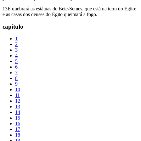
13E quebrará as estátuas de Bete-Semes, que está na terra do Egito;
e as casas dos deuses do Egito queimará a fogo.
capítulo
1
2
3
4
5
6
7
8
9
10
11
12
13
14
15
16
17
18
19