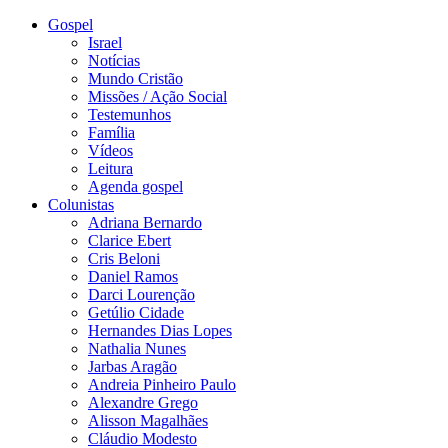
Gospel
Israel
Notícias
Mundo Cristão
Missões / Ação Social
Testemunhos
Família
Vídeos
Leitura
Agenda gospel
Colunistas
Adriana Bernardo
Clarice Ebert
Cris Beloni
Daniel Ramos
Darci Lourenção
Getúlio Cidade
Hernandes Dias Lopes
Nathalia Nunes
Jarbas Aragão
Andreia Pinheiro Paulo
Alexandre Grego
Alisson Magalhães
Cláudio Modesto