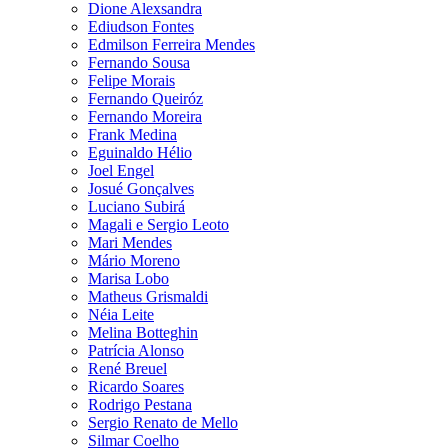
Dione Alexsandra
Ediudson Fontes
Edmilson Ferreira Mendes
Fernando Sousa
Felipe Morais
Fernando Queiróz
Fernando Moreira
Frank Medina
Eguinaldo Hélio
Joel Engel
Josué Gonçalves
Luciano Subirá
Magali e Sergio Leoto
Mari Mendes
Mário Moreno
Marisa Lobo
Matheus Grismaldi
Néia Leite
Melina Botteghin
Patrícia Alonso
René Breuel
Ricardo Soares
Rodrigo Pestana
Sergio Renato de Mello
Silmar Coelho