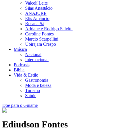
Valcelí Leite
Silas Anastácio
ANAJURE
Elis Amâncio
Rosana Sá
Adriane e Rodrigo Salvitti
Caroline Fontes
Marcio Scarpellini
Ubirajara Crespo
Música
Nacional
Internacional
Podcasts
Bíblia
Vida & Estilo
Gastronomia
Moda e beleza
Turismo
Saúde
Doe para o Guiame
Ediudson Fontes