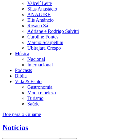
Valcelí Leite
Silas Anastácio
ANAJURE
Elis Amâncio
Rosana Sá
Adriane e Rodrigo Salvitti
Caroline Fontes
Marcio Scarpellini
Ubirajara Crespo
Música
Nacional
Internacional
Podcasts
Bíblia
Vida & Estilo
Gastronomia
Moda e beleza
Turismo
Saúde
Doe para o Guiame
Notícias