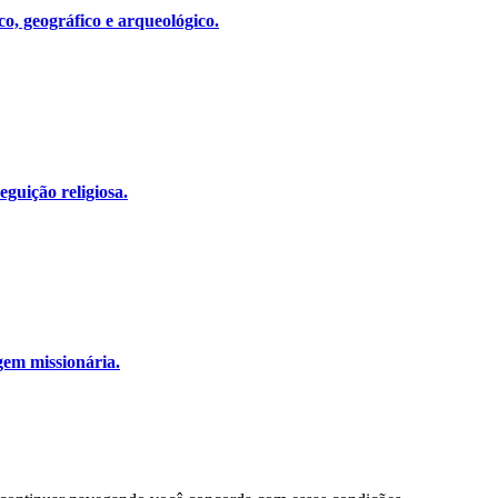
co, geográfico e arqueológico.
eguição religiosa.
gem missionária.