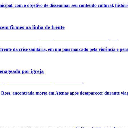
cipal, com o objetivo de disseminar seu conteúdo cultural, históri
em firmes na linha de frente
rente da crise sanitária, em um país marcado pela violência e pers
enageada por igreja
sa Ross, encontrada morta em Atenas após desaparecer durante via