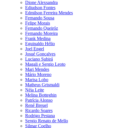
Dione Alexsandra
Ediudson Fontes
Edmilson Ferreira Mendes
Fernando Sousa
Felipe Morais
Fernando Queiróz
Fernando Moreira
Frank Medina
Eguinaldo Hélio
Joel Engel
Josué Gonçalves
Luciano Subirá
Magali e Sergio Leoto
Mari Mendes
Mário Moreno
Marisa Lobo
Matheus Grismaldi
Néia Leite
Melina Botteghin
Patrícia Alonso
René Breuel
Ricardo Soares
Rodrigo Pestana
Sergio Renato de Mello
Silmar Coelho