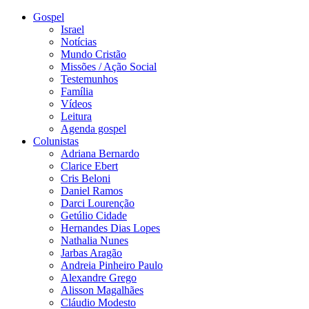
Gospel
Israel
Notícias
Mundo Cristão
Missões / Ação Social
Testemunhos
Família
Vídeos
Leitura
Agenda gospel
Colunistas
Adriana Bernardo
Clarice Ebert
Cris Beloni
Daniel Ramos
Darci Lourenção
Getúlio Cidade
Hernandes Dias Lopes
Nathalia Nunes
Jarbas Aragão
Andreia Pinheiro Paulo
Alexandre Grego
Alisson Magalhães
Cláudio Modesto