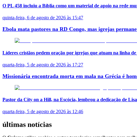
O PL 458 incluiu a Bíblia como um material de apoio na rede muni
quinta-feira, 6 de agosto de 2026 às 15:47
Ebola mata pastores na RD Congo, mas igrejas permanec
Líderes cristãos pedem oração por igrejas que atuam na linha de f
quarta-feira, 5 de agosto de 2026 às 17:27
Missionária encontrada morta em mala na Grécia é hom
Pastor da City on a Hill, na Escócia, lembrou a dedicação de Li
quarta-feira, 5 de agosto de 2026 às 12:46
últimas notícias