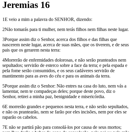
Jeremias 16
1E veio a mim a palavra do SENHOR, dizendo:
2Não tomarás para ti mulher, nem terás filhos nem filhas neste lugar.
3Porque assim diz o Senhor, acerca dos filhos e das filhas que
nascerem neste lugar, acerca de suas mães, que os tiverem, e de seus
pais que os gerarem nesta terra:
4Morrerão de enfermidades dolorosas, e não serão pranteados nem
sepultados; servirão de esterco sobre a face da terra; e pela espada e
pela fome serão consumidos, e os seus cadáveres servirão de
mantimento para as aves do céu e para os animais da terra.
5Porque assim diz o Senhor: Não entres na casa do luto, nem vás a
lamentar, nem te compadeças deles; porque deste povo, diz o
Senhor, retirei a minha paz, benignidade e misericórdia.
6E morrerão grandes e pequenos nesta terra, e não serão sepultados,
e não os prantearão, nem se farão por eles incisões, nem por eles se
raparão os cabelos.
7E não se partirá pão para consolá-los por causa de seus mortos;