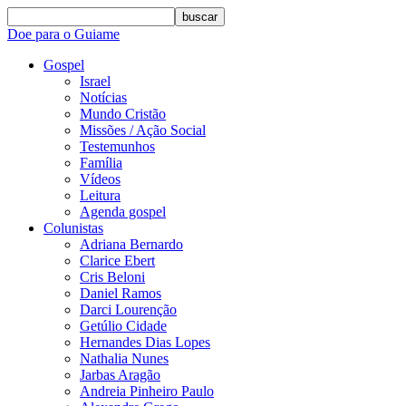
buscar
Doe para o Guiame
Gospel
Israel
Notícias
Mundo Cristão
Missões / Ação Social
Testemunhos
Família
Vídeos
Leitura
Agenda gospel
Colunistas
Adriana Bernardo
Clarice Ebert
Cris Beloni
Daniel Ramos
Darci Lourenção
Getúlio Cidade
Hernandes Dias Lopes
Nathalia Nunes
Jarbas Aragão
Andreia Pinheiro Paulo