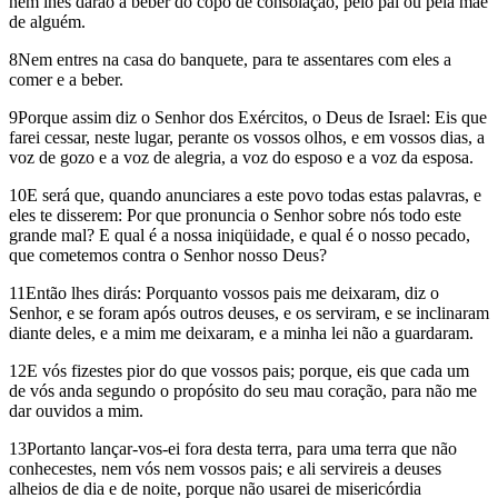
nem lhes darão a beber do copo de consolação, pelo pai ou pela mãe
de alguém.
8Nem entres na casa do banquete, para te assentares com eles a
comer e a beber.
9Porque assim diz o Senhor dos Exércitos, o Deus de Israel: Eis que
farei cessar, neste lugar, perante os vossos olhos, e em vossos dias, a
voz de gozo e a voz de alegria, a voz do esposo e a voz da esposa.
10E será que, quando anunciares a este povo todas estas palavras, e
eles te disserem: Por que pronuncia o Senhor sobre nós todo este
grande mal? E qual é a nossa iniqüidade, e qual é o nosso pecado,
que cometemos contra o Senhor nosso Deus?
11Então lhes dirás: Porquanto vossos pais me deixaram, diz o
Senhor, e se foram após outros deuses, e os serviram, e se inclinaram
diante deles, e a mim me deixaram, e a minha lei não a guardaram.
12E vós fizestes pior do que vossos pais; porque, eis que cada um
de vós anda segundo o propósito do seu mau coração, para não me
dar ouvidos a mim.
13Portanto lançar-vos-ei fora desta terra, para uma terra que não
conhecestes, nem vós nem vossos pais; e ali servireis a deuses
alheios de dia e de noite, porque não usarei de misericórdia