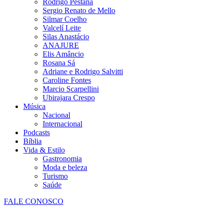
Rodrigo Pestana
Sergio Renato de Mello
Silmar Coelho
Valcelí Leite
Silas Anastácio
ANAJURE
Elis Amâncio
Rosana Sá
Adriane e Rodrigo Salvitti
Caroline Fontes
Marcio Scarpellini
Ubirajara Crespo
Música
Nacional
Internacional
Podcasts
Bíblia
Vida & Estilo
Gastronomia
Moda e beleza
Turismo
Saúde
FALE CONOSCO