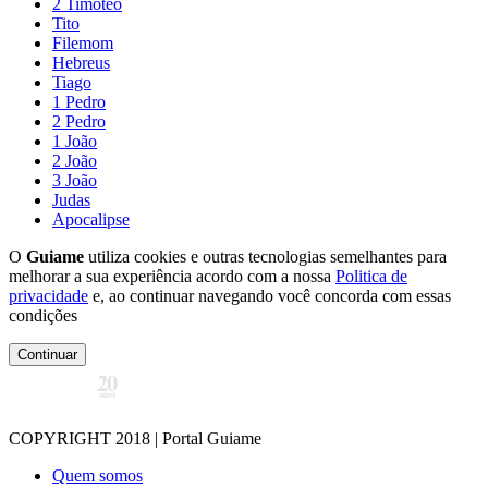
2 Timóteo
Tito
Filemom
Hebreus
Tiago
1 Pedro
2 Pedro
1 João
2 João
3 João
Judas
Apocalipse
O
Guiame
utiliza cookies e outras tecnologias semelhantes para
melhorar a sua experiência acordo com a nossa
Politica de
privacidade
e, ao continuar navegando você concorda com essas
condições
Continuar
COPYRIGHT 2018 | Portal Guiame
Quem somos