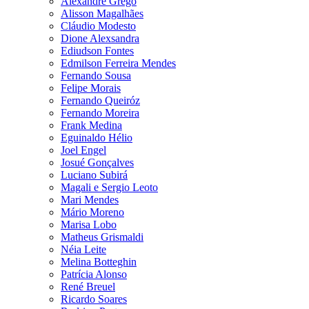
Alexandre Grego
Alisson Magalhães
Cláudio Modesto
Dione Alexsandra
Ediudson Fontes
Edmilson Ferreira Mendes
Fernando Sousa
Felipe Morais
Fernando Queiróz
Fernando Moreira
Frank Medina
Eguinaldo Hélio
Joel Engel
Josué Gonçalves
Luciano Subirá
Magali e Sergio Leoto
Mari Mendes
Mário Moreno
Marisa Lobo
Matheus Grismaldi
Néia Leite
Melina Botteghin
Patrícia Alonso
René Breuel
Ricardo Soares