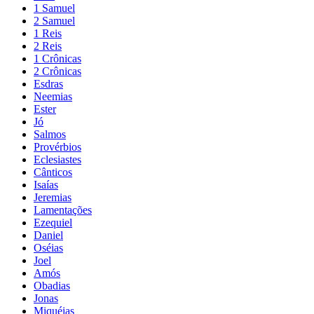
1 Samuel
2 Samuel
1 Reis
2 Reis
1 Crônicas
2 Crônicas
Esdras
Neemias
Ester
Jó
Salmos
Provérbios
Eclesiastes
Cânticos
Isaías
Jeremias
Lamentações
Ezequiel
Daniel
Oséias
Joel
Amós
Obadias
Jonas
Miquéias