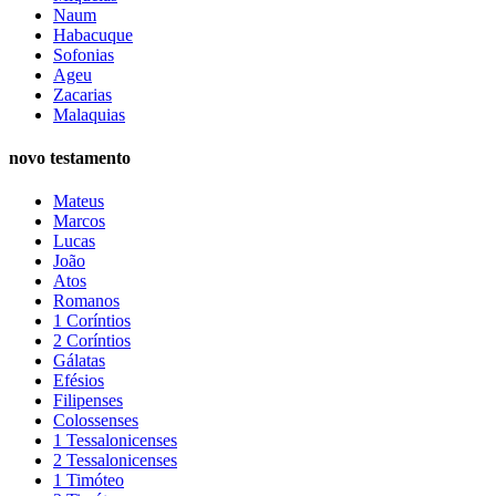
Naum
Habacuque
Sofonias
Ageu
Zacarias
Malaquias
novo testamento
Mateus
Marcos
Lucas
João
Atos
Romanos
1 Coríntios
2 Coríntios
Gálatas
Efésios
Filipenses
Colossenses
1 Tessalonicenses
2 Tessalonicenses
1 Timóteo