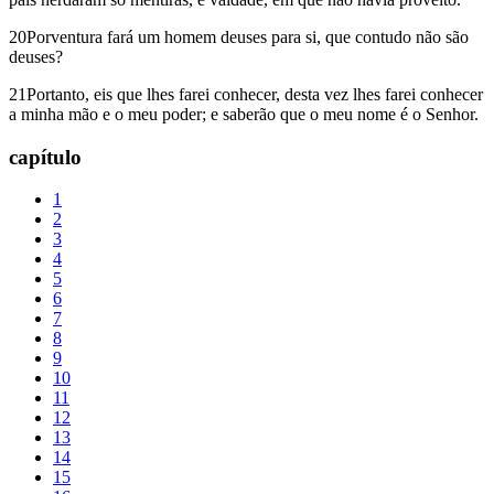
20Porventura fará um homem deuses para si, que contudo não são
deuses?
21Portanto, eis que lhes farei conhecer, desta vez lhes farei conhecer
a minha mão e o meu poder; e saberão que o meu nome é o Senhor.
capítulo
1
2
3
4
5
6
7
8
9
10
11
12
13
14
15