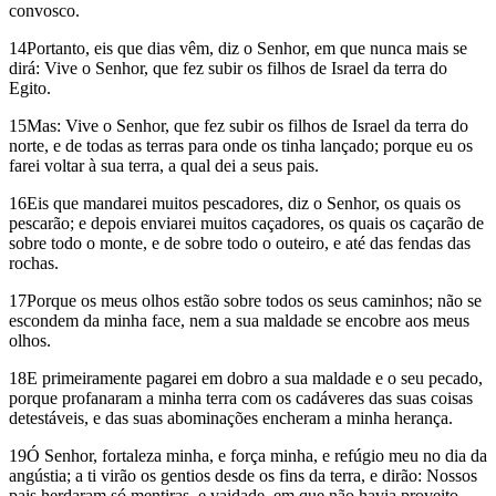
convosco.
14Portanto, eis que dias vêm, diz o Senhor, em que nunca mais se
dirá: Vive o Senhor, que fez subir os filhos de Israel da terra do
Egito.
15Mas: Vive o Senhor, que fez subir os filhos de Israel da terra do
norte, e de todas as terras para onde os tinha lançado; porque eu os
farei voltar à sua terra, a qual dei a seus pais.
16Eis que mandarei muitos pescadores, diz o Senhor, os quais os
pescarão; e depois enviarei muitos caçadores, os quais os caçarão de
sobre todo o monte, e de sobre todo o outeiro, e até das fendas das
rochas.
17Porque os meus olhos estão sobre todos os seus caminhos; não se
escondem da minha face, nem a sua maldade se encobre aos meus
olhos.
18E primeiramente pagarei em dobro a sua maldade e o seu pecado,
porque profanaram a minha terra com os cadáveres das suas coisas
detestáveis, e das suas abominações encheram a minha herança.
19Ó Senhor, fortaleza minha, e força minha, e refúgio meu no dia da
angústia; a ti virão os gentios desde os fins da terra, e dirão: Nossos
pais herdaram só mentiras, e vaidade, em que não havia proveito.