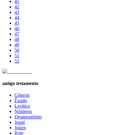
41
42
43
44
45
46
47
48
49
50
51
52
antigo testamento
Gênesis
Êxodo
Levítico
Números
Deuteronômio
Josué
Juízes
Rute