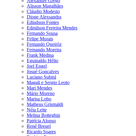
Alexandre Grego
Alisson Magalhães
Cláudio Modesto
Dione Alexsandra
Ediudson Fontes
Edmilson Ferreira Mendes
Fernando Sousa
Felipe Morais
Fernando Queiróz
Fernando Moreira
Frank Medina
Eguinaldo Hélio
Joel Engel
Josué Gonçalves
Luciano Subirá
Magali e Sergio Leoto
Mari Mendes
Mário Moreno
Marisa Lobo
Matheus Grismaldi
Néia Leite
Melina Botteghin
Patrícia Alonso
René Breuel
Ricardo Soares