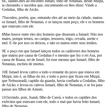
6E, saindo-lhes ao encontro Ismael, filho de Netanias, desde Mizpá,
ia chorando; e sucedeu que, encontrando-os lhes disse: Vinde a
Gedalias, filho de Aicão.
7Sucedeu, porém, que, entrando eles até ao meio da cidade, matou-
os Ismael, filho de Netanias, e os lançou num poço, ele e os homens
que estavam com ele.
8Mas houve entre eles dez homens que disseram a Ismael: Não nos
mates, porque temos, no campo, tesouros, trigo, cevada, azeite e
mel. E ele por isso os deixou, e não os matou entre seus irmãos.
9E o poço em que Ismael lançou todos os cadáveres dos homens
que matou por causa de Gedalias é o mesmo que fez o rei Asa, por
causa de Baasa, rei de Israel; foi esse mesmo que Ismael, filho de
Netanias, encheu de mortos.
10E Ismael levou cativo a todo o restante do povo que estava em
Mizpá, isto é, as filhas do rei, e todo o povo que ficara em Mizpá,
que Nebuzaradã, capitão da guarda, havia confiado a Gedalias, filho
de Aicão; e levou-os cativos Ismael, filho de Netanias, e se foi para
passar aos filhos de Amom.
11Ouvindo, pois, Joanã, filho de Careá, e todos os capitães dos
exércitos que estavam com ele, todo o mal que havia feito Ismael,
filho de Netanias,