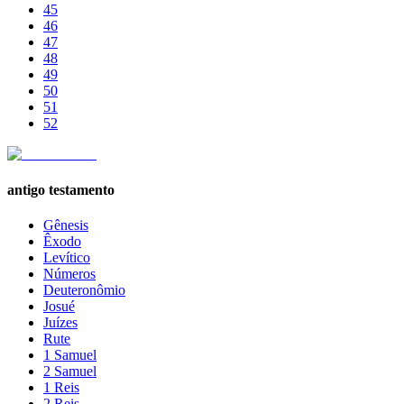
45
46
47
48
49
50
51
52
antigo testamento
Gênesis
Êxodo
Levítico
Números
Deuteronômio
Josué
Juízes
Rute
1 Samuel
2 Samuel
1 Reis
2 Reis