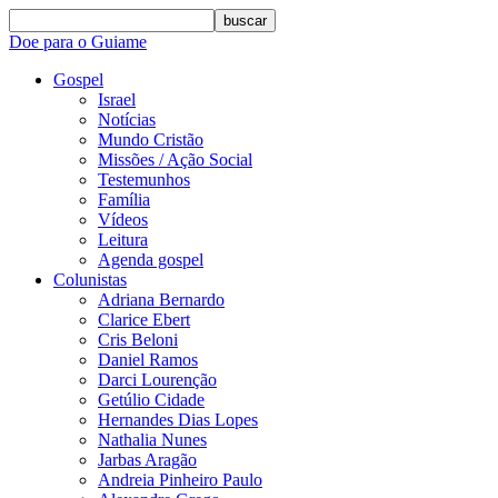
buscar
Doe para o Guiame
Gospel
Israel
Notícias
Mundo Cristão
Missões / Ação Social
Testemunhos
Família
Vídeos
Leitura
Agenda gospel
Colunistas
Adriana Bernardo
Clarice Ebert
Cris Beloni
Daniel Ramos
Darci Lourenção
Getúlio Cidade
Hernandes Dias Lopes
Nathalia Nunes
Jarbas Aragão
Andreia Pinheiro Paulo