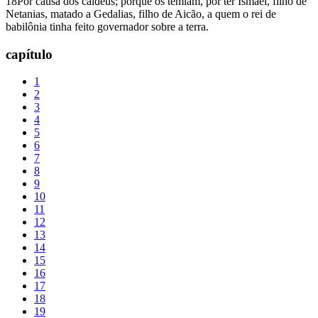
18Por causa dos caldeus; porque os temiam, por ter Ismael, filho de
Netanias, matado a Gedalias, filho de Aicão, a quem o rei de
babilônia tinha feito governador sobre a terra.
capítulo
1
2
3
4
5
6
7
8
9
10
11
12
13
14
15
16
17
18
19