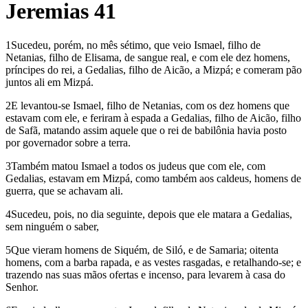
Jeremias 41
1Sucedeu, porém, no mês sétimo, que veio Ismael, filho de
Netanias, filho de Elisama, de sangue real, e com ele dez homens,
príncipes do rei, a Gedalias, filho de Aicão, a Mizpá; e comeram pão
juntos ali em Mizpá.
2E levantou-se Ismael, filho de Netanias, com os dez homens que
estavam com ele, e feriram à espada a Gedalias, filho de Aicão, filho
de Safã, matando assim aquele que o rei de babilônia havia posto
por governador sobre a terra.
3Também matou Ismael a todos os judeus que com ele, com
Gedalias, estavam em Mizpá, como também aos caldeus, homens de
guerra, que se achavam ali.
4Sucedeu, pois, no dia seguinte, depois que ele matara a Gedalias,
sem ninguém o saber,
5Que vieram homens de Siquém, de Siló, e de Samaria; oitenta
homens, com a barba rapada, e as vestes rasgadas, e retalhando-se; e
trazendo nas suas mãos ofertas e incenso, para levarem à casa do
Senhor.