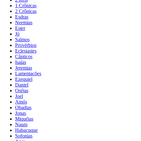
1 Crônicas
2 Crônicas
Esdras
Neemias
Ester
Jó
Salmos
Provérbios
Eclesiastes
Cânticos
Isaías
Jeremias
Lamentações
Ezequiel
Daniel
Oséias
Joel
Amós
Obadias
Jonas
Miquéias
Naum
Habacuque
Sofonias