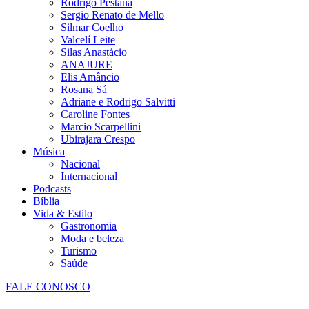
Rodrigo Pestana
Sergio Renato de Mello
Silmar Coelho
Valcelí Leite
Silas Anastácio
ANAJURE
Elis Amâncio
Rosana Sá
Adriane e Rodrigo Salvitti
Caroline Fontes
Marcio Scarpellini
Ubirajara Crespo
Música
Nacional
Internacional
Podcasts
Bíblia
Vida & Estilo
Gastronomia
Moda e beleza
Turismo
Saúde
FALE CONOSCO