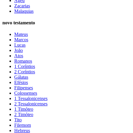
Ageu
Zacarias
Malaquias
novo testamento
Mateus
Marcos
Lucas
João
Atos
Romanos
1 Coríntios
2 Coríntios
Gálatas
Efésios
Filipenses
Colossenses
1 Tessalonicenses
2 Tessalonicenses
1 Timóteo
2 Timóteo
Tito
Filemom
Hebreus