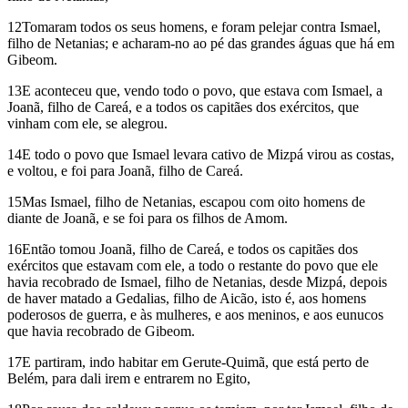
12Tomaram todos os seus homens, e foram pelejar contra Ismael,
filho de Netanias; e acharam-no ao pé das grandes águas que há em
Gibeom.
13E aconteceu que, vendo todo o povo, que estava com Ismael, a
Joanã, filho de Careá, e a todos os capitães dos exércitos, que
vinham com ele, se alegrou.
14E todo o povo que Ismael levara cativo de Mizpá virou as costas,
e voltou, e foi para Joanã, filho de Careá.
15Mas Ismael, filho de Netanias, escapou com oito homens de
diante de Joanã, e se foi para os filhos de Amom.
16Então tomou Joanã, filho de Careá, e todos os capitães dos
exércitos que estavam com ele, a todo o restante do povo que ele
havia recobrado de Ismael, filho de Netanias, desde Mizpá, depois
de haver matado a Gedalias, filho de Aicão, isto é, aos homens
poderosos de guerra, e às mulheres, e aos meninos, e aos eunucos
que havia recobrado de Gibeom.
17E partiram, indo habitar em Gerute-Quimã, que está perto de
Belém, para dali irem e entrarem no Egito,