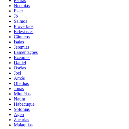
Esdras
Neemias
Ester
Jó
Salmos
Provérbios
Eclesiastes
Cânticos
Isaías
Jeremias
Lamentações
Ezequiel
Daniel
Oséias
Joel
Amós
Obadias
Jonas
Miquéias
Naum
Habacuque
Sofonias
Ageu
Zacarias
Malaquias