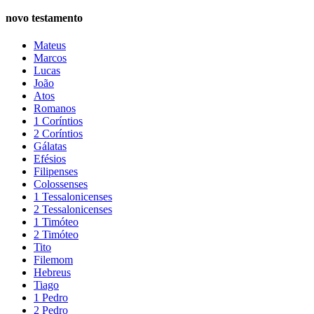
novo testamento
Mateus
Marcos
Lucas
João
Atos
Romanos
1 Coríntios
2 Coríntios
Gálatas
Efésios
Filipenses
Colossenses
1 Tessalonicenses
2 Tessalonicenses
1 Timóteo
2 Timóteo
Tito
Filemom
Hebreus
Tiago
1 Pedro
2 Pedro