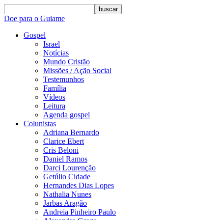
buscar
Doe para o Guiame
Gospel
Israel
Notícias
Mundo Cristão
Missões / Ação Social
Testemunhos
Família
Vídeos
Leitura
Agenda gospel
Colunistas
Adriana Bernardo
Clarice Ebert
Cris Beloni
Daniel Ramos
Darci Lourenção
Getúlio Cidade
Hernandes Dias Lopes
Nathalia Nunes
Jarbas Aragão
Andreia Pinheiro Paulo