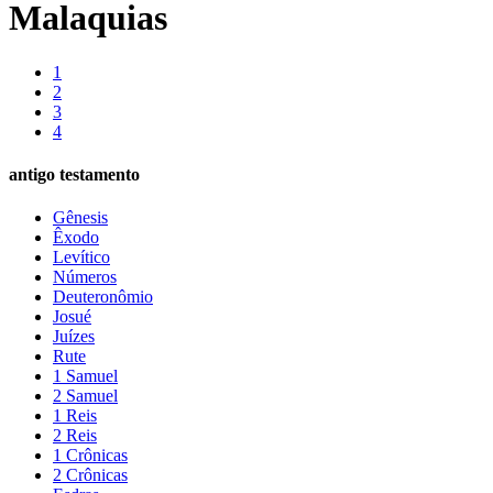
Malaquias
1
2
3
4
antigo testamento
Gênesis
Êxodo
Levítico
Números
Deuteronômio
Josué
Juízes
Rute
1 Samuel
2 Samuel
1 Reis
2 Reis
1 Crônicas
2 Crônicas