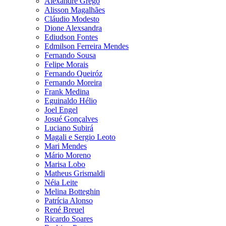
Alexandre Grego
Alisson Magalhães
Cláudio Modesto
Dione Alexsandra
Ediudson Fontes
Edmilson Ferreira Mendes
Fernando Sousa
Felipe Morais
Fernando Queiróz
Fernando Moreira
Frank Medina
Eguinaldo Hélio
Joel Engel
Josué Gonçalves
Luciano Subirá
Magali e Sergio Leoto
Mari Mendes
Mário Moreno
Marisa Lobo
Matheus Grismaldi
Néia Leite
Melina Botteghin
Patrícia Alonso
René Breuel
Ricardo Soares