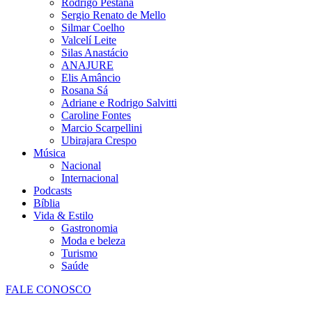
Rodrigo Pestana
Sergio Renato de Mello
Silmar Coelho
Valcelí Leite
Silas Anastácio
ANAJURE
Elis Amâncio
Rosana Sá
Adriane e Rodrigo Salvitti
Caroline Fontes
Marcio Scarpellini
Ubirajara Crespo
Música
Nacional
Internacional
Podcasts
Bíblia
Vida & Estilo
Gastronomia
Moda e beleza
Turismo
Saúde
FALE CONOSCO