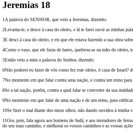
Jeremias 18
1A palavra do SENHOR, que veio a Jeremias, dizendo:
2Levanta-te, e desce à casa do oleiro, e lá te farei ouvir as minhas pal
3E desci à casa do oleiro, e eis que ele estava fazendo a sua obra sobr
4Como o vaso, que ele fazia de barro, quebrou-se na mão do oleiro, t
5Então veio a mim a palavra do Senhor, dizendo:
6Não poderei eu fazer de vós como fez este oleiro, ó casa de Israel? 
7No momento em que falar contra uma nação, e contra um reino para arr
8Se a tal nação, porém, contra a qual falar se converter da sua mald
9No momento em que falar de uma nação e de um reino, para edificar 
10Se fizer o mal diante dos meus olhos, não dando ouvidos à minha vo
11Ora, pois, fala agora aos homens de Judá, e aos moradores de Jerus
do seu mau caminho, e melhorai os vossos caminhos e as vossas açõe