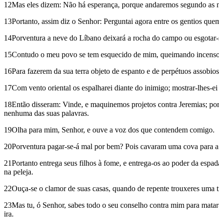
12Mas eles dizem: Não há esperança, porque andaremos segundo as n
13Portanto, assim diz o Senhor: Perguntai agora entre os gentios quem
14Porventura a neve do Líbano deixará a rocha do campo ou esgotar-se
15Contudo o meu povo se tem esquecido de mim, queimando incenso à v
16Para fazerem da sua terra objeto de espanto e de perpétuos assobios
17Com vento oriental os espalharei diante do inimigo; mostrar-lhes-ei 
18Então disseram: Vinde, e maquinemos projetos contra Jeremias; porq
nenhuma das suas palavras.
19Olha para mim, Senhor, e ouve a voz dos que contendem comigo.
20Porventura pagar-se-á mal por bem? Pois cavaram uma cova para a mi
21Portanto entrega seus filhos à fome, e entrega-os ao poder da espad
na peleja.
22Ouça-se o clamor de suas casas, quando de repente trouxeres uma 
23Mas tu, ó Senhor, sabes todo o seu conselho contra mim para matar-
ira.