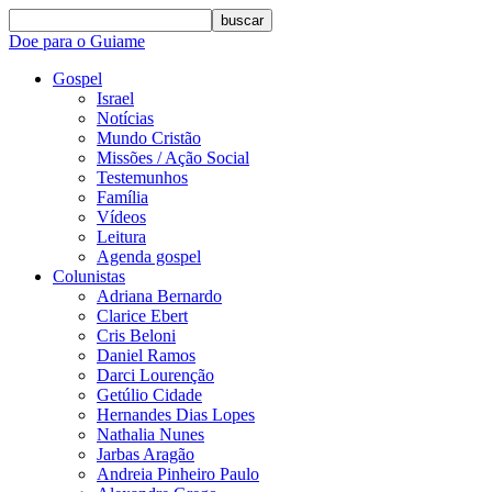
buscar
Doe para o Guiame
Gospel
Israel
Notícias
Mundo Cristão
Missões / Ação Social
Testemunhos
Família
Vídeos
Leitura
Agenda gospel
Colunistas
Adriana Bernardo
Clarice Ebert
Cris Beloni
Daniel Ramos
Darci Lourenção
Getúlio Cidade
Hernandes Dias Lopes
Nathalia Nunes
Jarbas Aragão
Andreia Pinheiro Paulo