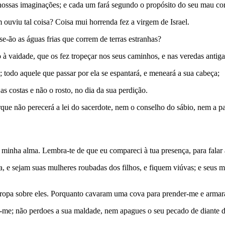
ossas imaginações; e cada um fará segundo o propósito do seu mau co
 ouviu tal coisa? Coisa mui horrenda fez a virgem de Israel.
-ão as águas frias que correm de terras estranhas?
aidade, que os fez tropeçar nos seus caminhos, e nas veredas antigas
; todo aquele que passar por ela se espantará, e meneará a sua cabeça;
as costas e não o rosto, no dia da sua perdição.
ue não perecerá a lei do sacerdote, nem o conselho do sábio, nem a pa
nha alma. Lembra-te de que eu compareci à tua presença, para falar a f
a, e sejam suas mulheres roubadas dos filhos, e fiquem viúvas; e seus m
tropa sobre eles. Porquanto cavaram uma cova para prender-me e armar
me; não perdoes a sua maldade, nem apagues o seu pecado de diante da 