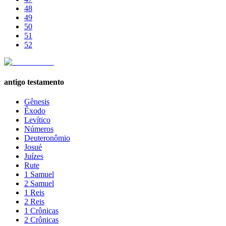
48
49
50
51
52
antigo testamento
Gênesis
Êxodo
Levítico
Números
Deuteronômio
Josué
Juízes
Rute
1 Samuel
2 Samuel
1 Reis
2 Reis
1 Crônicas
2 Crônicas