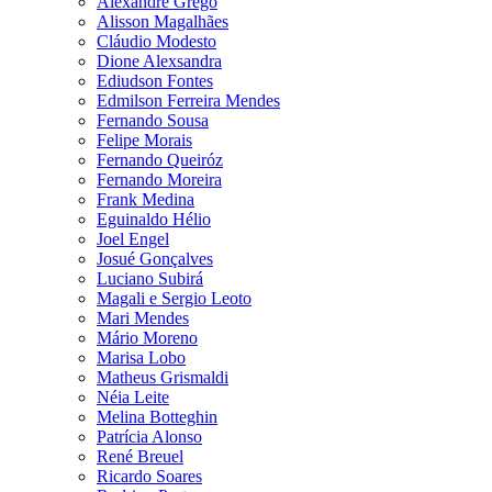
Alexandre Grego
Alisson Magalhães
Cláudio Modesto
Dione Alexsandra
Ediudson Fontes
Edmilson Ferreira Mendes
Fernando Sousa
Felipe Morais
Fernando Queiróz
Fernando Moreira
Frank Medina
Eguinaldo Hélio
Joel Engel
Josué Gonçalves
Luciano Subirá
Magali e Sergio Leoto
Mari Mendes
Mário Moreno
Marisa Lobo
Matheus Grismaldi
Néia Leite
Melina Botteghin
Patrícia Alonso
René Breuel
Ricardo Soares