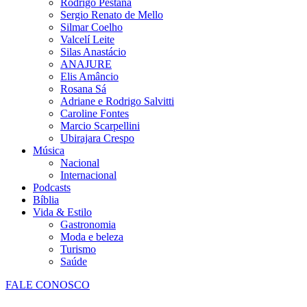
Rodrigo Pestana
Sergio Renato de Mello
Silmar Coelho
Valcelí Leite
Silas Anastácio
ANAJURE
Elis Amâncio
Rosana Sá
Adriane e Rodrigo Salvitti
Caroline Fontes
Marcio Scarpellini
Ubirajara Crespo
Música
Nacional
Internacional
Podcasts
Bíblia
Vida & Estilo
Gastronomia
Moda e beleza
Turismo
Saúde
FALE CONOSCO