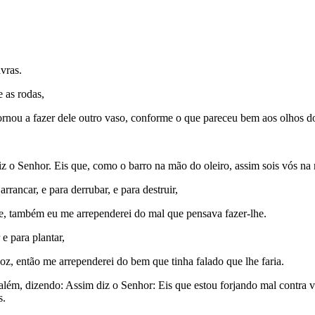
avras.
e as rodas,
ornou a fazer dele outro vaso, conforme o que pareceu bem aos olhos do 
diz o Senhor. Eis que, como o barro na mão do oleiro, assim sois vós na 
ancar, e para derrubar, e para destruir,
ade, também eu me arrependerei do mal que pensava fazer-lhe.
e para plantar,
z, então me arrependerei do bem que tinha falado que lhe faria.
além, dizendo: Assim diz o Senhor: Eis que estou forjando mal contra v
s.