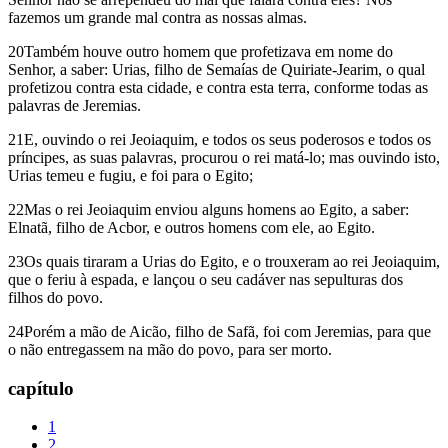
fazemos um grande mal contra as nossas almas.
20Também houve outro homem que profetizava em nome do
Senhor, a saber: Urias, filho de Semaías de Quiriate-Jearim, o qual
profetizou contra esta cidade, e contra esta terra, conforme todas as
palavras de Jeremias.
21E, ouvindo o rei Jeoiaquim, e todos os seus poderosos e todos os
príncipes, as suas palavras, procurou o rei matá-lo; mas ouvindo isto,
Urias temeu e fugiu, e foi para o Egito;
22Mas o rei Jeoiaquim enviou alguns homens ao Egito, a saber:
Elnatã, filho de Acbor, e outros homens com ele, ao Egito.
23Os quais tiraram a Urias do Egito, e o trouxeram ao rei Jeoiaquim,
que o feriu à espada, e lançou o seu cadáver nas sepulturas dos
filhos do povo.
24Porém a mão de Aicão, filho de Safã, foi com Jeremias, para que
o não entregassem na mão do povo, para ser morto.
capítulo
1
2