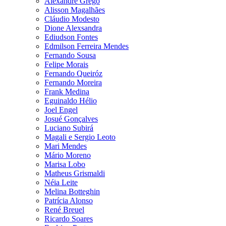
Alexandre Grego
Alisson Magalhães
Cláudio Modesto
Dione Alexsandra
Ediudson Fontes
Edmilson Ferreira Mendes
Fernando Sousa
Felipe Morais
Fernando Queiróz
Fernando Moreira
Frank Medina
Eguinaldo Hélio
Joel Engel
Josué Gonçalves
Luciano Subirá
Magali e Sergio Leoto
Mari Mendes
Mário Moreno
Marisa Lobo
Matheus Grismaldi
Néia Leite
Melina Botteghin
Patrícia Alonso
René Breuel
Ricardo Soares