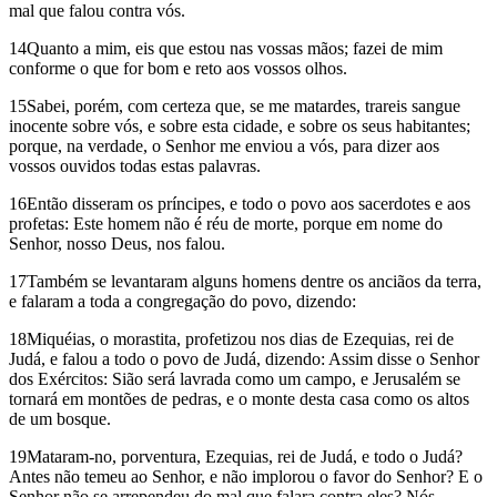
mal que falou contra vós.
14Quanto a mim, eis que estou nas vossas mãos; fazei de mim
conforme o que for bom e reto aos vossos olhos.
15Sabei, porém, com certeza que, se me matardes, trareis sangue
inocente sobre vós, e sobre esta cidade, e sobre os seus habitantes;
porque, na verdade, o Senhor me enviou a vós, para dizer aos
vossos ouvidos todas estas palavras.
16Então disseram os príncipes, e todo o povo aos sacerdotes e aos
profetas: Este homem não é réu de morte, porque em nome do
Senhor, nosso Deus, nos falou.
17Também se levantaram alguns homens dentre os anciãos da terra,
e falaram a toda a congregação do povo, dizendo:
18Miquéias, o morastita, profetizou nos dias de Ezequias, rei de
Judá, e falou a todo o povo de Judá, dizendo: Assim disse o Senhor
dos Exércitos: Sião será lavrada como um campo, e Jerusalém se
tornará em montões de pedras, e o monte desta casa como os altos
de um bosque.
19Mataram-no, porventura, Ezequias, rei de Judá, e todo o Judá?
Antes não temeu ao Senhor, e não implorou o favor do Senhor? E o
Senhor não se arrependeu do mal que falara contra eles? Nós