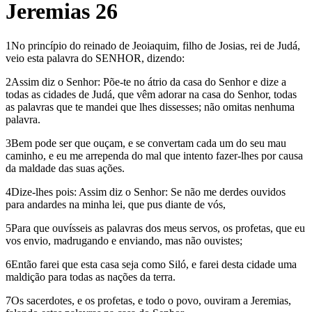
Jeremias 26
1No princípio do reinado de Jeoiaquim, filho de Josias, rei de Judá,
veio esta palavra do SENHOR, dizendo:
2Assim diz o Senhor: Põe-te no átrio da casa do Senhor e dize a
todas as cidades de Judá, que vêm adorar na casa do Senhor, todas
as palavras que te mandei que lhes dissesses; não omitas nenhuma
palavra.
3Bem pode ser que ouçam, e se convertam cada um do seu mau
caminho, e eu me arrependa do mal que intento fazer-lhes por causa
da maldade das suas ações.
4Dize-lhes pois: Assim diz o Senhor: Se não me derdes ouvidos
para andardes na minha lei, que pus diante de vós,
5Para que ouvísseis as palavras dos meus servos, os profetas, que eu
vos envio, madrugando e enviando, mas não ouvistes;
6Então farei que esta casa seja como Siló, e farei desta cidade uma
maldição para todas as nações da terra.
7Os sacerdotes, e os profetas, e todo o povo, ouviram a Jeremias,