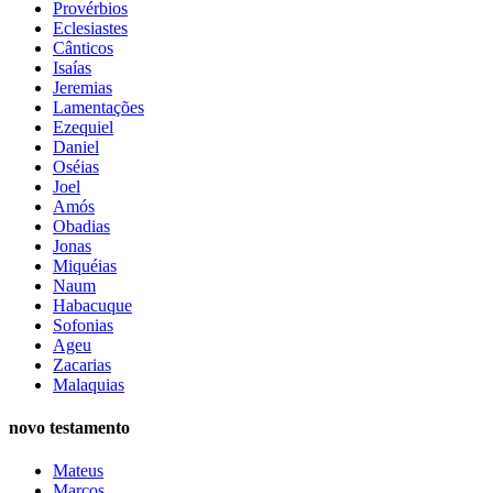
Provérbios
Eclesiastes
Cânticos
Isaías
Jeremias
Lamentações
Ezequiel
Daniel
Oséias
Joel
Amós
Obadias
Jonas
Miquéias
Naum
Habacuque
Sofonias
Ageu
Zacarias
Malaquias
novo testamento
Mateus
Marcos