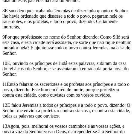
falando estas palavras na casa do Senhor.
8E sucedeu que, acabando Jeremias de dizer tudo quanto o Senhor
lhe havia ordenado que dissesse a todo o povo, pegaram nele os
sacerdotes, e os profetas, e todo o povo, dizendo: Certamente
morrerás,
9Por que profetizaste no nome do Senhor, dizendo: Como Siló será
esta casa, e esta cidade será assolada, de sorte que não fique nenhum
morador nela? E ajuntou-se todo o povo contra Jeremias, na casa do
Senhor.
10E, ouvindo os príncipes de Judá estas palavras, subiram da casa
do rei à casa do Senhor, e se assentaram à entrada da porta nova do
Senhor.
11Então falaram os sacerdotes e os profetas aos príncipes e a todo o
povo, dizendo: Este homem é réu de morte, porque profetizou
contra esta cidade, como ouvistes com os vossos ouvidos.
12E falou Jeremias a todos os príncipes e a todo o povo, dizendo: O
Senhor me enviou a profetizar contra esta casa, e contra esta cidade,
todas as palavras que ouvistes.
13Agora, pois, melhorai os vossos caminhos e as vossas ações, e
ouvi a voz do Senhor vosso Deus, e arrepender-se-á o Senhor do