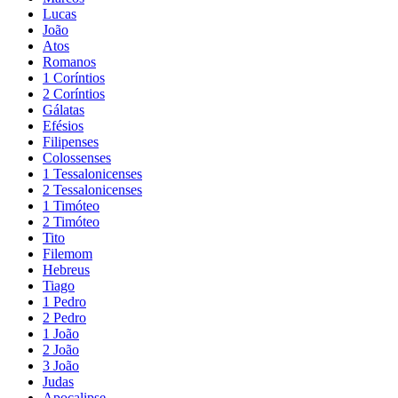
Lucas
João
Atos
Romanos
1 Coríntios
2 Coríntios
Gálatas
Efésios
Filipenses
Colossenses
1 Tessalonicenses
2 Tessalonicenses
1 Timóteo
2 Timóteo
Tito
Filemom
Hebreus
Tiago
1 Pedro
2 Pedro
1 João
2 João
3 João
Judas
Apocalipse