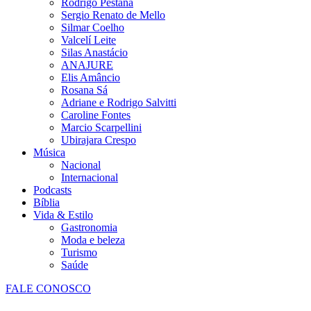
Rodrigo Pestana
Sergio Renato de Mello
Silmar Coelho
Valcelí Leite
Silas Anastácio
ANAJURE
Elis Amâncio
Rosana Sá
Adriane e Rodrigo Salvitti
Caroline Fontes
Marcio Scarpellini
Ubirajara Crespo
Música
Nacional
Internacional
Podcasts
Bíblia
Vida & Estilo
Gastronomia
Moda e beleza
Turismo
Saúde
FALE CONOSCO