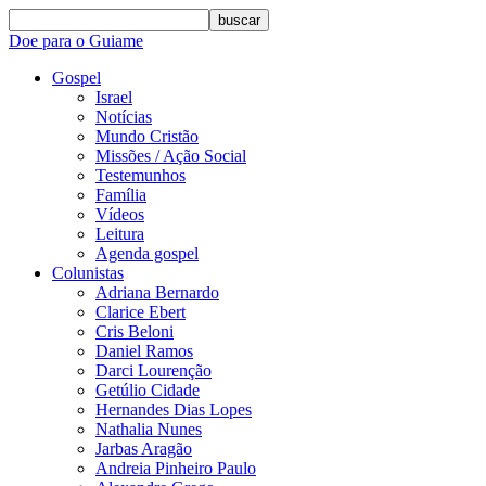
buscar
Doe para o Guiame
Gospel
Israel
Notícias
Mundo Cristão
Missões / Ação Social
Testemunhos
Família
Vídeos
Leitura
Agenda gospel
Colunistas
Adriana Bernardo
Clarice Ebert
Cris Beloni
Daniel Ramos
Darci Lourenção
Getúlio Cidade
Hernandes Dias Lopes
Nathalia Nunes
Jarbas Aragão
Andreia Pinheiro Paulo