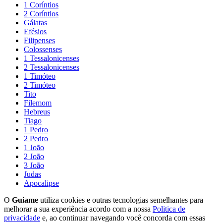
1 Coríntios
2 Coríntios
Gálatas
Efésios
Filipenses
Colossenses
1 Tessalonicenses
2 Tessalonicenses
1 Timóteo
2 Timóteo
Tito
Filemom
Hebreus
Tiago
1 Pedro
2 Pedro
1 João
2 João
3 João
Judas
Apocalipse
O
Guiame
utiliza cookies e outras tecnologias semelhantes para
melhorar a sua experiência acordo com a nossa
Politica de
privacidade
e, ao continuar navegando você concorda com essas