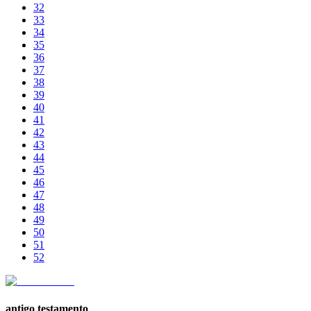
32
33
34
35
36
37
38
39
40
41
42
43
44
45
46
47
48
49
50
51
52
antigo testamento