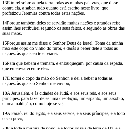
13E trarei sobre aquela terra todas as minhas palavras, que disse
contra ela, a saber, tudo quanto está escrito neste livro, que
profetizou Jeremias contra todas estas nações.
14Porque também deles se servirão muitas nações e grandes reis;
assim lhes retribuirei segundo os seus feitos, e segundo as obras das
suas mãos.
15Porque assim me disse o Senhor Deus de Israel: Toma da minha
mão este copo do vinho do furor, e darás a beber dele a todas as
nações, às quais eu te enviarei.
16Para que bebam e tremam, e enlouqueçam, por causa da espada,
que eu enviarei entre eles.
17E tomei o copo da mão do Senhor, e dei a beber a todas as
nações, às quais o Senhor me enviou;
18A Jerusalém, e às cidades de Judá, e aos seus reis, e aos seus
príncipes, para fazer deles uma desolação, um espanto, um assobio,
e uma maldição, como hoje se vê;
19A Faraó, rei do Egito, e a seus servos, e a seus príncipes, e a todo
o seu povo;
20E a toda a mistura de povo, e a todos os reis da terra de Uz, e a