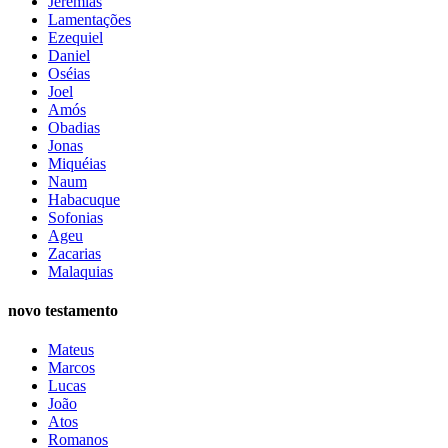
Jeremias
Lamentações
Ezequiel
Daniel
Oséias
Joel
Amós
Obadias
Jonas
Miquéias
Naum
Habacuque
Sofonias
Ageu
Zacarias
Malaquias
novo testamento
Mateus
Marcos
Lucas
João
Atos
Romanos