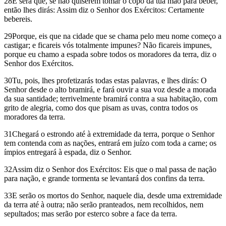
28E será que, se não quiserem tomar o copo da tua mão para beber,
então lhes dirás: Assim diz o Senhor dos Exércitos: Certamente
bebereis.
29Porque, eis que na cidade que se chama pelo meu nome começo a
castigar; e ficareis vós totalmente impunes? Não ficareis impunes,
porque eu chamo a espada sobre todos os moradores da terra, diz o
Senhor dos Exércitos.
30Tu, pois, lhes profetizarás todas estas palavras, e lhes dirás: O
Senhor desde o alto bramirá, e fará ouvir a sua voz desde a morada
da sua santidade; terrivelmente bramirá contra a sua habitação, com
grito de alegria, como dos que pisam as uvas, contra todos os
moradores da terra.
31Chegará o estrondo até à extremidade da terra, porque o Senhor
tem contenda com as nações, entrará em juízo com toda a carne; os
ímpios entregará à espada, diz o Senhor.
32Assim diz o Senhor dos Exércitos: Eis que o mal passa de nação
para nação, e grande tormenta se levantará dos confins da terra.
33E serão os mortos do Senhor, naquele dia, desde uma extremidade
da terra até à outra; não serão pranteados, nem recolhidos, nem
sepultados; mas serão por esterco sobre a face da terra.