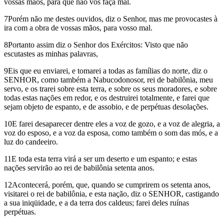
vossas mãos, para que não vos faça mal.
7Porém não me destes ouvidos, diz o Senhor, mas me provocastes à
ira com a obra de vossas mãos, para vosso mal.
8Portanto assim diz o Senhor dos Exércitos: Visto que não
escutastes as minhas palavras,
9Eis que eu enviarei, e tomarei a todas as famílias do norte, diz o
SENHOR, como também a Nabucodonosor, rei de babilônia, meu
servo, e os trarei sobre esta terra, e sobre os seus moradores, e sobre
todas estas nações em redor, e os destruirei totalmente, e farei que
sejam objeto de espanto, e de assobio, e de perpétuas desolações.
10E farei desaparecer dentre eles a voz de gozo, e a voz de alegria, a
voz do esposo, e a voz da esposa, como também o som das mós, e a
luz do candeeiro.
11E toda esta terra virá a ser um deserto e um espanto; e estas
nações servirão ao rei de babilônia setenta anos.
12Acontecerá, porém, que, quando se cumprirem os setenta anos,
visitarei o rei de babilônia, e esta nação, diz o SENHOR, castigando
a sua iniqüidade, e a da terra dos caldeus; farei deles ruínas
perpétuas.