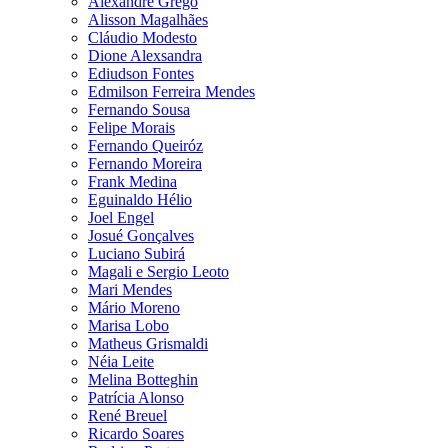
Alexandre Grego
Alisson Magalhães
Cláudio Modesto
Dione Alexsandra
Ediudson Fontes
Edmilson Ferreira Mendes
Fernando Sousa
Felipe Morais
Fernando Queiróz
Fernando Moreira
Frank Medina
Eguinaldo Hélio
Joel Engel
Josué Gonçalves
Luciano Subirá
Magali e Sergio Leoto
Mari Mendes
Mário Moreno
Marisa Lobo
Matheus Grismaldi
Néia Leite
Melina Botteghin
Patrícia Alonso
René Breuel
Ricardo Soares