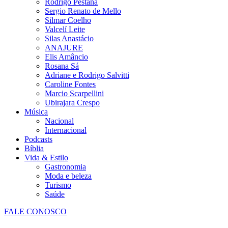
Rodrigo Pestana
Sergio Renato de Mello
Silmar Coelho
Valcelí Leite
Silas Anastácio
ANAJURE
Elis Amâncio
Rosana Sá
Adriane e Rodrigo Salvitti
Caroline Fontes
Marcio Scarpellini
Ubirajara Crespo
Música
Nacional
Internacional
Podcasts
Bíblia
Vida & Estilo
Gastronomia
Moda e beleza
Turismo
Saúde
FALE CONOSCO