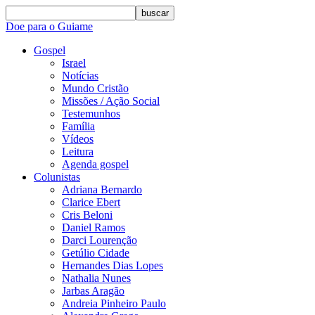
buscar
Doe para o Guiame
Gospel
Israel
Notícias
Mundo Cristão
Missões / Ação Social
Testemunhos
Família
Vídeos
Leitura
Agenda gospel
Colunistas
Adriana Bernardo
Clarice Ebert
Cris Beloni
Daniel Ramos
Darci Lourenção
Getúlio Cidade
Hernandes Dias Lopes
Nathalia Nunes
Jarbas Aragão
Andreia Pinheiro Paulo