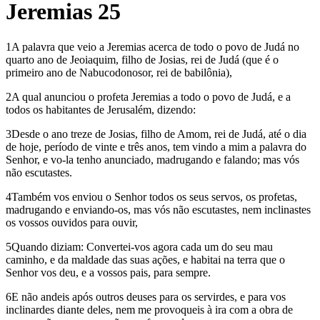
Jeremias 25
1A palavra que veio a Jeremias acerca de todo o povo de Judá no
quarto ano de Jeoiaquim, filho de Josias, rei de Judá (que é o
primeiro ano de Nabucodonosor, rei de babilônia),
2A qual anunciou o profeta Jeremias a todo o povo de Judá, e a
todos os habitantes de Jerusalém, dizendo:
3Desde o ano treze de Josias, filho de Amom, rei de Judá, até o dia
de hoje, período de vinte e três anos, tem vindo a mim a palavra do
Senhor, e vo-la tenho anunciado, madrugando e falando; mas vós
não escutastes.
4Também vos enviou o Senhor todos os seus servos, os profetas,
madrugando e enviando-os, mas vós não escutastes, nem inclinastes
os vossos ouvidos para ouvir,
5Quando diziam: Convertei-vos agora cada um do seu mau
caminho, e da maldade das suas ações, e habitai na terra que o
Senhor vos deu, e a vossos pais, para sempre.
6E não andeis após outros deuses para os servirdes, e para vos
inclinardes diante deles, nem me provoqueis à ira com a obra de