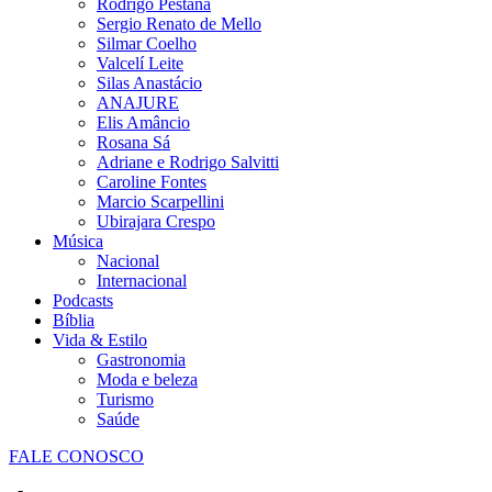
Rodrigo Pestana
Sergio Renato de Mello
Silmar Coelho
Valcelí Leite
Silas Anastácio
ANAJURE
Elis Amâncio
Rosana Sá
Adriane e Rodrigo Salvitti
Caroline Fontes
Marcio Scarpellini
Ubirajara Crespo
Música
Nacional
Internacional
Podcasts
Bíblia
Vida & Estilo
Gastronomia
Moda e beleza
Turismo
Saúde
FALE CONOSCO