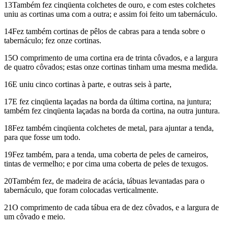
13Também fez cinqüenta colchetes de ouro, e com estes colchetes
uniu as cortinas uma com a outra; e assim foi feito um tabernáculo.
14Fez também cortinas de pêlos de cabras para a tenda sobre o
tabernáculo; fez onze cortinas.
15O comprimento de uma cortina era de trinta côvados, e a largura
de quatro côvados; estas onze cortinas tinham uma mesma medida.
16E uniu cinco cortinas à parte, e outras seis à parte,
17E fez cinqüenta laçadas na borda da última cortina, na juntura;
também fez cinqüenta laçadas na borda da cortina, na outra juntura.
18Fez também cinqüenta colchetes de metal, para ajuntar a tenda,
para que fosse um todo.
19Fez também, para a tenda, uma coberta de peles de carneiros,
tintas de vermelho; e por cima uma coberta de peles de texugos.
20Também fez, de madeira de acácia, tábuas levantadas para o
tabernáculo, que foram colocadas verticalmente.
21O comprimento de cada tábua era de dez côvados, e a largura de
um côvado e meio.