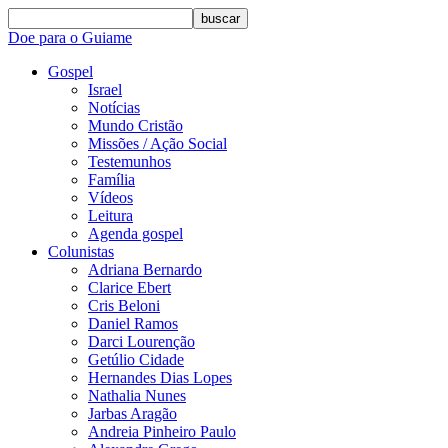
buscar
Doe para o Guiame
Gospel
Israel
Notícias
Mundo Cristão
Missões / Ação Social
Testemunhos
Família
Vídeos
Leitura
Agenda gospel
Colunistas
Adriana Bernardo
Clarice Ebert
Cris Beloni
Daniel Ramos
Darci Lourenção
Getúlio Cidade
Hernandes Dias Lopes
Nathalia Nunes
Jarbas Aragão
Andreia Pinheiro Paulo