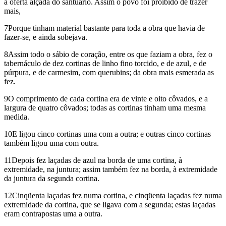
a oferta alçada do santuário. Assim o povo foi proibido de trazer
mais,
7Porque tinham material bastante para toda a obra que havia de
fazer-se, e ainda sobejava.
8Assim todo o sábio de coração, entre os que faziam a obra, fez o
tabernáculo de dez cortinas de linho fino torcido, e de azul, e de
púrpura, e de carmesim, com querubins; da obra mais esmerada as
fez.
9O comprimento de cada cortina era de vinte e oito côvados, e a
largura de quatro côvados; todas as cortinas tinham uma mesma
medida.
10E ligou cinco cortinas uma com a outra; e outras cinco cortinas
também ligou uma com outra.
11Depois fez laçadas de azul na borda de uma cortina, à
extremidade, na juntura; assim também fez na borda, à extremidade
da juntura da segunda cortina.
12Cinqüenta laçadas fez numa cortina, e cinqüenta laçadas fez numa
extremidade da cortina, que se ligava com a segunda; estas laçadas
eram contrapostas uma a outra.