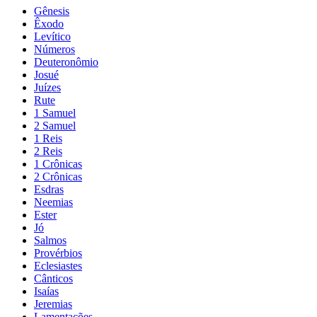
Gênesis
Êxodo
Levítico
Números
Deuteronômio
Josué
Juízes
Rute
1 Samuel
2 Samuel
1 Reis
2 Reis
1 Crônicas
2 Crônicas
Esdras
Neemias
Ester
Jó
Salmos
Provérbios
Eclesiastes
Cânticos
Isaías
Jeremias
Lamentações