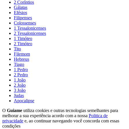
2 Coríntios
Gálatas
Efésios
Filipenses
Colossenses
1 Tessalonicenses
2 Tessalonicenses
1 Timóteo
2 Timóteo
Tito
Filemom
Hebreus
Tiago
1 Pedro
2 Pedro
1 João
2 João
3 João
Judas
Apocalipse
O
Guiame
utiliza cookies e outras tecnologias semelhantes para
melhorar a sua experiência acordo com a nossa
Politica de
privacidade
e, ao continuar navegando você concorda com essas
condições