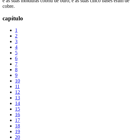
e as suas molduras cobriu de ouro; e as suas cinco bases eram de
cobre.
capítulo
1
2
3
4
5
6
7
8
9
10
11
12
13
14
15
16
17
18
19
20