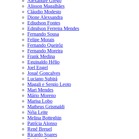
Alexandre Grego
Alisson Magalhães
Cláudio Modesto
Dione Alexsandra
Ediudson Fontes
Edmilson Ferreira Mendes
Fernando Sousa
Felipe Morais
Fernando Queiróz
Fernando Moreira
Frank Medina
Eguinaldo Hélio
Joel Engel
Josué Gonçalves
Luciano Subirá
Magali e Sergio Leoto
Mari Mendes
Mário Moreno
Marisa Lobo
Matheus Grismaldi
Néia Leite
Melina Botteghin
Patrícia Alonso
René Breuel
Ricardo Soares