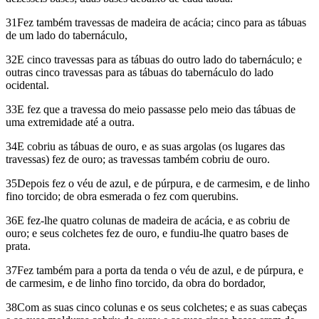
31Fez também travessas de madeira de acácia; cinco para as tábuas
de um lado do tabernáculo,
32E cinco travessas para as tábuas do outro lado do tabernáculo; e
outras cinco travessas para as tábuas do tabernáculo do lado
ocidental.
33E fez que a travessa do meio passasse pelo meio das tábuas de
uma extremidade até a outra.
34E cobriu as tábuas de ouro, e as suas argolas (os lugares das
travessas) fez de ouro; as travessas também cobriu de ouro.
35Depois fez o véu de azul, e de púrpura, e de carmesim, e de linho
fino torcido; de obra esmerada o fez com querubins.
36E fez-lhe quatro colunas de madeira de acácia, e as cobriu de
ouro; e seus colchetes fez de ouro, e fundiu-lhe quatro bases de
prata.
37Fez também para a porta da tenda o véu de azul, e de púrpura, e
de carmesim, e de linho fino torcido, da obra do bordador,
38Com as suas cinco colunas e os seus colchetes; e as suas cabeças