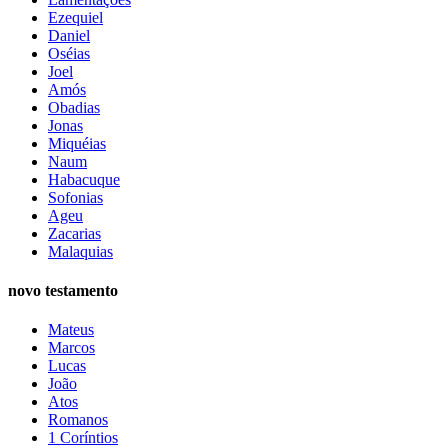
Ezequiel
Daniel
Oséias
Joel
Amós
Obadias
Jonas
Miquéias
Naum
Habacuque
Sofonias
Ageu
Zacarias
Malaquias
novo testamento
Mateus
Marcos
Lucas
João
Atos
Romanos
1 Coríntios