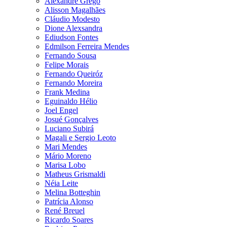
Alexandre Grego
Alisson Magalhães
Cláudio Modesto
Dione Alexsandra
Ediudson Fontes
Edmilson Ferreira Mendes
Fernando Sousa
Felipe Morais
Fernando Queiróz
Fernando Moreira
Frank Medina
Eguinaldo Hélio
Joel Engel
Josué Gonçalves
Luciano Subirá
Magali e Sergio Leoto
Mari Mendes
Mário Moreno
Marisa Lobo
Matheus Grismaldi
Néia Leite
Melina Botteghin
Patrícia Alonso
René Breuel
Ricardo Soares