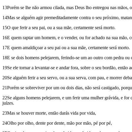
13Porém se lhe não armou cilada, mas Deus lho entregou nas mãos, or
14Mas se alguém agir premeditadamente contra o seu próximo, matando-
15O que ferir a seu pai, ou a sua mãe, certamente será morto.
16E quem raptar um homem, e o vender, ou for achado na sua mão, ce
17E quem amaldiçoar a seu pai ou a sua mãe, certamente será morto.
18E se dois homens pelejarem, ferindo-se um ao outro com pedra ou c
19Se ele tornar a levantar-se e andar fora, sobre o seu bordão, então 
20Se alguém ferir a seu servo, ou a sua serva, com pau, e morrer deba
21Porém se sobreviver por um ou dois dias, não será castigado, porqu
22Se alguns homens pelejarem, e um ferir uma mulher grávida, e for 
juízes.
23Mas se houver morte, então darás vida por vida,
24Olho por olho, dente por dente, mão por mão, pé por pé,