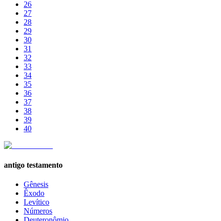
26
27
28
29
30
31
32
33
34
35
36
37
38
39
40
antigo testamento
Gênesis
Êxodo
Levítico
Números
Deuteronômio