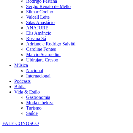
Rodrigo Pestana
Sergio Renato de Mello
Silmar Coelho
Valcelí Leite
Silas Anastácio
ANAJURE
Elis Amâncio
Rosana Sá
Adriane e Rodrigo Salvitti
Caroline Fontes
Marcio Scarpellini
Ubirajara Crespo
Música
Nacional
Internacional
Podcasts
Bíblia
Vida & Estilo
Gastronomia
Moda e beleza
Turismo
Saúde
FALE CONOSCO