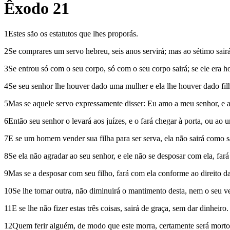
Êxodo 21
1Estes são os estatutos que lhes proporás.
2Se comprares um servo hebreu, seis anos servirá; mas ao sétimo sairá 
3Se entrou só com o seu corpo, só com o seu corpo sairá; se ele era 
4Se seu senhor lhe houver dado uma mulher e ela lhe houver dado filhos
5Mas se aquele servo expressamente disser: Eu amo a meu senhor, e a 
6Então seu senhor o levará aos juízes, e o fará chegar à porta, ou ao 
7E se um homem vender sua filha para ser serva, ela não sairá como 
8Se ela não agradar ao seu senhor, e ele não se desposar com ela, far
9Mas se a desposar com seu filho, fará com ela conforme ao direito das
10Se lhe tomar outra, não diminuirá o mantimento desta, nem o seu ve
11E se lhe não fizer estas três coisas, sairá de graça, sem dar dinheiro.
12Quem ferir alguém, de modo que este morra, certamente será morto