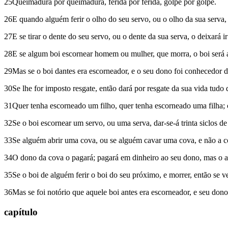
25Queimadura por queimadura, ferida por ferida, golpe por golpe.
26E quando alguém ferir o olho do seu servo, ou o olho da sua serva, e 
27E se tirar o dente do seu servo, ou o dente da sua serva, o deixará ir
28E se algum boi escornear homem ou mulher, que morra, o boi será a
29Mas se o boi dantes era escorneador, e o seu dono foi conhecedor 
30Se lhe for imposto resgate, então dará por resgate da sua vida tudo 
31Quer tenha escorneado um filho, quer tenha escorneado uma filha; co
32Se o boi escornear um servo, ou uma serva, dar-se-á trinta siclos de
33Se alguém abrir uma cova, ou se alguém cavar uma cova, e não a co
34O dono da cova o pagará; pagará em dinheiro ao seu dono, mas o a
35Se o boi de alguém ferir o boi do seu próximo, e morrer, então se ve
36Mas se foi notório que aquele boi antes era escorneador, e seu don
capítulo