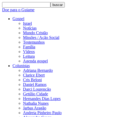
buscar
Doe para o Guiame
Gospel
Israel
Notícias
Mundo Cristão
Missões / Ação Social
Testemunhos
Família
Vídeos
Leitura
Agenda gospel
Colunistas
Adriana Bernardo
Clarice Ebert
Cris Beloni
Daniel Ramos
Darci Lourenção
Getúlio Cidade
Hernandes Dias Lopes
Nathalia Nunes
Jarbas Aragão
Andreia Pinheiro Paulo