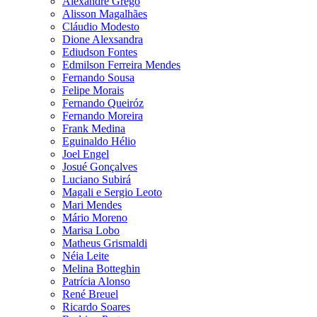
Alexandre Grego
Alisson Magalhães
Cláudio Modesto
Dione Alexsandra
Ediudson Fontes
Edmilson Ferreira Mendes
Fernando Sousa
Felipe Morais
Fernando Queiróz
Fernando Moreira
Frank Medina
Eguinaldo Hélio
Joel Engel
Josué Gonçalves
Luciano Subirá
Magali e Sergio Leoto
Mari Mendes
Mário Moreno
Marisa Lobo
Matheus Grismaldi
Néia Leite
Melina Botteghin
Patrícia Alonso
René Breuel
Ricardo Soares