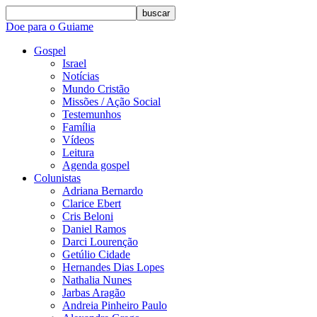
buscar
Doe para o Guiame
Gospel
Israel
Notícias
Mundo Cristão
Missões / Ação Social
Testemunhos
Família
Vídeos
Leitura
Agenda gospel
Colunistas
Adriana Bernardo
Clarice Ebert
Cris Beloni
Daniel Ramos
Darci Lourenção
Getúlio Cidade
Hernandes Dias Lopes
Nathalia Nunes
Jarbas Aragão
Andreia Pinheiro Paulo