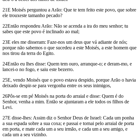
21E Moisés perguntou a Arão: Que te tem feito este povo, que sobre
ele trouxeste tamanho pecado?
22Então respondeu Arão: Não se acenda a ira do meu senhor; tu
sabes que este povo é inclinado ao mal;
23E eles me disseram: Faze-nos um deus que vá adiante de nós;
porque não sabemos o que sucedeu a este Moisés, a este homem que
nos tirou da terra do Egito.
24Então eu lhes disse: Quem tem ouro, arranque-o; e deram-mo, e
lancei-o no fogo, e saiu este bezerro.
25E, vendo Moisés que o povo estava despido, porque Arão o havia
deixado despir-se para vergonha entre os seus inimigos,
26Pôs-se em pé Moisés na porta do arraial e disse: Quem é do
Senhor, venha a mim. Então se ajuntaram a ele todos os filhos de
Levi.
27E disse-lhes: Assim diz o Senhor Deus de Israel: Cada um ponha
a sua espada sobre a sua coxa; e passai e tornai pelo arraial de porta
em porta, e mate cada um a seu irmão, e cada um a seu amigo, e
cada um a seu vizinho.