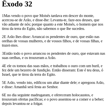
Êxodo 32
1Mas vendo o povo que Moisés tardava em descer do monte,
acercou-se de Arão, e disse-lhe: Levanta-te, faze-nos deuses, que
vão adiante de nós; porque quanto a este Moisés, o homem que nos
tirou da terra do Egito, não sabemos o que lhe sucedeu.
2E Arão lhes disse: Arrancai os pendentes de ouro, que estão nas
orelhas de vossas mulheres, e de vossos filhos, e de vossas filhas, e
trazei-mos.
3Então todo o povo arrancou os pendentes de ouro, que estavam nas
suas orelhas, e os trouxeram a Arão.
4E ele os tomou das suas mãos, e trabalhou o ouro com um buril, e
fez dele um bezerro de fundição. Então disseram: Este é teu deus, ó
Israel, que te tirou da terra do Egito.
5E Arão, vendo isto, edificou um altar diante dele; e apregoou Arão,
e disse: Amanhã será festa ao Senhor.
6E no dia seguinte madrugaram, e ofereceram holocaustos, e
trouxeram ofertas pacíficas; e o povo assentou-se a comer e a beber;
depois levantou-se a folgar.