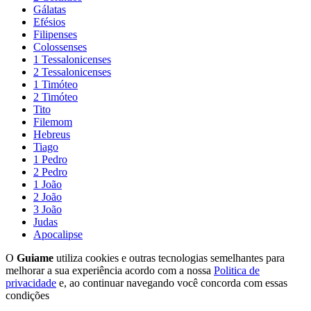
Gálatas
Efésios
Filipenses
Colossenses
1 Tessalonicenses
2 Tessalonicenses
1 Timóteo
2 Timóteo
Tito
Filemom
Hebreus
Tiago
1 Pedro
2 Pedro
1 João
2 João
3 João
Judas
Apocalipse
O
Guiame
utiliza cookies e outras tecnologias semelhantes para
melhorar a sua experiência acordo com a nossa
Politica de
privacidade
e, ao continuar navegando você concorda com essas
condições