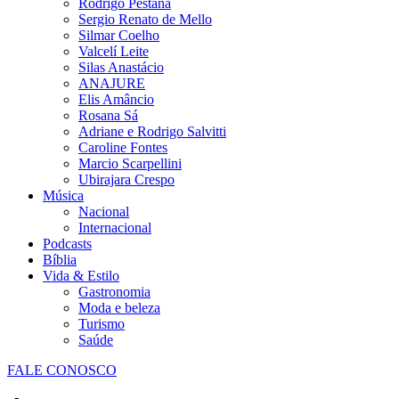
Rodrigo Pestana
Sergio Renato de Mello
Silmar Coelho
Valcelí Leite
Silas Anastácio
ANAJURE
Elis Amâncio
Rosana Sá
Adriane e Rodrigo Salvitti
Caroline Fontes
Marcio Scarpellini
Ubirajara Crespo
Música
Nacional
Internacional
Podcasts
Bíblia
Vida & Estilo
Gastronomia
Moda e beleza
Turismo
Saúde
FALE CONOSCO