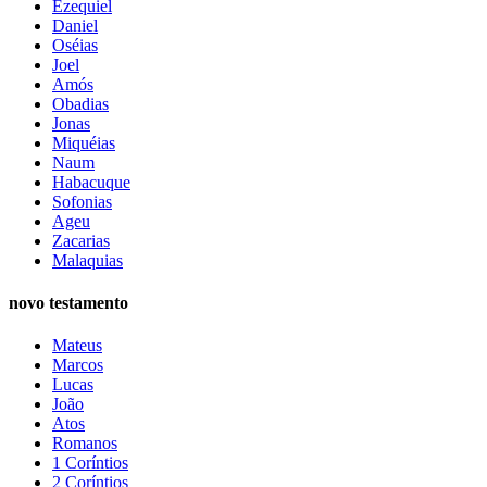
Ezequiel
Daniel
Oséias
Joel
Amós
Obadias
Jonas
Miquéias
Naum
Habacuque
Sofonias
Ageu
Zacarias
Malaquias
novo testamento
Mateus
Marcos
Lucas
João
Atos
Romanos
1 Coríntios
2 Coríntios