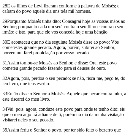
28E os filhos de Levi fizeram conforme à palavra de Moisés; e
caíram do povo aquele dia uns três mil homens.
29Porquanto Moisés tinha dito: Consagrai hoje as vossas mãos ao
Senhor; porquanto cada um será contra o seu filho e contra o seu
irmão; e isto, para que ele vos conceda hoje uma bênção.
30E aconteceu que no dia seguinte Moisés disse ao povo: Vós
cometestes grande pecado. Agora, porém, subirei ao Senhor;
porventura farei propiciação por vosso pecado.
31Assim tornou-se Moisés ao Senhor, e disse: Ora, este povo
cometeu grande pecado fazendo para si deuses de ouro.
32Agora, pois, perdoa o seu pecado; se não, risca-me, peço-te, do
teu livro, que tens escrito.
33Então disse o Senhor a Moisés: Aquele que pecar contra mim, a
este riscarei do meu livro.
34Vai, pois, agora, conduze este povo para onde te tenho dito; eis
que o meu anjo irá adiante de ti; porém no dia da minha visitação
visitarei neles o seu pecado.
35Assim feriu o Senhor o povo, por ter sido feito o bezerro que