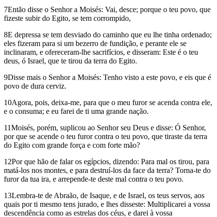
7Então disse o Senhor a Moisés: Vai, desce; porque o teu povo, que
fizeste subir do Egito, se tem corrompido,
8E depressa se tem desviado do caminho que eu lhe tinha ordenado;
eles fizeram para si um bezerro de fundição, e perante ele se
inclinaram, e ofereceram-lhe sacrifícios, e disseram: Este é o teu
deus, ó Israel, que te tirou da terra do Egito.
9Disse mais o Senhor a Moisés: Tenho visto a este povo, e eis que é
povo de dura cerviz.
10Agora, pois, deixa-me, para que o meu furor se acenda contra ele,
e o consuma; e eu farei de ti uma grande nação.
11Moisés, porém, suplicou ao Senhor seu Deus e disse: Ó Senhor,
por que se acende o teu furor contra o teu povo, que tiraste da terra
do Egito com grande força e com forte mão?
12Por que hão de falar os egípcios, dizendo: Para mal os tirou, para
matá-los nos montes, e para destruí-los da face da terra? Torna-te do
furor da tua ira, e arrepende-te deste mal contra o teu povo.
13Lembra-te de Abraão, de Isaque, e de Israel, os teus servos, aos
quais por ti mesmo tens jurado, e lhes disseste: Multiplicarei a vossa
descendência como as estrelas dos céus, e darei à vossa