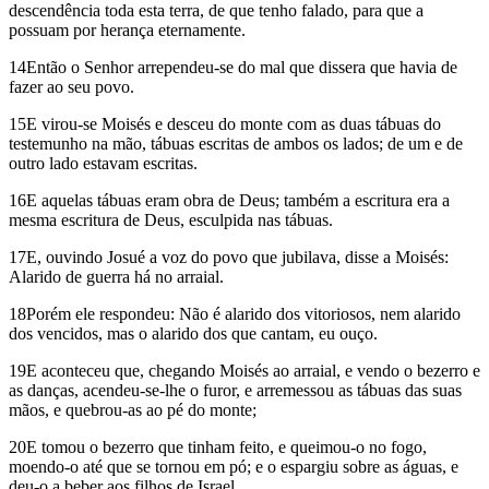
descendência toda esta terra, de que tenho falado, para que a
possuam por herança eternamente.
14Então o Senhor arrependeu-se do mal que dissera que havia de
fazer ao seu povo.
15E virou-se Moisés e desceu do monte com as duas tábuas do
testemunho na mão, tábuas escritas de ambos os lados; de um e de
outro lado estavam escritas.
16E aquelas tábuas eram obra de Deus; também a escritura era a
mesma escritura de Deus, esculpida nas tábuas.
17E, ouvindo Josué a voz do povo que jubilava, disse a Moisés:
Alarido de guerra há no arraial.
18Porém ele respondeu: Não é alarido dos vitoriosos, nem alarido
dos vencidos, mas o alarido dos que cantam, eu ouço.
19E aconteceu que, chegando Moisés ao arraial, e vendo o bezerro e
as danças, acendeu-se-lhe o furor, e arremessou as tábuas das suas
mãos, e quebrou-as ao pé do monte;
20E tomou o bezerro que tinham feito, e queimou-o no fogo,
moendo-o até que se tornou em pó; e o espargiu sobre as águas, e
deu-o a beber aos filhos de Israel.