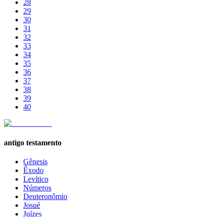
28
29
30
31
32
33
34
35
36
37
38
39
40
antigo testamento
Gênesis
Êxodo
Levítico
Números
Deuteronômio
Josué
Juízes