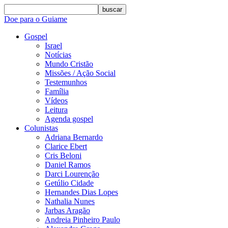
buscar
Doe para o Guiame
Gospel
Israel
Notícias
Mundo Cristão
Missões / Ação Social
Testemunhos
Família
Vídeos
Leitura
Agenda gospel
Colunistas
Adriana Bernardo
Clarice Ebert
Cris Beloni
Daniel Ramos
Darci Lourenção
Getúlio Cidade
Hernandes Dias Lopes
Nathalia Nunes
Jarbas Aragão
Andreia Pinheiro Paulo