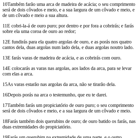
10Também farão uma arca de madeira de acácia; o seu comprimento
será de dois côvados e meio, e a sua largura de um côvado e meio, e
de um côvado e meio a sua altura.
11E cobri-la-á de ouro puro; por dentro e por fora a cobrirás; e farás
sobre ela uma coroa de ouro ao redor;
12E fundirás para ela quatro argolas de ouro, e as porás nos quatro
cantos dela, duas argolas num lado dela, e duas argolas noutro lado.
13E farás varas de madeira de acácia, e as cobrirás com ouro.
14E colocarás as varas nas argolas, aos lados da arca, para se levar
com elas a arca.
15As varas estarão nas argolas da arca, não se tirarão dela.
16Depois porás na arca o testemunho, que eu te darei.
17Também farás um propiciatório de ouro puro; o seu comprimento
será de dois côvados e meio, e a sua largura de um côvado e meio.
18Farás também dois querubins de ouro; de ouro batido os farás, nas
duas extremidades do propiciatório.
19Farás um querubim na extremidade de uma parte, e o outro