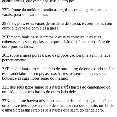
quatro cantos, que estão nos seus quatro pés.
27Defronte da moldura estarão as argolas, como lugares para os
varais, para se levar a mesa.
28Farás, pois, estes varais de madeira de acácia, e cobri-los-ás com
ouro; e levar-se-á com eles a mesa.
29Também farás os seus pratos, e as suas colheres, e as suas
cobertas, e as suas tigelas com que se hão de oferecer libações; de
ouro puro os farás.
30E sobre a mesa porás o pão da proposição perante a minha face
perpetuamente.
31Também farás um candelabro de ouro puro; de ouro batido se fará
este candelabro; o seu pé, as suas hastes, os seus copos, os seus
botões, e as suas flores serão do mesmo.
32E dos seus lados sairão seis hastes; três hastes do candelabro de
um lado dele, e três hastes do outro lado dele.
33Numa haste haverá três copos a modo de amêndoas, um botão e
uma flor; e três copos a modo de amêndoas na outra haste, um botão
e uma flor; assim serão as seis hastes que saem do candelabro.