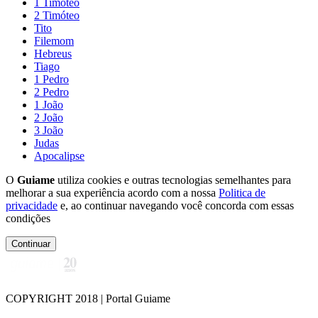
1 Timóteo
2 Timóteo
Tito
Filemom
Hebreus
Tiago
1 Pedro
2 Pedro
1 João
2 João
3 João
Judas
Apocalipse
O
Guiame
utiliza cookies e outras tecnologias semelhantes para
melhorar a sua experiência acordo com a nossa
Politica de
privacidade
e, ao continuar navegando você concorda com essas
condições
Continuar
COPYRIGHT 2018 | Portal Guiame