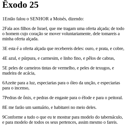
Êxodo 25
1Então falou o SENHOR a Moisés, dizendo:
2Fala aos filhos de Israel, que me tragam uma oferta alçada; de todo
o homem cujo coração se mover voluntariamente, dele tomareis a
minha oferta alçada.
3E esta é a oferta alçada que recebereis deles: ouro, e prata, e cobre,
4E azul, e púrpura, e carmesim, e linho fino, e pêlos de cabras,
5E peles de carneiros tintas de vermelho, e peles de texugos, e
madeira de acácia,
6Azeite para a luz, especiarias para o óleo da unção, e especiarias
para o incenso,
7Pedras de ônix, e pedras de engaste para o éfode e para o peitoral.
8E me farão um santuário, e habitarei no meio deles.
9Conforme a tudo o que eu te mostrar para modelo do tabernáculo,
e para modelo de todos os seus pertences, assim mesmo o fareis.