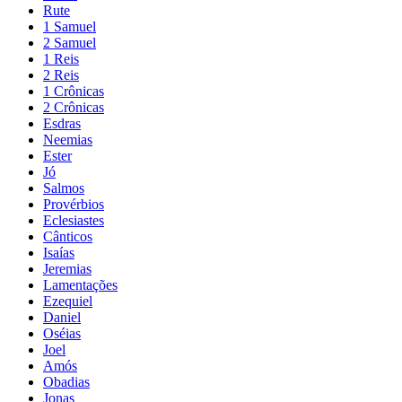
Rute
1 Samuel
2 Samuel
1 Reis
2 Reis
1 Crônicas
2 Crônicas
Esdras
Neemias
Ester
Jó
Salmos
Provérbios
Eclesiastes
Cânticos
Isaías
Jeremias
Lamentações
Ezequiel
Daniel
Oséias
Joel
Amós
Obadias
Jonas