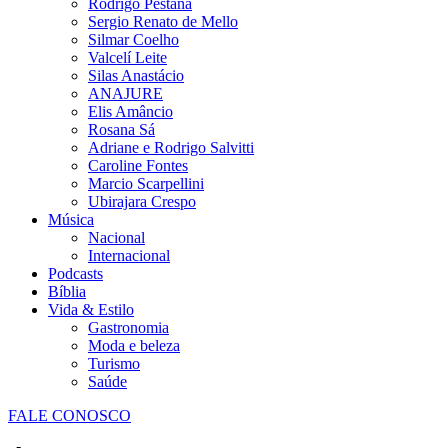
Rodrigo Pestana
Sergio Renato de Mello
Silmar Coelho
Valcelí Leite
Silas Anastácio
ANAJURE
Elis Amâncio
Rosana Sá
Adriane e Rodrigo Salvitti
Caroline Fontes
Marcio Scarpellini
Ubirajara Crespo
Música
Nacional
Internacional
Podcasts
Bíblia
Vida & Estilo
Gastronomia
Moda e beleza
Turismo
Saúde
FALE CONOSCO