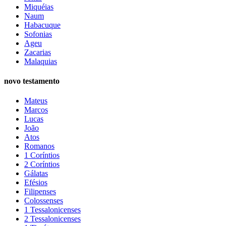
Miquéias
Naum
Habacuque
Sofonias
Ageu
Zacarias
Malaquias
novo testamento
Mateus
Marcos
Lucas
João
Atos
Romanos
1 Coríntios
2 Coríntios
Gálatas
Efésios
Filipenses
Colossenses
1 Tessalonicenses
2 Tessalonicenses