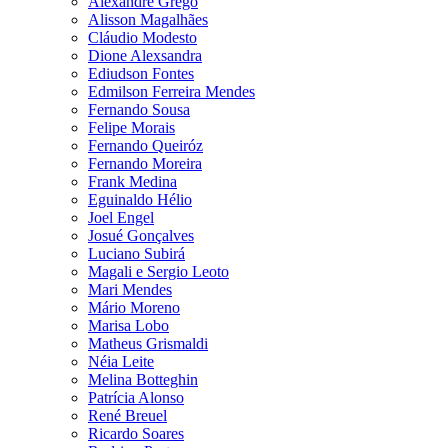
Alexandre Grego
Alisson Magalhães
Cláudio Modesto
Dione Alexsandra
Ediudson Fontes
Edmilson Ferreira Mendes
Fernando Sousa
Felipe Morais
Fernando Queiróz
Fernando Moreira
Frank Medina
Eguinaldo Hélio
Joel Engel
Josué Gonçalves
Luciano Subirá
Magali e Sergio Leoto
Mari Mendes
Mário Moreno
Marisa Lobo
Matheus Grismaldi
Néia Leite
Melina Botteghin
Patrícia Alonso
René Breuel
Ricardo Soares