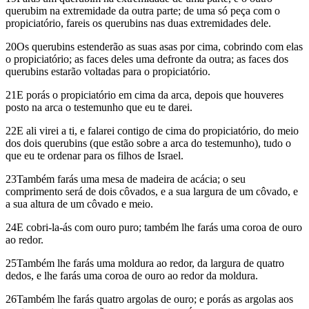
querubim na extremidade da outra parte; de uma só peça com o
propiciatório, fareis os querubins nas duas extremidades dele.
20Os querubins estenderão as suas asas por cima, cobrindo com elas
o propiciatório; as faces deles uma defronte da outra; as faces dos
querubins estarão voltadas para o propiciatório.
21E porás o propiciatório em cima da arca, depois que houveres
posto na arca o testemunho que eu te darei.
22E ali virei a ti, e falarei contigo de cima do propiciatório, do meio
dos dois querubins (que estão sobre a arca do testemunho), tudo o
que eu te ordenar para os filhos de Israel.
23Também farás uma mesa de madeira de acácia; o seu
comprimento será de dois côvados, e a sua largura de um côvado, e
a sua altura de um côvado e meio.
24E cobri-la-ás com ouro puro; também lhe farás uma coroa de ouro
ao redor.
25Também lhe farás uma moldura ao redor, da largura de quatro
dedos, e lhe farás uma coroa de ouro ao redor da moldura.
26Também lhe farás quatro argolas de ouro; e porás as argolas aos