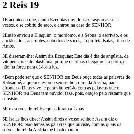
2 Reis 19
1E aconteceu que, tendo Ezequias ouvido isto, rasgou as suas
vestes, e se cobriu de saco, e entrou na casa do SENHOR.
2Então enviou a Eliaquim, o mordomo, e a Sebna, o escrivão, e os
anciãos dos sacerdotes, cobertos de sacos, ao profeta Isaías, filho de
Amós.
3E disseram-lhe: Assim diz Ezequias: Este dia é dia de angústia, de
vituperação e de blasfêmia; porque os filhos chegaram ao parto, e
não há força para dá-los à luz.
4Bem pode ser que o SENHOR teu Deus ouça todas as palavras de
Rabsaqué, a quem enviou o seu senhor, o rei da Assíria, para
afrontar o Deus vivo, e para vituperá-lo com as palavras que o
SENHOR teu Deus tem ouvido; faze, pois, oração pelo restante que
subsiste.
5E os servos do rei Ezequias foram a Isaías.
6E Isaías lhes disse: Assim direis a vosso senhor: Assim diz o
SENHOR: Não temas as palavras que ouviste, com as quais os
servos do rei da Assíria me blasfemaram.