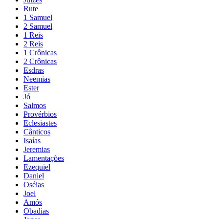
Rute
1 Samuel
2 Samuel
1 Reis
2 Reis
1 Crônicas
2 Crônicas
Esdras
Neemias
Ester
Jó
Salmos
Provérbios
Eclesiastes
Cânticos
Isaías
Jeremias
Lamentações
Ezequiel
Daniel
Oséias
Joel
Amós
Obadias