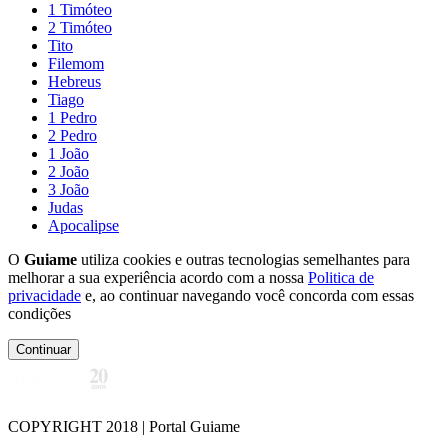
1 Timóteo
2 Timóteo
Tito
Filemom
Hebreus
Tiago
1 Pedro
2 Pedro
1 João
2 João
3 João
Judas
Apocalipse
O
Guiame
utiliza cookies e outras tecnologias semelhantes para
melhorar a sua experiência acordo com a nossa
Politica de
privacidade
e, ao continuar navegando você concorda com essas
condições
Continuar
COPYRIGHT 2018 | Portal Guiame