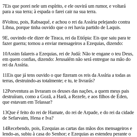
7Eis que porei nele um espírito, e ele ouvirá um rumor, e voltará
para a sua terra; à espada o farei cair na sua terra.
8Voltou, pois, Rabsaqué, e achou o rei da Assíria pelejando contra
Libna, porque tinha ouvido que o rei havia partido de Laquis.
9E, ouvindo ele dizer de Tiraca, rei da Etiópia: Eis que saiu para te
fazer guerra; tornou a enviar mensageiros a Ezequias, dizendo:
10Assim falareis a Ezequias, rei de Judá: Não te engane o teu Deus,
em quem confias, dizendo: Jerusalém não será entregue na mão do
rei da Assíria.
11Eis que já tens ouvido o que fizeram os reis da Assíria a todas as
terras, destruindo-as totalmente; e tu, te livrarás?
12Porventura as livraram os deuses das nações, a quem meus pais
destruíram, como a Gozã, a Harã, a Rezefe, e aos filhos de Éden,
que estavam em Telassar?
13Que é feito do rei de Hamate, do rei de Arpade, e do rei da cidade
de Sefarvaim, Hena e Iva?
14Recebendo, pois, Ezequias as cartas das mãos dos mensageiros e
lendo-as, subiu à casa do Senhor; e Ezequias as estendeu perante o