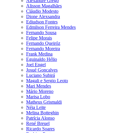
Alexandre Grego
Alisson Magalhães
Cláudio Modesto
Dione Alexsandra
Ediudson Fontes
Edmilson Ferreira Mendes
Fernando Sousa
Felipe Morais
Fernando Queiróz
Fernando Moreira
Frank Medina
Eguinaldo Hélio
Joel Engel
Josué Gonçalves
Luciano Subirá
Magali e Sergio Leoto
Mari Mendes
Mário Moreno
Marisa Lobo
Matheus Grismaldi
Néia Leite
Melina Botteghin
Patrícia Alonso
René Breuel
Ricardo Soares