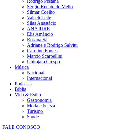
Rodrigo Pestana
Sergio Renato de Mello
Silmar Coelho
Valcelí Leite
Silas Anastácio
ANAJURE
Elis Amâncio
Rosana Sá
Adriane e Rodrigo Salvitti
Caroline Fontes
Marcio Scarpellini
Ubirajara Crespo
Música
Nacional
Internacional
Podcasts
Bíblia
Vida & Estilo
Gastronomia
Moda e beleza
Turismo
Saúde
FALE CONOSCO