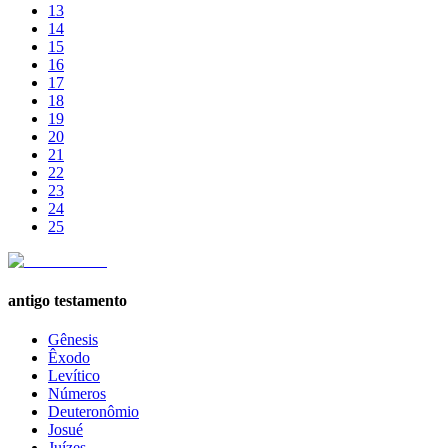
13
14
15
16
17
18
19
20
21
22
23
24
25
antigo testamento
Gênesis
Êxodo
Levítico
Números
Deuteronômio
Josué
Juízes