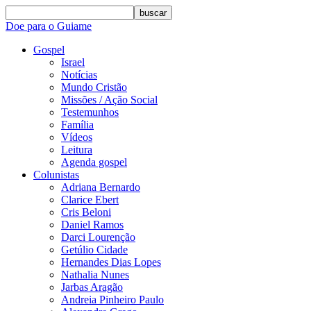
buscar
Doe para o Guiame
Gospel
Israel
Notícias
Mundo Cristão
Missões / Ação Social
Testemunhos
Família
Vídeos
Leitura
Agenda gospel
Colunistas
Adriana Bernardo
Clarice Ebert
Cris Beloni
Daniel Ramos
Darci Lourenção
Getúlio Cidade
Hernandes Dias Lopes
Nathalia Nunes
Jarbas Aragão
Andreia Pinheiro Paulo