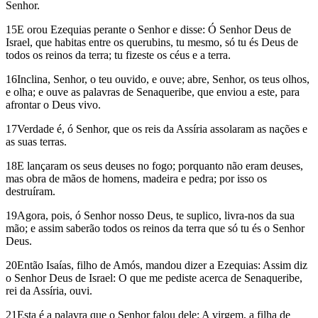
Senhor.
15E orou Ezequias perante o Senhor e disse: Ó Senhor Deus de
Israel, que habitas entre os querubins, tu mesmo, só tu és Deus de
todos os reinos da terra; tu fizeste os céus e a terra.
16Inclina, Senhor, o teu ouvido, e ouve; abre, Senhor, os teus olhos,
e olha; e ouve as palavras de Senaqueribe, que enviou a este, para
afrontar o Deus vivo.
17Verdade é, ó Senhor, que os reis da Assíria assolaram as nações e
as suas terras.
18E lançaram os seus deuses no fogo; porquanto não eram deuses,
mas obra de mãos de homens, madeira e pedra; por isso os
destruíram.
19Agora, pois, ó Senhor nosso Deus, te suplico, livra-nos da sua
mão; e assim saberão todos os reinos da terra que só tu és o Senhor
Deus.
20Então Isaías, filho de Amós, mandou dizer a Ezequias: Assim diz
o Senhor Deus de Israel: O que me pediste acerca de Senaqueribe,
rei da Assíria, ouvi.
21Esta é a palavra que o Senhor falou dele: A virgem, a filha de