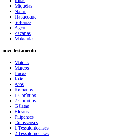
Jonas
Miquéias
Naum
Habacuque
Sofonias
Ageu
Zacarias
Malaquias
novo testamento
Mateus
Marcos
Lucas
João
Atos
Romanos
1 Coríntios
2 Coríntios
Gálatas
Efésios
Filipenses
Colossenses
1 Tessalonicenses
2 Tessalonicenses