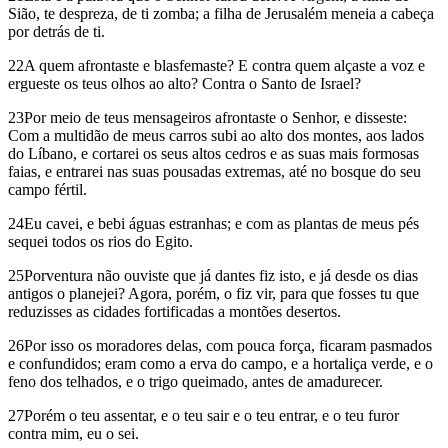
Sião, te despreza, de ti zomba; a filha de Jerusalém meneia a cabeça
por detrás de ti.
22A quem afrontaste e blasfemaste? E contra quem alçaste a voz e
ergueste os teus olhos ao alto? Contra o Santo de Israel?
23Por meio de teus mensageiros afrontaste o Senhor, e disseste:
Com a multidão de meus carros subi ao alto dos montes, aos lados
do Líbano, e cortarei os seus altos cedros e as suas mais formosas
faias, e entrarei nas suas pousadas extremas, até no bosque do seu
campo fértil.
24Eu cavei, e bebi águas estranhas; e com as plantas de meus pés
sequei todos os rios do Egito.
25Porventura não ouviste que já dantes fiz isto, e já desde os dias
antigos o planejei? Agora, porém, o fiz vir, para que fosses tu que
reduzisses as cidades fortificadas a montões desertos.
26Por isso os moradores delas, com pouca força, ficaram pasmados
e confundidos; eram como a erva do campo, e a hortaliça verde, e o
feno dos telhados, e o trigo queimado, antes de amadurecer.
27Porém o teu assentar, e o teu sair e o teu entrar, e o teu furor
contra mim, eu o sei.