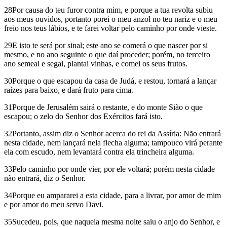
28Por causa do teu furor contra mim, e porque a tua revolta subiu
aos meus ouvidos, portanto porei o meu anzol no teu nariz e o meu
freio nos teus lábios, e te farei voltar pelo caminho por onde vieste.
29E isto te será por sinal; este ano se comerá o que nascer por si
mesmo, e no ano seguinte o que daí proceder; porém, no terceiro
ano semeai e segai, plantai vinhas, e comei os seus frutos.
30Porque o que escapou da casa de Judá, e restou, tornará a lançar
raízes para baixo, e dará fruto para cima.
31Porque de Jerusalém sairá o restante, e do monte Sião o que
escapou; o zelo do Senhor dos Exércitos fará isto.
32Portanto, assim diz o Senhor acerca do rei da Assíria: Não entrará
nesta cidade, nem lançará nela flecha alguma; tampouco virá perante
ela com escudo, nem levantará contra ela trincheira alguma.
33Pelo caminho por onde vier, por ele voltará; porém nesta cidade
não entrará, diz o Senhor.
34Porque eu ampararei a esta cidade, para a livrar, por amor de mim
e por amor do meu servo Davi.
35Sucedeu, pois, que naquela mesma noite saiu o anjo do Senhor, e