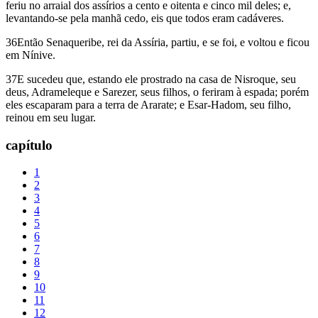
feriu no arraial dos assírios a cento e oitenta e cinco mil deles; e,
levantando-se pela manhã cedo, eis que todos eram cadáveres.
36Então Senaqueribe, rei da Assíria, partiu, e se foi, e voltou e ficou
em Nínive.
37E sucedeu que, estando ele prostrado na casa de Nisroque, seu
deus, Adrameleque e Sarezer, seus filhos, o feriram à espada; porém
eles escaparam para a terra de Ararate; e Esar-Hadom, seu filho,
reinou em seu lugar.
capítulo
1
2
3
4
5
6
7
8
9
10
11
12