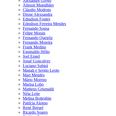
Alexandre Grego
Alisson Magalhães
Cláudio Modesto
Dione Alexsandra
Ediudson Fontes
Edmilson Ferreira Mendes
Fernando Sousa
Felipe Morais
Fernando Queiróz
Fernando Moreira
Frank Medina
Eguinaldo Hélio
Joel Engel
Josué Gonçalves
Luciano Subirá
Magali e Sergio Leoto
Mari Mendes
Mário Moreno
Marisa Lobo
Matheus Grismaldi
Néia Leite
Melina Botteghin
Patrícia Alonso
René Breuel
Ricardo Soares