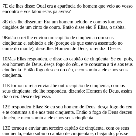
7E ele lhes disse: Qual era a aparência do homem que veio ao vosso
encontro e vos falou estas palavras?
8E eles lhe disseram: Era um homem peludo, e com os lombos
cingidos de um cinto de couro. Então disse ele: É Elias, o tisbita.
9Então o rei lhe enviou um capitão de cinqüenta com seus
cinqüenta; e, subindo a ele (porque eis que estava assentado no
cume do monte), disse-lhe: Homem de Deus, o rei diz: Desce.
10Mas Elias respondeu, e disse ao capitão de cinqüenta: Se eu, pois,
sou homem de Deus, desça fogo do céu, e te consuma a ti e aos teus
cinqüenta. Então fogo desceu do céu, e consumiu a ele e aos seus
cinqüenta.
11E tornou o rei a enviar-lhe outro capitão de cinqüenta, com os
seus cinqüenta; ele lhe respondeu, dizendo: Homem de Deus, assim
diz o rei: Desce depressa.
12E respondeu Elias: Se eu sou homem de Deus, desça fogo do céu,
e te consuma a ti e aos teus cinqüenta. Então o fogo de Deus desceu
do céu, e o consumiu a ele e aos seus cinqüenta.
13E tornou a enviar um terceiro capitão de cinqüenta, com os seus
cinqüenta; então subiu o capitão de cinqüenta e, chegando, pôs-se