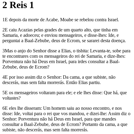
2 Reis 1
1E depois da morte de Acabe, Moabe se rebelou contra Israel.
2E caiu Acazias pelas grades de um quarto alto, que tinha em
Samaria, e adoeceu; e enviou mensageiros, e disse-lhes: Ide, e
perguntai a Baal-Zebube, deus de Ecrom, se sararei desta doença.
3Mas o anjo do Senhor disse a Elias, o tisbita: Levanta-te, sobe para
te encontrares com os mensageiros do rei de Samaria, e dize-lhes:
Porventura não há Deus em Israel, para irdes consultar a Baal-
Zebube, deus de Ecrom?
4E por isso assim diz o Senhor: Da cama, a que subiste, não
descerás, mas sem falta morrerás. Então Elias partiu.
5E os mensageiros voltaram para ele; e ele lhes disse: Que há, que
voltastes?
6E eles lhe disseram: Um homem saiu ao nosso encontro, e nos
disse: Ide, voltai para o rei que vos mandou, e dizei-lhe: Assim diz o
Senhor: Porventura não há Deus em Israel, para que mandes
consultar a Baal-Zebube, deus de Ecrom? Portanto da cama, a que
subiste, não descerás, mas sem falta morrerás.