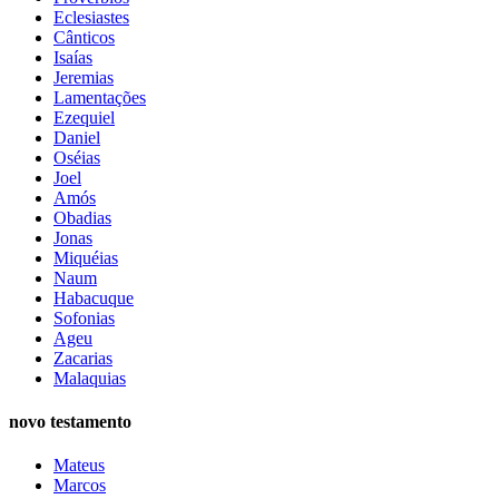
Eclesiastes
Cânticos
Isaías
Jeremias
Lamentações
Ezequiel
Daniel
Oséias
Joel
Amós
Obadias
Jonas
Miquéias
Naum
Habacuque
Sofonias
Ageu
Zacarias
Malaquias
novo testamento
Mateus
Marcos