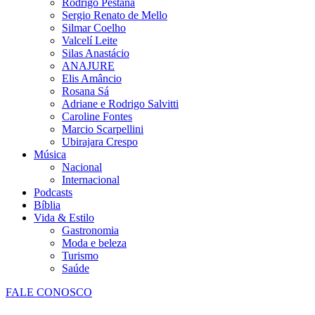
Rodrigo Pestana
Sergio Renato de Mello
Silmar Coelho
Valcelí Leite
Silas Anastácio
ANAJURE
Elis Amâncio
Rosana Sá
Adriane e Rodrigo Salvitti
Caroline Fontes
Marcio Scarpellini
Ubirajara Crespo
Música
Nacional
Internacional
Podcasts
Bíblia
Vida & Estilo
Gastronomia
Moda e beleza
Turismo
Saúde
FALE CONOSCO