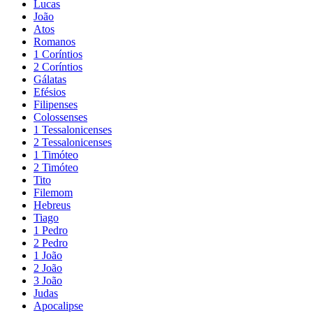
Lucas
João
Atos
Romanos
1 Coríntios
2 Coríntios
Gálatas
Efésios
Filipenses
Colossenses
1 Tessalonicenses
2 Tessalonicenses
1 Timóteo
2 Timóteo
Tito
Filemom
Hebreus
Tiago
1 Pedro
2 Pedro
1 João
2 João
3 João
Judas
Apocalipse