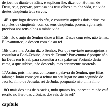
de joelhos diante de Elias, e suplicou-lhe, dizendo: Homem de
Deus, seja, peço-te, preciosa aos teus olhos a minha vida, e a vida
destes cinqüenta teus servos.
14Eis que fogo desceu do céu, e consumiu aqueles dois primeiros
capitães de cinqüenta, com os seus cinqüenta; porém, agora seja
preciosa aos teus olhos a minha vida.
15Então o anjo do Senhor disse a Elias: Desce com este, não temas.
E levantou-se, e desceu com ele ao rei.
16E disse-lhe: Assim diz o Senhor: Por que enviaste mensageiros a
consultar a Baal-Zebube, deus de Ecrom? Porventura é porque não
há Deus em Israel, para consultar a sua palavra? Portanto desta
cama, a que subiste, não descerás, mas certamente morrerás.
17Assim, pois, morreu, conforme a palavra do Senhor, que Elias
falara; e Jorão começou a reinar no seu lugar no ano segundo de
Jeorão, filho de Jeosafá, rei de Judá; porquanto não tinha filho.
18O mais dos atos de Acazias, tudo quanto fez, porventura não está
escrito no livro das crônicas dos reis de Israel?
capítulo