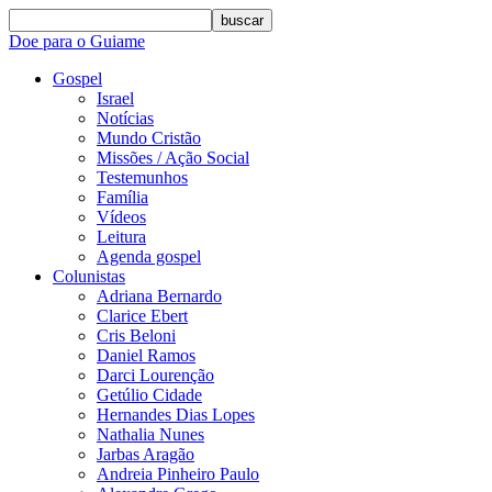
buscar
Doe para o Guiame
Gospel
Israel
Notícias
Mundo Cristão
Missões / Ação Social
Testemunhos
Família
Vídeos
Leitura
Agenda gospel
Colunistas
Adriana Bernardo
Clarice Ebert
Cris Beloni
Daniel Ramos
Darci Lourenção
Getúlio Cidade
Hernandes Dias Lopes
Nathalia Nunes
Jarbas Aragão
Andreia Pinheiro Paulo