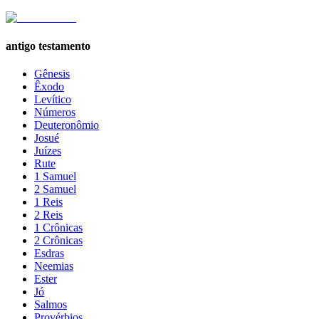
antigo testamento
Gênesis
Êxodo
Levítico
Números
Deuteronômio
Josué
Juízes
Rute
1 Samuel
2 Samuel
1 Reis
2 Reis
1 Crônicas
2 Crônicas
Esdras
Neemias
Ester
Jó
Salmos
Provérbios