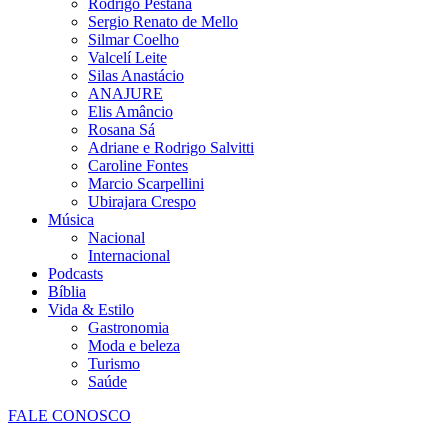
Rodrigo Pestana
Sergio Renato de Mello
Silmar Coelho
Valcelí Leite
Silas Anastácio
ANAJURE
Elis Amâncio
Rosana Sá
Adriane e Rodrigo Salvitti
Caroline Fontes
Marcio Scarpellini
Ubirajara Crespo
Música
Nacional
Internacional
Podcasts
Bíblia
Vida & Estilo
Gastronomia
Moda e beleza
Turismo
Saúde
FALE CONOSCO