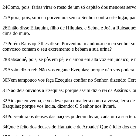
24Como, pois, farias virar o rosto de um só capitão dos menores servo
25Agora, pois, subi eu porventura sem o Senhor contra este lugar, para
26Então disse Eliaquim, filho de Hilquias, e Sebna e Joá, a Rabsaqué
cima do muro.
27Porém Rabsaqué lhes disse: Porventura mandou-me meu senhor soment
convosco comam o seu excremento e bebam a sua urina?
28Rabsaqué, pois, se pôs em pé, e clamou em alta voz em judaico, e re
29Assim diz o rei: Não vos engane Ezequias; porque não vos poderá l
30Nem tampouco vos faça Ezequias confiar no Senhor, dizendo: Certame
31Não deis ouvidos a Ezequias; porque assim diz o rei da Assíria: Con
32Até que eu venha, e vos leve para uma terra como a vossa, terra de tr
Ezequias; porque vos incita, dizendo: O Senhor nos livrará.
33Porventura os deuses das nações puderam livrar, cada um a sua terra
34Que é feito dos deuses de Hamate e de Arpade? Que é feito dos de