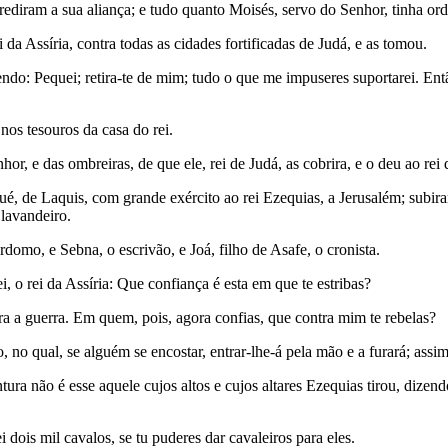
ediram a sua aliança; e tudo quanto Moisés, servo do Senhor, tinha o
a Assíria, contra todas as cidades fortificadas de Judá, e as tomou.
endo: Pequei; retira-te de mim; tudo o que me impuseres suportarei. Entã
os tesouros da casa do rei.
, e das ombreiras, de que ele, rei de Judá, as cobrira, e o deu ao rei d
ué, de Laquis, com grande exército ao rei Ezequias, a Jerusalém; subir
lavandeiro.
domo, e Sebna, o escrivão, e Joá, filho de Asafe, o cronista.
, o rei da Assíria: Que confiança é esta em que te estribas?
ra a guerra. Em quem, pois, agora confias, que contra mim te rebelas?
 no qual, se alguém se encostar, entrar-lhe-á pela mão e a furará; assi
 não é esse aquele cujos altos e cujos altares Ezequias tirou, dizendo 
i dois mil cavalos, se tu puderes dar cavaleiros para eles.