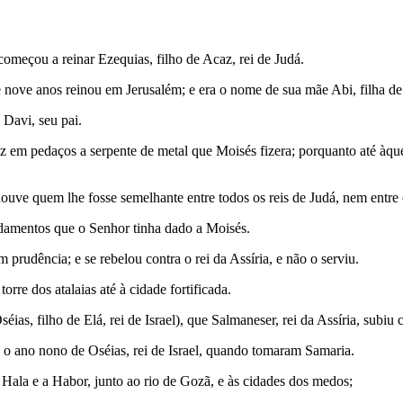
 começou a reinar Ezequias, filho de Acaz, rei de Judá.
e nove anos reinou em Jerusalém; e era o nome de sua mãe Abi, filha de
 Davi, seu pai.
 fez em pedaços a serpente de metal que Moisés fizera; porquanto até àq
uve quem lhe fosse semelhante entre todos os reis de Judá, nem entre 
damentos que o Senhor tinha dado a Moisés.
prudência; e se rebelou contra o rei da Assíria, e não o serviu.
orre dos atalaias até à cidade fortificada.
as, filho de Elá, rei de Israel), que Salmaneser, rei da Assíria, subiu 
 o ano nono de Oséias, rei de Israel, quando tomaram Samaria.
r a Hala e a Habor, junto ao rio de Gozã, e às cidades dos medos;