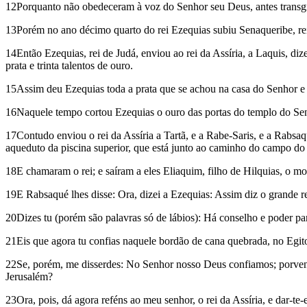
12Porquanto não obedeceram à voz do Senhor seu Deus, antes transgr
13Porém no ano décimo quarto do rei Ezequias subiu Senaqueribe, rei d
14Então Ezequias, rei de Judá, enviou ao rei da Assíria, a Laquis, diz
prata e trinta talentos de ouro.
15Assim deu Ezequias toda a prata que se achou na casa do Senhor e n
16Naquele tempo cortou Ezequias o ouro das portas do templo do Senhor
17Contudo enviou o rei da Assíria a Tartã, e a Rabe-Saris, e a Rabsaq
aqueduto da piscina superior, que está junto ao caminho do campo do 
18E chamaram o rei; e saíram a eles Eliaquim, filho de Hilquias, o mor
19E Rabsaqué lhes disse: Ora, dizei a Ezequias: Assim diz o grande rei
20Dizes tu (porém são palavras só de lábios): Há conselho e poder pa
21Eis que agora tu confias naquele bordão de cana quebrada, no Egito,
22Se, porém, me disserdes: No Senhor nosso Deus confiamos; porventura
Jerusalém?
23Ora, pois, dá agora reféns ao meu senhor, o rei da Assíria, e dar-te-e