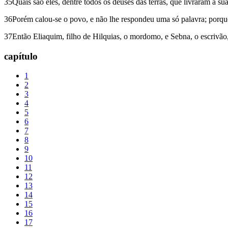
35Quais são eles, dentre todos os deuses das terras, que livraram a s
36Porém calou-se o povo, e não lhe respondeu uma só palavra; porqu
37Então Eliaquim, filho de Hilquias, o mordomo, e Sebna, o escrivão, 
capítulo
1
2
3
4
5
6
7
8
9
10
11
12
13
14
15
16
17