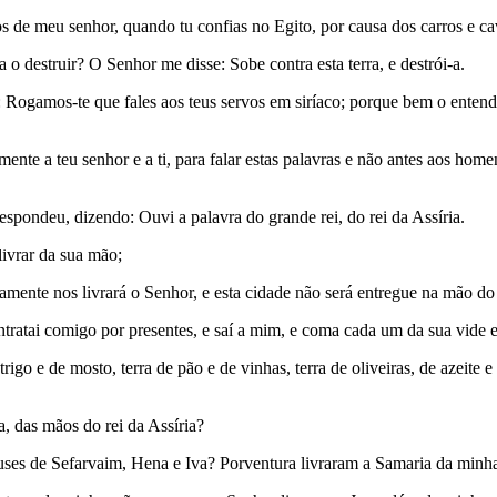
s de meu senhor, quando tu confias no Egito, por causa dos carros e ca
 o destruir? O Senhor me disse: Sobe contra esta terra, e destrói-a.
: Rogamos-te que fales aos teus servos em siríaco; porque bem o enten
e a teu senhor e a ti, para falar estas palavras e não antes aos home
spondeu, dizendo: Ouvi a palavra do grande rei, do rei da Assíria.
ivrar da sua mão;
nte nos livrará o Senhor, e esta cidade não será entregue na mão do r
tratai comigo por presentes, e saí a mim, e coma cada um da sua vide e 
igo e de mosto, terra de pão e de vinhas, terra de oliveiras, de azeite e
, das mãos do rei da Assíria?
uses de Sefarvaim, Hena e Iva? Porventura livraram a Samaria da min