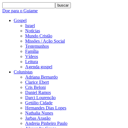
buscar
Doe para o Guiame
Gospel
Israel
Notícias
Mundo Cristão
Missões / Ação Social
Testemunhos
Família
Vídeos
Leitura
Agenda gospel
Colunistas
Adriana Bernardo
Clarice Ebert
Cris Beloni
Daniel Ramos
Darci Lourenção
Getúlio Cidade
Hernandes Dias Lopes
Nathalia Nunes
Jarbas Aragão
Andreia Pinheiro Paulo