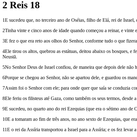
2 Reis 18
1E sucedeu que, no terceiro ano de Oséias, filho de Elá, rei de Israel,
2Tinha vinte e cinco anos de idade quando começou a reinar, e vinte 
3E fez o que era reto aos olhos do Senhor, conforme tudo o que fizera
4Ele tirou os altos, quebrou as estátuas, deitou abaixo os bosques, e
Neustã.
5No Senhor Deus de Israel confiou, de maneira que depois dele não ho
6Porque se chegou ao Senhor, não se apartou dele, e guardou os man
7Assim foi o Senhor com ele; para onde quer que saía se conduzia com 
8Ele feriu os filisteus até Gaza, como também os seus termos, desde a t
9E sucedeu, no quarto ano do rei Ezequias (que era o sétimo ano de Oséi
10E a tomaram ao fim de três anos, no ano sexto de Ezequias, que era
11E o rei da Assíria transportou a Israel para a Assíria; e os fez leva