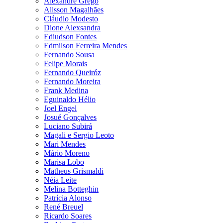
Alexandre Grego
Alisson Magalhães
Cláudio Modesto
Dione Alexsandra
Ediudson Fontes
Edmilson Ferreira Mendes
Fernando Sousa
Felipe Morais
Fernando Queiróz
Fernando Moreira
Frank Medina
Eguinaldo Hélio
Joel Engel
Josué Gonçalves
Luciano Subirá
Magali e Sergio Leoto
Mari Mendes
Mário Moreno
Marisa Lobo
Matheus Grismaldi
Néia Leite
Melina Botteghin
Patrícia Alonso
René Breuel
Ricardo Soares