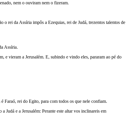
rdenado, nem o ouviram nem o fizeram.
o o rei da Assíria impôs a Ezequias, rei de Judá, trezentos talentos de
a Assíria.
am, e vieram a Jerusalém. E, subindo e vindo eles, pararam ao pé do
m é Faraó, rei do Egito, para com todos os que nele confiam.
a Judá e a Jerusalém: Perante este altar vos inclinareis em