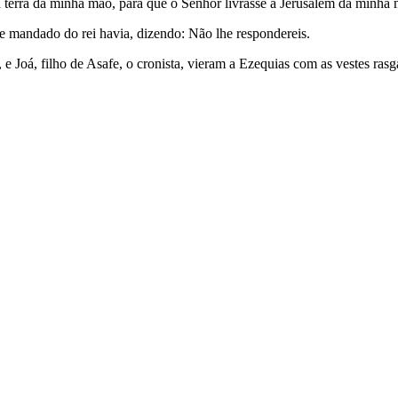
ua terra da minha mão, para que o Senhor livrasse a Jerusalém da minha
e mandado do rei havia, dizendo: Não lhe respondereis.
e Joá, filho de Asafe, o cronista, vieram a Ezequias com as vestes rasg