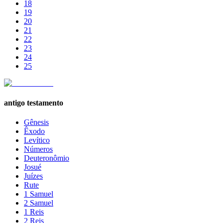
18
19
20
21
22
23
24
25
antigo testamento
Gênesis
Êxodo
Levítico
Números
Deuteronômio
Josué
Juízes
Rute
1 Samuel
2 Samuel
1 Reis
2 Reis