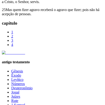
a Cristo, o Senhor, servis.
25Mas quem fizer agravo receberá o agravo que fizer; pois não há
acepção de pessoas.
capítulo
1
2
3
4
antigo testamento
Gênesis
Êxodo
Levítico
Números
Deuteronômio
Josué
Juízes
Rute
1 Samuel