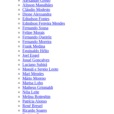
Alexandre Grego
Alisson Magalhães
Cláudio Modesto
Dione Alexsandra
Ediudson Fontes
Edmilson Ferreira Mendes
Fernando Sousa
Felipe Morais
Fernando Queiróz
Fernando Moreira
Frank Medina
Eguinaldo Hélio
Joel Engel
Josué Gonçalves
Luciano Subirá
Magali e Sergio Leoto
Mari Mendes
Mário Moreno
Marisa Lobo
Matheus Grismaldi
Néia Leite
Melina Botteghin
Patrícia Alonso
René Breuel
Ricardo Soares