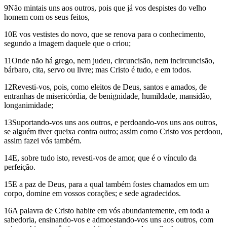
9Não mintais uns aos outros, pois que já vos despistes do velho
homem com os seus feitos,
10E vos vestistes do novo, que se renova para o conhecimento,
segundo a imagem daquele que o criou;
11Onde não há grego, nem judeu, circuncisão, nem incircuncisão,
bárbaro, cita, servo ou livre; mas Cristo é tudo, e em todos.
12Revesti-vos, pois, como eleitos de Deus, santos e amados, de
entranhas de misericórdia, de benignidade, humildade, mansidão,
longanimidade;
13Suportando-vos uns aos outros, e perdoando-vos uns aos outros,
se alguém tiver queixa contra outro; assim como Cristo vos perdoou,
assim fazei vós também.
14E, sobre tudo isto, revesti-vos de amor, que é o vínculo da
perfeição.
15E a paz de Deus, para a qual também fostes chamados em um
corpo, domine em vossos corações; e sede agradecidos.
16A palavra de Cristo habite em vós abundantemente, em toda a
sabedoria, ensinando-vos e admoestando-vos uns aos outros, com