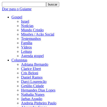
buscar
Doe para o Guiame
Gospel
Israel
Notícias
Mundo Cristão
Missões / Ação Social
Testemunhos
Família
Vídeos
Leitura
Agenda gospel
Colunistas
Adriana Bernardo
Clarice Ebert
Cris Beloni
Daniel Ramos
Darci Lourenção
Getúlio Cidade
Hernandes Dias Lopes
Nathalia Nunes
Jarbas Aragão
Andreia Pinheiro Paulo