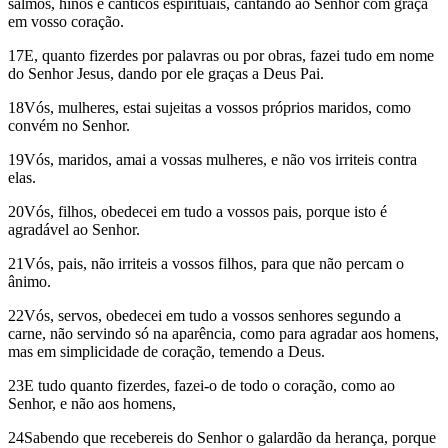
salmos, hinos e cânticos espirituais, cantando ao Senhor com graça
em vosso coração.
17E, quanto fizerdes por palavras ou por obras, fazei tudo em nome
do Senhor Jesus, dando por ele graças a Deus Pai.
18Vós, mulheres, estai sujeitas a vossos próprios maridos, como
convém no Senhor.
19Vós, maridos, amai a vossas mulheres, e não vos irriteis contra
elas.
20Vós, filhos, obedecei em tudo a vossos pais, porque isto é
agradável ao Senhor.
21Vós, pais, não irriteis a vossos filhos, para que não percam o
ânimo.
22Vós, servos, obedecei em tudo a vossos senhores segundo a
carne, não servindo só na aparência, como para agradar aos homens,
mas em simplicidade de coração, temendo a Deus.
23E tudo quanto fizerdes, fazei-o de todo o coração, como ao
Senhor, e não aos homens,
24Sabendo que recebereis do Senhor o galardão da herança, porque