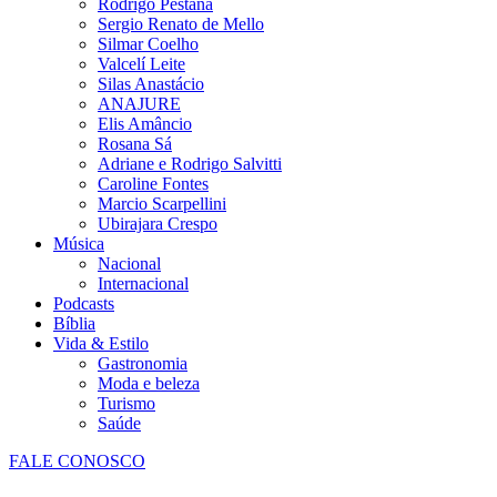
Rodrigo Pestana
Sergio Renato de Mello
Silmar Coelho
Valcelí Leite
Silas Anastácio
ANAJURE
Elis Amâncio
Rosana Sá
Adriane e Rodrigo Salvitti
Caroline Fontes
Marcio Scarpellini
Ubirajara Crespo
Música
Nacional
Internacional
Podcasts
Bíblia
Vida & Estilo
Gastronomia
Moda e beleza
Turismo
Saúde
FALE CONOSCO