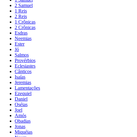
2 Samuel
1 Reis
2 Reis
1 Crônicas
2 Crônicas
Esdras
Neemias
Ester
Jó
Salmos
Provérbios
Eclesiastes
Cânticos
Isaías
Jeremias
Lamentações
Ezequiel
Daniel
Oséias
Joel
Amós
Obadias
Jonas
Miquéias