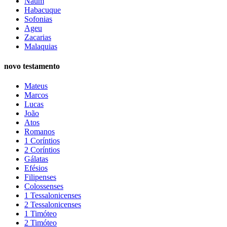
Naum
Habacuque
Sofonias
Ageu
Zacarias
Malaquias
novo testamento
Mateus
Marcos
Lucas
João
Atos
Romanos
1 Coríntios
2 Coríntios
Gálatas
Efésios
Filipenses
Colossenses
1 Tessalonicenses
2 Tessalonicenses
1 Timóteo
2 Timóteo