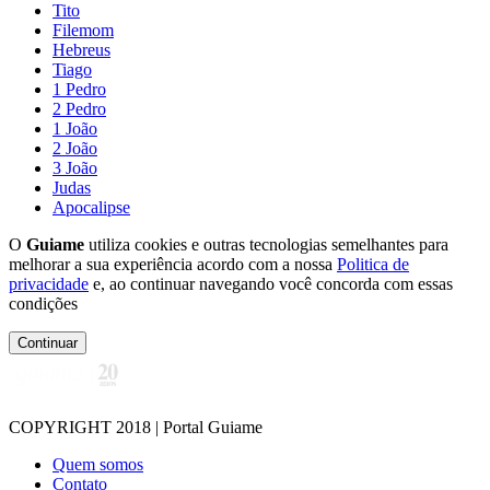
Tito
Filemom
Hebreus
Tiago
1 Pedro
2 Pedro
1 João
2 João
3 João
Judas
Apocalipse
O
Guiame
utiliza cookies e outras tecnologias semelhantes para
melhorar a sua experiência acordo com a nossa
Politica de
privacidade
e, ao continuar navegando você concorda com essas
condições
Continuar
COPYRIGHT 2018 | Portal Guiame
Quem somos
Contato