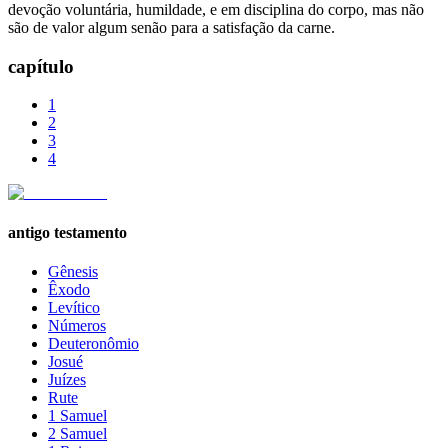
devoção voluntária, humildade, e em disciplina do corpo, mas não
são de valor algum senão para a satisfação da carne.
capítulo
1
2
3
4
antigo testamento
Gênesis
Êxodo
Levítico
Números
Deuteronômio
Josué
Juízes
Rute
1 Samuel
2 Samuel