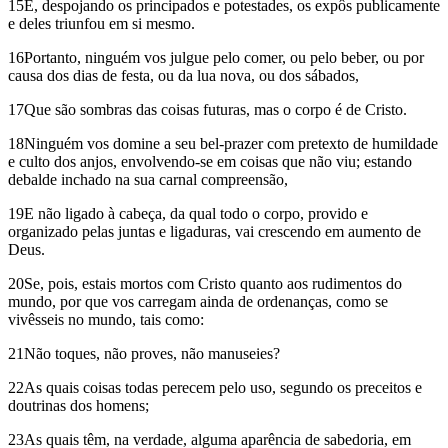
15E, despojando os principados e potestades, os expôs publicamente
e deles triunfou em si mesmo.
16Portanto, ninguém vos julgue pelo comer, ou pelo beber, ou por
causa dos dias de festa, ou da lua nova, ou dos sábados,
17Que são sombras das coisas futuras, mas o corpo é de Cristo.
18Ninguém vos domine a seu bel-prazer com pretexto de humildade
e culto dos anjos, envolvendo-se em coisas que não viu; estando
debalde inchado na sua carnal compreensão,
19E não ligado à cabeça, da qual todo o corpo, provido e
organizado pelas juntas e ligaduras, vai crescendo em aumento de
Deus.
20Se, pois, estais mortos com Cristo quanto aos rudimentos do
mundo, por que vos carregam ainda de ordenanças, como se
vivêsseis no mundo, tais como:
21Não toques, não proves, não manuseies?
22As quais coisas todas perecem pelo uso, segundo os preceitos e
doutrinas dos homens;
23As quais têm, na verdade, alguma aparência de sabedoria, em