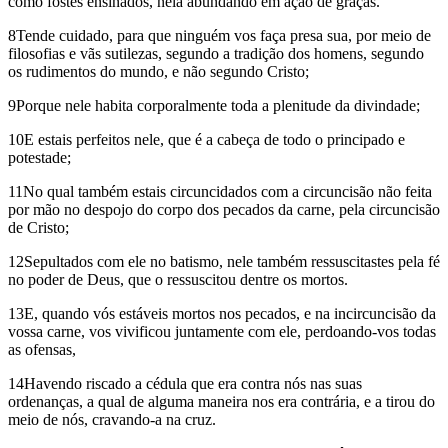
como fostes ensinados, nela abundando em ação de graças.
8Tende cuidado, para que ninguém vos faça presa sua, por meio de
filosofias e vãs sutilezas, segundo a tradição dos homens, segundo
os rudimentos do mundo, e não segundo Cristo;
9Porque nele habita corporalmente toda a plenitude da divindade;
10E estais perfeitos nele, que é a cabeça de todo o principado e
potestade;
11No qual também estais circuncidados com a circuncisão não feita
por mão no despojo do corpo dos pecados da carne, pela circuncisão
de Cristo;
12Sepultados com ele no batismo, nele também ressuscitastes pela fé
no poder de Deus, que o ressuscitou dentre os mortos.
13E, quando vós estáveis mortos nos pecados, e na incircuncisão da
vossa carne, vos vivificou juntamente com ele, perdoando-vos todas
as ofensas,
14Havendo riscado a cédula que era contra nós nas suas
ordenanças, a qual de alguma maneira nos era contrária, e a tirou do
meio de nós, cravando-a na cruz.