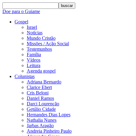
buscar
Doe para o Guiame
Gospel
Israel
Notícias
Mundo Cristão
Missões / Ação Social
Testemunhos
Família
Vídeos
Leitura
Agenda gospel
Colunistas
Adriana Bernardo
Clarice Ebert
Cris Beloni
Daniel Ramos
Darci Lourenção
Getúlio Cidade
Hernandes Dias Lopes
Nathalia Nunes
Jarbas Aragão
Andreia Pinheiro Paulo