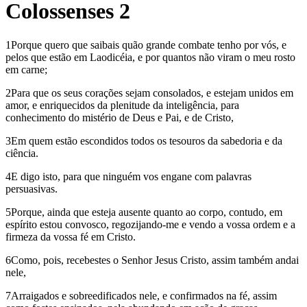
Colossenses 2
1Porque quero que saibais quão grande combate tenho por vós, e
pelos que estão em Laodicéia, e por quantos não viram o meu rosto
em carne;
2Para que os seus corações sejam consolados, e estejam unidos em
amor, e enriquecidos da plenitude da inteligência, para
conhecimento do mistério de Deus e Pai, e de Cristo,
3Em quem estão escondidos todos os tesouros da sabedoria e da
ciência.
4E digo isto, para que ninguém vos engane com palavras
persuasivas.
5Porque, ainda que esteja ausente quanto ao corpo, contudo, em
espírito estou convosco, regozijando-me e vendo a vossa ordem e a
firmeza da vossa fé em Cristo.
6Como, pois, recebestes o Senhor Jesus Cristo, assim também andai
nele,
7Arraigados e sobreedificados nele, e confirmados na fé, assim