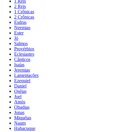
1 Reis
2 Reis
1 Crônicas
2 Crônicas
Esdras
Neemias
Ester
Jó
Salmos
Provérbios
Eclesiastes
Cânticos
Isaías
Jeremias
Lamentações
Ezequiel
Daniel
Oséias
Joel
Amós
Obadias
Jonas
Miquéias
Naum
Habacuque