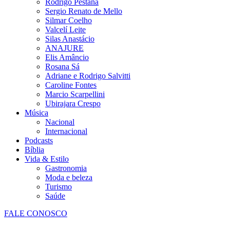
Rodrigo Pestana
Sergio Renato de Mello
Silmar Coelho
Valcelí Leite
Silas Anastácio
ANAJURE
Elis Amâncio
Rosana Sá
Adriane e Rodrigo Salvitti
Caroline Fontes
Marcio Scarpellini
Ubirajara Crespo
Música
Nacional
Internacional
Podcasts
Bíblia
Vida & Estilo
Gastronomia
Moda e beleza
Turismo
Saúde
FALE CONOSCO