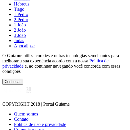
Hebreus
Tiago
1 Pedro
2 Pedro
1 João
2 João
3 João
Judas
Apocalipse
O
Guiame
utiliza cookies e outras tecnologias semelhantes para
melhorar a sua experiência acordo com a nossa
Politica de
privacidade
e, ao continuar navegando você concorda com essas
condições
Continuar
COPYRIGHT 2018 | Portal Guiame
Quem somos
Contato
Política de uso e privacidade
Comunicar error