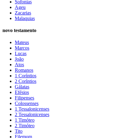
Sofonias
Ageu
Zacarias
Malaquias
novo testamento
Mateus
Marcos
Lucas
João
Atos
Romanos
1 Coríntios
2 Coríntios
Gálatas
Efésios
Filipenses
Colossenses
1 Tessalonicenses
2 Tessalonicenses
1 Timóteo
2 Timóteo
Tito
Filemom