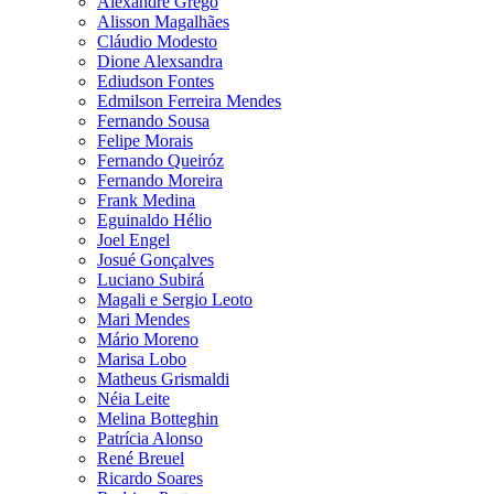
Alexandre Grego
Alisson Magalhães
Cláudio Modesto
Dione Alexsandra
Ediudson Fontes
Edmilson Ferreira Mendes
Fernando Sousa
Felipe Morais
Fernando Queiróz
Fernando Moreira
Frank Medina
Eguinaldo Hélio
Joel Engel
Josué Gonçalves
Luciano Subirá
Magali e Sergio Leoto
Mari Mendes
Mário Moreno
Marisa Lobo
Matheus Grismaldi
Néia Leite
Melina Botteghin
Patrícia Alonso
René Breuel
Ricardo Soares