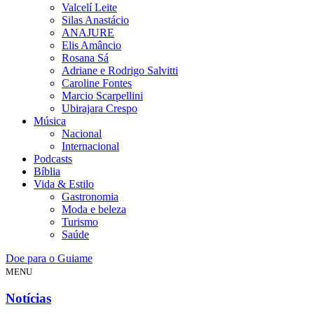
Valcelí Leite
Silas Anastácio
ANAJURE
Elis Amâncio
Rosana Sá
Adriane e Rodrigo Salvitti
Caroline Fontes
Marcio Scarpellini
Ubirajara Crespo
Música
Nacional
Internacional
Podcasts
Bíblia
Vida & Estilo
Gastronomia
Moda e beleza
Turismo
Saúde
Doe para o Guiame
MENU
Notícias