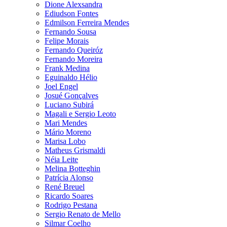
Dione Alexsandra
Ediudson Fontes
Edmilson Ferreira Mendes
Fernando Sousa
Felipe Morais
Fernando Queiróz
Fernando Moreira
Frank Medina
Eguinaldo Hélio
Joel Engel
Josué Gonçalves
Luciano Subirá
Magali e Sergio Leoto
Mari Mendes
Mário Moreno
Marisa Lobo
Matheus Grismaldi
Néia Leite
Melina Botteghin
Patrícia Alonso
René Breuel
Ricardo Soares
Rodrigo Pestana
Sergio Renato de Mello
Silmar Coelho