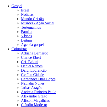
Gospel
Israel
Notícias
Mundo Cristão
Missões / Ação Social
Testemunhos
Família
Vídeos
Leitura
Agenda gospel
Colunistas
Adriana Bernardo
Clarice Ebert
Cris Beloni
Daniel Ramos
Darci Lourenção
Getúlio Cidade
Hernandes Dias Lopes
Nathalia Nunes
Jarbas Aragão
Andreia Pinheiro Paulo
Alexandre Grego
Alisson Magalhães
Cláudio Modesto