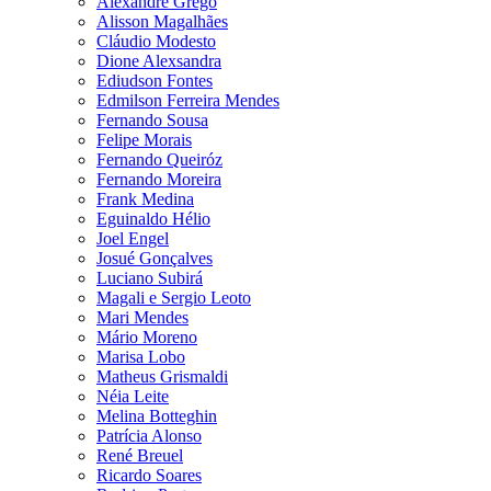
Alexandre Grego
Alisson Magalhães
Cláudio Modesto
Dione Alexsandra
Ediudson Fontes
Edmilson Ferreira Mendes
Fernando Sousa
Felipe Morais
Fernando Queiróz
Fernando Moreira
Frank Medina
Eguinaldo Hélio
Joel Engel
Josué Gonçalves
Luciano Subirá
Magali e Sergio Leoto
Mari Mendes
Mário Moreno
Marisa Lobo
Matheus Grismaldi
Néia Leite
Melina Botteghin
Patrícia Alonso
René Breuel
Ricardo Soares