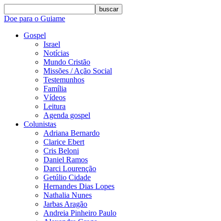
buscar
Doe para o Guiame
Gospel
Israel
Notícias
Mundo Cristão
Missões / Ação Social
Testemunhos
Família
Vídeos
Leitura
Agenda gospel
Colunistas
Adriana Bernardo
Clarice Ebert
Cris Beloni
Daniel Ramos
Darci Lourenção
Getúlio Cidade
Hernandes Dias Lopes
Nathalia Nunes
Jarbas Aragão
Andreia Pinheiro Paulo