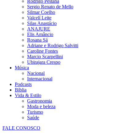
Rodrigo Pestana
Sergio Renato de Mello
Silmar Coelho
Valcelí Leite
Silas Anastácio
ANAJURE
Elis Amâncio
Rosana Sá
Adriane e Rodrigo Salvitti
Caroline Fontes
Marcio Scarpellini
Ubirajara Crespo
Música
Nacional
Internacional
Podcasts
Bíblia
Vida & Estilo
Gastronomia
Moda e beleza
Turismo
Saúde
FALE CONOSCO