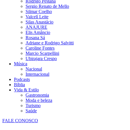
Rodrigo Pestana
Sergio Renato de Mello
Silmar Coelho
Valcelí Leite
Silas Anastácio
ANAJURE
Elis Amâncio
Rosana Sá
Adriane e Rodrigo Salvitti
Caroline Fontes
Marcio Scarpellini
Ubirajara Crespo
Música
Nacional
Internacional
Podcasts
Bíblia
Vida & Estilo
Gastronomia
Moda e beleza
Turismo
Saúde
FALE CONOSCO