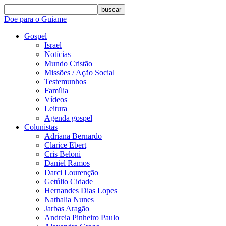
buscar
Doe para o Guiame
Gospel
Israel
Notícias
Mundo Cristão
Missões / Ação Social
Testemunhos
Família
Vídeos
Leitura
Agenda gospel
Colunistas
Adriana Bernardo
Clarice Ebert
Cris Beloni
Daniel Ramos
Darci Lourenção
Getúlio Cidade
Hernandes Dias Lopes
Nathalia Nunes
Jarbas Aragão
Andreia Pinheiro Paulo