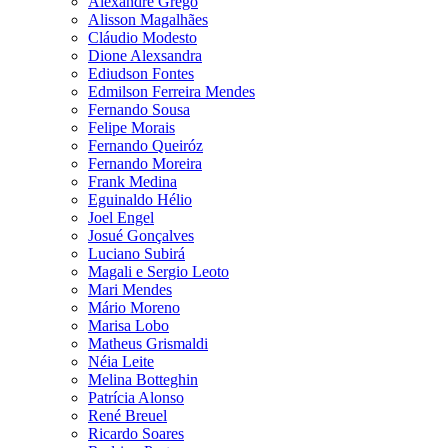
Alexandre Grego
Alisson Magalhães
Cláudio Modesto
Dione Alexsandra
Ediudson Fontes
Edmilson Ferreira Mendes
Fernando Sousa
Felipe Morais
Fernando Queiróz
Fernando Moreira
Frank Medina
Eguinaldo Hélio
Joel Engel
Josué Gonçalves
Luciano Subirá
Magali e Sergio Leoto
Mari Mendes
Mário Moreno
Marisa Lobo
Matheus Grismaldi
Néia Leite
Melina Botteghin
Patrícia Alonso
René Breuel
Ricardo Soares