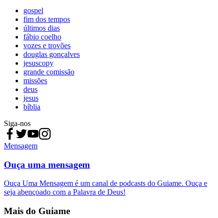
gospel
fim dos tempos
últimos dias
fábio coelho
vozes e trovões
douglas gonçalves
jesuscopy
grande comissão
missões
deus
jesus
bíblia
Siga-nos
Mensagem
Ouça uma mensagem
Ouça Uma Mensagem é um canal de podcasts do Guiame. Ouça e
seja abençoado com a Palavra de Deus!
Mais do Guiame