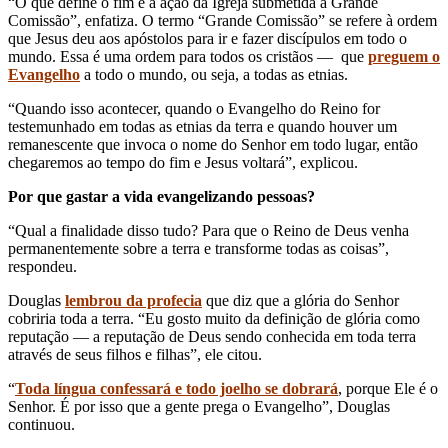
“O que define o fim é a ação da Igreja submetida à Grande
Comissão”, enfatiza. O termo “Grande Comissão” se refere à ordem
que Jesus deu aos apóstolos para ir e fazer discípulos em todo o
mundo. Essa é uma ordem para todos os cristãos — que
preguem o
Evangelho
a todo o mundo, ou seja, a todas as etnias.
“Quando isso acontecer, quando o Evangelho do Reino for
testemunhado em todas as etnias da terra e quando houver um
remanescente que invoca o nome do Senhor em todo lugar, então
chegaremos ao tempo do fim e Jesus voltará”, explicou.
Por que gastar a vida evangelizando pessoas?
“Qual a finalidade disso tudo? Para que o Reino de Deus venha
permanentemente sobre a terra e transforme todas as coisas”,
respondeu.
Douglas
lembrou da profecia
que diz que a glória do Senhor
cobriria toda a terra. “Eu gosto muito da definição de glória como
reputação — a reputação de Deus sendo conhecida em toda terra
através de seus filhos e filhas”, ele citou.
“
Toda língua confessará e todo joelho se dobrará
, porque Ele é o
Senhor. É por isso que a gente prega o Evangelho”, Douglas
continuou.