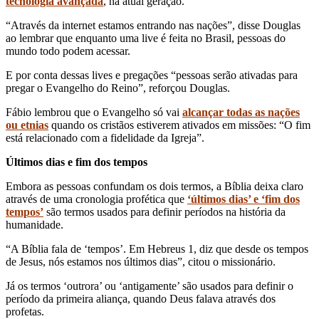
tecnologia avançada
, na atual geração.
“Através da internet estamos entrando nas nações”, disse Douglas
ao lembrar que enquanto uma live é feita no Brasil, pessoas do
mundo todo podem acessar.
E por conta dessas lives e pregações “pessoas serão ativadas para
pregar o Evangelho do Reino”, reforçou Douglas.
Fábio lembrou que o Evangelho só vai
alcançar todas as nações
ou etnias
quando os cristãos estiverem ativados em missões: “O fim
está relacionado com a fidelidade da Igreja”.
Últimos dias e fim dos tempos
Embora as pessoas confundam os dois termos, a Bíblia deixa claro
através de uma cronologia profética que
‘últimos dias’ e ‘fim dos
tempos’
são termos usados para definir períodos na história da
humanidade.
“A Bíblia fala de ‘tempos’. Em Hebreus 1, diz que desde os tempos
de Jesus, nós estamos nos últimos dias”, citou o missionário.
Já os termos ‘outrora’ ou ‘antigamente’ são usados para definir o
período da primeira aliança, quando Deus falava através dos
profetas.