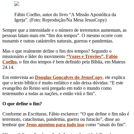
Fábio Coelho, autor do livro “A Missão Apostólica da
Igreja”. (Foto: Reprodução/Na Mesa JesusCopy)
Sempre que a intensidade e o número de terremotos aumentam, as
pessoas falam mais em “fim dos tempos”. O mesmo ocorre com
tsunamis e outras catástrofes naturais, guerras e pandemias.
Mas o que realmente define o fim dos tempos? Segundo o
missionário e líder do movimento
“Vozes e Trovões”, Fábio
Coelho
, o fim dos tempos é bem definido pela Bíblia, em Mateus
24.14.
Em entrevista ao
Douglas Gonçalves do JesusCopy
, ele explica
que o texto bíblico é muito enfático e não deixa dúvidas: “E este
evangelho do Reino será pregado em todo o mundo como
testemunho a todas as nações, e então virá o fim”.
O que define o fim?
Conforme as Escrituras, Fábio esclarece: “O que define o fim não é
terremoto, cataclismas, pandemia, guerra ou furacão”, disse ao
lembrar que
Jesus apontou para tudo isso
como “sinais do fim”.