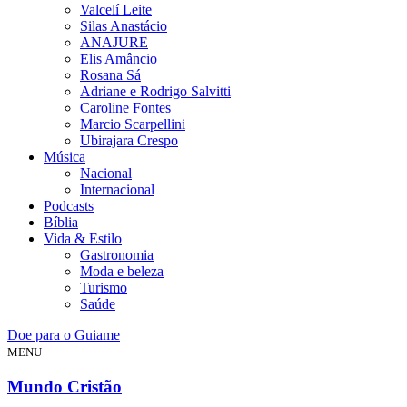
Valcelí Leite
Silas Anastácio
ANAJURE
Elis Amâncio
Rosana Sá
Adriane e Rodrigo Salvitti
Caroline Fontes
Marcio Scarpellini
Ubirajara Crespo
Música
Nacional
Internacional
Podcasts
Bíblia
Vida & Estilo
Gastronomia
Moda e beleza
Turismo
Saúde
Doe para o Guiame
MENU
Mundo Cristão