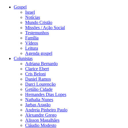
Gospel
Israel
Notícias
Mundo Cristão
Missões / Ação Social
Testemunhos
Família
Vídeos
Leitura
Agenda gospel
Colunistas
Adriana Bernardo
Clarice Ebert
Cris Beloni
Daniel Ramos
Darci Lourenção
Getúlio Cidade
Hernandes Dias Lopes
Nathalia Nunes
Jarbas Aragão
Andreia Pinheiro Paulo
Alexandre Grego
Alisson Magalhães
Cláudio Modesto