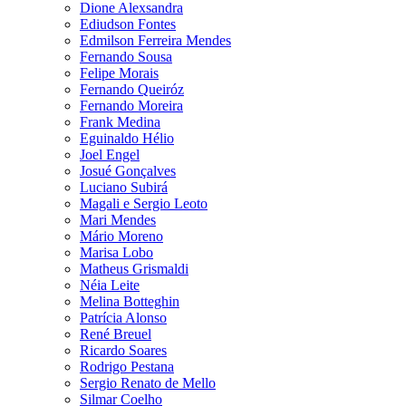
Dione Alexsandra
Ediudson Fontes
Edmilson Ferreira Mendes
Fernando Sousa
Felipe Morais
Fernando Queiróz
Fernando Moreira
Frank Medina
Eguinaldo Hélio
Joel Engel
Josué Gonçalves
Luciano Subirá
Magali e Sergio Leoto
Mari Mendes
Mário Moreno
Marisa Lobo
Matheus Grismaldi
Néia Leite
Melina Botteghin
Patrícia Alonso
René Breuel
Ricardo Soares
Rodrigo Pestana
Sergio Renato de Mello
Silmar Coelho