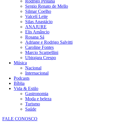
Rodrigo Pestana
Sergio Renato de Mello
Silmar Coelho
Valcelí Leite
Silas Anastácio
ANAJURE
Elis Amâncio
Rosana Sá
Adriane e Rodrigo Salvitti
Caroline Fontes
Marcio Scarpellini
Ubirajara Crespo
Música
Nacional
Internacional
Podcasts
Bíblia
Vida & Estilo
Gastronomia
Moda e beleza
Turismo
Saúde
FALE CONOSCO