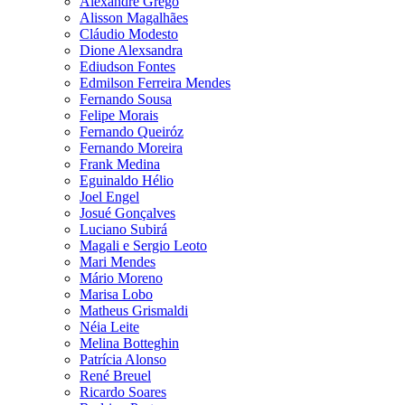
Alexandre Grego
Alisson Magalhães
Cláudio Modesto
Dione Alexsandra
Ediudson Fontes
Edmilson Ferreira Mendes
Fernando Sousa
Felipe Morais
Fernando Queiróz
Fernando Moreira
Frank Medina
Eguinaldo Hélio
Joel Engel
Josué Gonçalves
Luciano Subirá
Magali e Sergio Leoto
Mari Mendes
Mário Moreno
Marisa Lobo
Matheus Grismaldi
Néia Leite
Melina Botteghin
Patrícia Alonso
René Breuel
Ricardo Soares