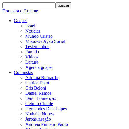
buscar
Doe para o Guiame
Gospel
Israel
Notícias
Mundo Cristão
Missões / Ação Social
Testemunhos
Família
Vídeos
Leitura
Agenda gospel
Colunistas
Adriana Bernardo
Clarice Ebert
Cris Beloni
Daniel Ramos
Darci Lourenção
Getúlio Cidade
Hernandes Dias Lopes
Nathalia Nunes
Jarbas Aragão
Andreia Pinheiro Paulo