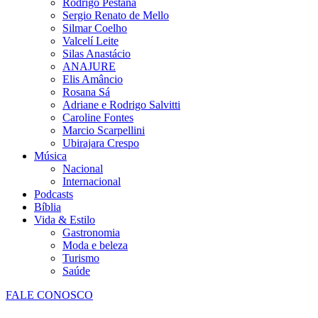
Rodrigo Pestana
Sergio Renato de Mello
Silmar Coelho
Valcelí Leite
Silas Anastácio
ANAJURE
Elis Amâncio
Rosana Sá
Adriane e Rodrigo Salvitti
Caroline Fontes
Marcio Scarpellini
Ubirajara Crespo
Música
Nacional
Internacional
Podcasts
Bíblia
Vida & Estilo
Gastronomia
Moda e beleza
Turismo
Saúde
FALE CONOSCO