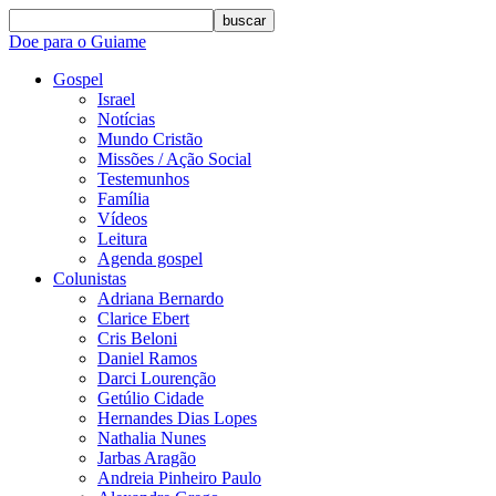
buscar
Doe para o Guiame
Gospel
Israel
Notícias
Mundo Cristão
Missões / Ação Social
Testemunhos
Família
Vídeos
Leitura
Agenda gospel
Colunistas
Adriana Bernardo
Clarice Ebert
Cris Beloni
Daniel Ramos
Darci Lourenção
Getúlio Cidade
Hernandes Dias Lopes
Nathalia Nunes
Jarbas Aragão
Andreia Pinheiro Paulo