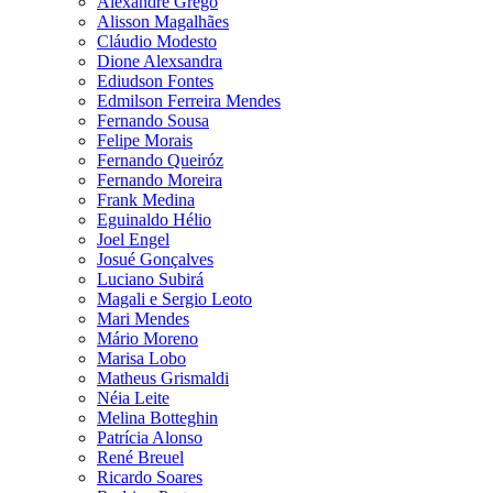
Alexandre Grego
Alisson Magalhães
Cláudio Modesto
Dione Alexsandra
Ediudson Fontes
Edmilson Ferreira Mendes
Fernando Sousa
Felipe Morais
Fernando Queiróz
Fernando Moreira
Frank Medina
Eguinaldo Hélio
Joel Engel
Josué Gonçalves
Luciano Subirá
Magali e Sergio Leoto
Mari Mendes
Mário Moreno
Marisa Lobo
Matheus Grismaldi
Néia Leite
Melina Botteghin
Patrícia Alonso
René Breuel
Ricardo Soares