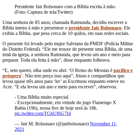
Presidente Jair Bolsonaro com a Bíblia escrita à mão.
(Foto: Captura de tela/Twitter)
Uma senhora de 85 anos, chamada Raimunda, decidiu escrever a
Bíblia inteira à mão e presentear o
presidente Jair Bolsonaro
. Ele
exibiu a Bíblia, que pesa cerca de 10 quilos, em suas redes sociais.
O presente foi levado pelo major Salviano da PMDF (Polícia Militar
do Distrito Federal). “Ele me trouxe de presente uma Bíblia, de uma
irmã da igreja, a senhora Raimunda, que levou um ano e meio para
preparar. Toda ela feita à mão”, disse enquanto folheava.
“E, sem querer, olha onde eu abri: ‘O Reino do Messias é
pacífico e
próspero
’. Não tem preço isso aqui”, frisou e compartilhou que
levou quase três anos para ‘ler’ as Escrituras enquanto esteve no
Acre. “E ela levou um ano e meio para escrever”, observou.
- Uma Bíblia muito especial.
- Excepcionalmente, em virtude do jogo Flamengo X
Bahia (19h), nossa live de hoje será às 18h.
pic.twitter.com/TGhUf6G7I4
— Jair M. Bolsonaro (@jairbolsonaro)
November 11,
2021