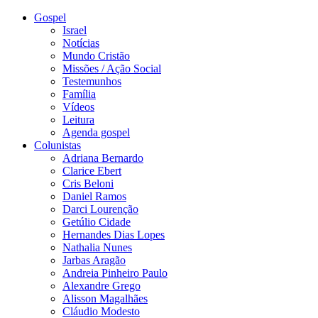
Gospel
Israel
Notícias
Mundo Cristão
Missões / Ação Social
Testemunhos
Família
Vídeos
Leitura
Agenda gospel
Colunistas
Adriana Bernardo
Clarice Ebert
Cris Beloni
Daniel Ramos
Darci Lourenção
Getúlio Cidade
Hernandes Dias Lopes
Nathalia Nunes
Jarbas Aragão
Andreia Pinheiro Paulo
Alexandre Grego
Alisson Magalhães
Cláudio Modesto