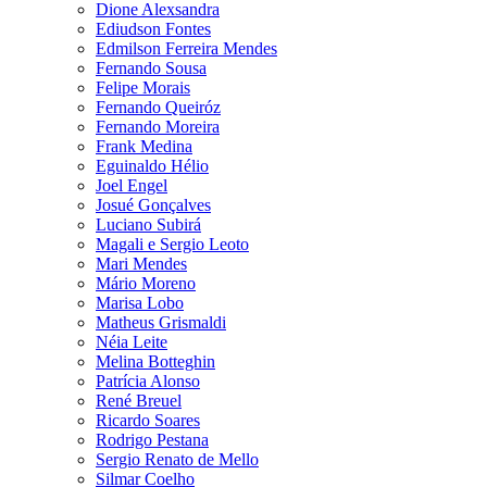
Dione Alexsandra
Ediudson Fontes
Edmilson Ferreira Mendes
Fernando Sousa
Felipe Morais
Fernando Queiróz
Fernando Moreira
Frank Medina
Eguinaldo Hélio
Joel Engel
Josué Gonçalves
Luciano Subirá
Magali e Sergio Leoto
Mari Mendes
Mário Moreno
Marisa Lobo
Matheus Grismaldi
Néia Leite
Melina Botteghin
Patrícia Alonso
René Breuel
Ricardo Soares
Rodrigo Pestana
Sergio Renato de Mello
Silmar Coelho