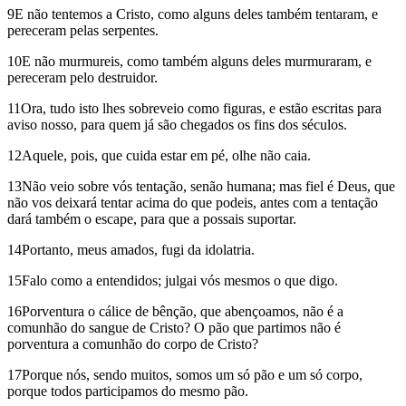
9E não tentemos a Cristo, como alguns deles também tentaram, e
pereceram pelas serpentes.
10E não murmureis, como também alguns deles murmuraram, e
pereceram pelo destruidor.
11Ora, tudo isto lhes sobreveio como figuras, e estão escritas para
aviso nosso, para quem já são chegados os fins dos séculos.
12Aquele, pois, que cuida estar em pé, olhe não caia.
13Não veio sobre vós tentação, senão humana; mas fiel é Deus, que
não vos deixará tentar acima do que podeis, antes com a tentação
dará também o escape, para que a possais suportar.
14Portanto, meus amados, fugi da idolatria.
15Falo como a entendidos; julgai vós mesmos o que digo.
16Porventura o cálice de bênção, que abençoamos, não é a
comunhão do sangue de Cristo? O pão que partimos não é
porventura a comunhão do corpo de Cristo?
17Porque nós, sendo muitos, somos um só pão e um só corpo,
porque todos participamos do mesmo pão.