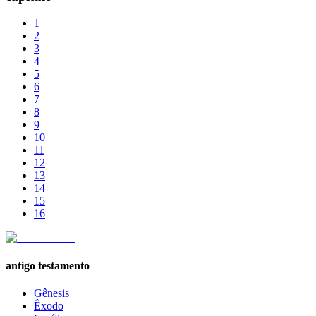
1
2
3
4
5
6
7
8
9
10
11
12
13
14
15
16
antigo testamento
Gênesis
Êxodo