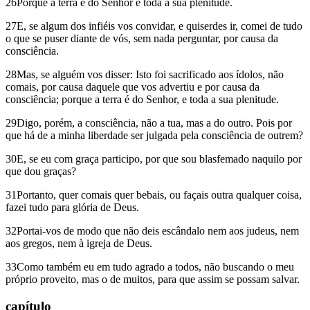
26Porque a terra é do Senhor e toda a sua plenitude.
27E, se algum dos infiéis vos convidar, e quiserdes ir, comei de tudo
o que se puser diante de vós, sem nada perguntar, por causa da
consciência.
28Mas, se alguém vos disser: Isto foi sacrificado aos ídolos, não
comais, por causa daquele que vos advertiu e por causa da
consciência; porque a terra é do Senhor, e toda a sua plenitude.
29Digo, porém, a consciência, não a tua, mas a do outro. Pois por
que há de a minha liberdade ser julgada pela consciência de outrem?
30E, se eu com graça participo, por que sou blasfemado naquilo por
que dou graças?
31Portanto, quer comais quer bebais, ou façais outra qualquer coisa,
fazei tudo para glória de Deus.
32Portai-vos de modo que não deis escândalo nem aos judeus, nem
aos gregos, nem à igreja de Deus.
33Como também eu em tudo agrado a todos, não buscando o meu
próprio proveito, mas o de muitos, para que assim se possam salvar.
capítulo