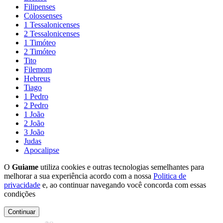
Filipenses
Colossenses
1 Tessalonicenses
2 Tessalonicenses
1 Timóteo
2 Timóteo
Tito
Filemom
Hebreus
Tiago
1 Pedro
2 Pedro
1 João
2 João
3 João
Judas
Apocalipse
O
Guiame
utiliza cookies e outras tecnologias semelhantes para
melhorar a sua experiência acordo com a nossa
Politica de
privacidade
e, ao continuar navegando você concorda com essas
condições
Continuar