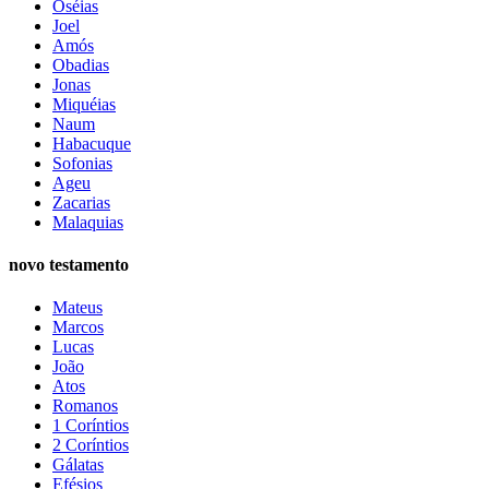
Oséias
Joel
Amós
Obadias
Jonas
Miquéias
Naum
Habacuque
Sofonias
Ageu
Zacarias
Malaquias
novo testamento
Mateus
Marcos
Lucas
João
Atos
Romanos
1 Coríntios
2 Coríntios
Gálatas
Efésios