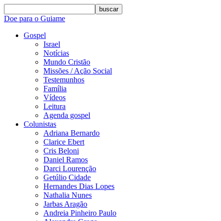
buscar
Doe para o Guiame
Gospel
Israel
Notícias
Mundo Cristão
Missões / Ação Social
Testemunhos
Família
Vídeos
Leitura
Agenda gospel
Colunistas
Adriana Bernardo
Clarice Ebert
Cris Beloni
Daniel Ramos
Darci Lourenção
Getúlio Cidade
Hernandes Dias Lopes
Nathalia Nunes
Jarbas Aragão
Andreia Pinheiro Paulo