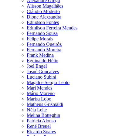
Alexandre Grego
Alisson Magalhães
Cláudio Modesto
Dione Alexsandra
Ediudson Fontes
Edmilson Ferreira Mendes
Fernando Sousa
Felipe Morais
Fernando Queiróz
Fernando Moreira
Frank Medina
Eguinaldo Hélio
Joel Engel
Josué Gonçalves
Luciano Subirá
Magali e Sergio Leoto
Mari Mendes
Mário Moreno
Marisa Lobo
Matheus Grismaldi
Néia Leite
Melina Botteghin
Patrícia Alonso
René Breuel
Ricardo Soares