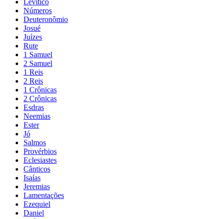
Levítico
Números
Deuteronômio
Josué
Juízes
Rute
1 Samuel
2 Samuel
1 Reis
2 Reis
1 Crônicas
2 Crônicas
Esdras
Neemias
Ester
Jó
Salmos
Provérbios
Eclesiastes
Cânticos
Isaías
Jeremias
Lamentações
Ezequiel
Daniel