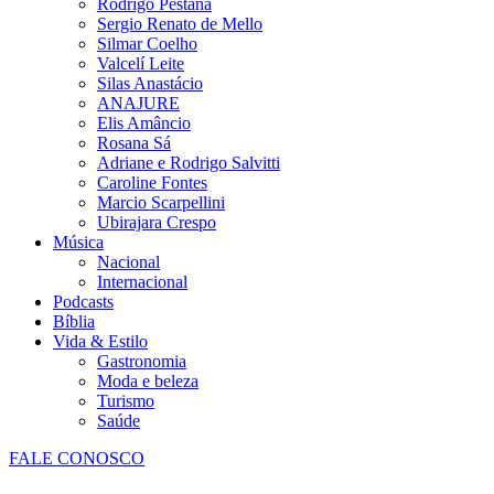
Rodrigo Pestana
Sergio Renato de Mello
Silmar Coelho
Valcelí Leite
Silas Anastácio
ANAJURE
Elis Amâncio
Rosana Sá
Adriane e Rodrigo Salvitti
Caroline Fontes
Marcio Scarpellini
Ubirajara Crespo
Música
Nacional
Internacional
Podcasts
Bíblia
Vida & Estilo
Gastronomia
Moda e beleza
Turismo
Saúde
FALE CONOSCO