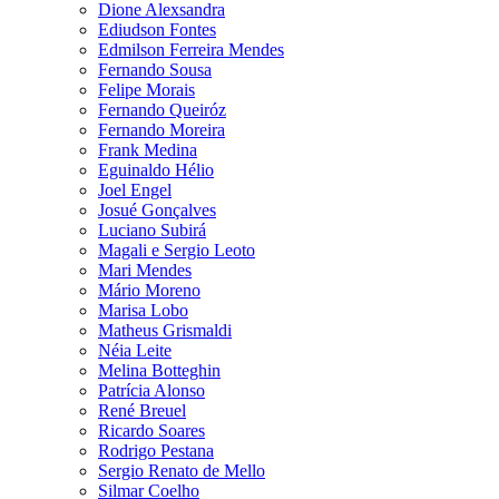
Dione Alexsandra
Ediudson Fontes
Edmilson Ferreira Mendes
Fernando Sousa
Felipe Morais
Fernando Queiróz
Fernando Moreira
Frank Medina
Eguinaldo Hélio
Joel Engel
Josué Gonçalves
Luciano Subirá
Magali e Sergio Leoto
Mari Mendes
Mário Moreno
Marisa Lobo
Matheus Grismaldi
Néia Leite
Melina Botteghin
Patrícia Alonso
René Breuel
Ricardo Soares
Rodrigo Pestana
Sergio Renato de Mello
Silmar Coelho