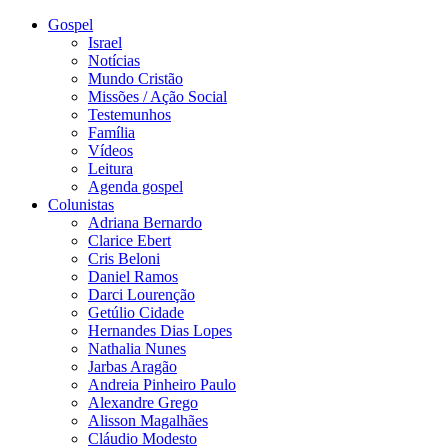
Gospel
Israel
Notícias
Mundo Cristão
Missões / Ação Social
Testemunhos
Família
Vídeos
Leitura
Agenda gospel
Colunistas
Adriana Bernardo
Clarice Ebert
Cris Beloni
Daniel Ramos
Darci Lourenção
Getúlio Cidade
Hernandes Dias Lopes
Nathalia Nunes
Jarbas Aragão
Andreia Pinheiro Paulo
Alexandre Grego
Alisson Magalhães
Cláudio Modesto