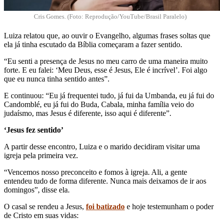
Cris Gomes. (Foto: Reprodução/YouTube/Brasil Paralelo)
Luiza relatou que, ao ouvir o Evangelho, algumas frases soltas que
ela já tinha escutado da Bíblia começaram a fazer sentido.
“Eu senti a presença de Jesus no meu carro de uma maneira muito
forte. E eu falei: ‘Meu Deus, esse é Jesus, Ele é incrível’. Foi algo
que eu nunca tinha sentido antes”.
E continuou: “Eu já frequentei tudo, já fui da Umbanda, eu já fui do
Candomblé, eu já fui do Buda, Cabala, minha família veio do
judaísmo, mas Jesus é diferente, isso aqui é diferente”.
‘Jesus fez sentido’
A partir desse encontro, Luiza e o marido decidiram visitar uma
igreja pela primeira vez.
“Vencemos nosso preconceito e fomos à igreja. Ali, a gente
entendeu tudo de forma diferente. Nunca mais deixamos de ir aos
domingos”, disse ela.
O casal se rendeu a Jesus,
foi batizado
e hoje testemunham o poder
de Cristo em suas vidas: