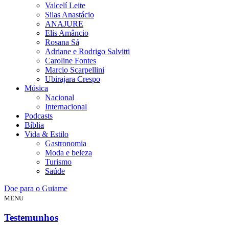
Valcelí Leite
Silas Anastácio
ANAJURE
Elis Amâncio
Rosana Sá
Adriane e Rodrigo Salvitti
Caroline Fontes
Marcio Scarpellini
Ubirajara Crespo
Música
Nacional
Internacional
Podcasts
Bíblia
Vida & Estilo
Gastronomia
Moda e beleza
Turismo
Saúde
Doe para o Guiame
MENU
Testemunhos