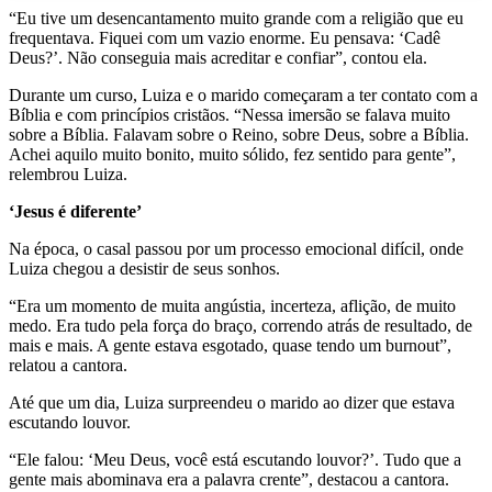
“Eu tive um desencantamento muito grande com a religião que eu
frequentava. Fiquei com um vazio enorme. Eu pensava: ‘Cadê
Deus?’. Não conseguia mais acreditar e confiar”, contou ela.
Durante um curso, Luiza e o marido começaram a ter contato com a
Bíblia e com princípios cristãos. “Nessa imersão se falava muito
sobre a Bíblia. Falavam sobre o Reino, sobre Deus, sobre a Bíblia.
Achei aquilo muito bonito, muito sólido, fez sentido para gente”,
relembrou Luiza.
‘Jesus é diferente’
Na época, o casal passou por um processo emocional difícil, onde
Luiza chegou a desistir de seus sonhos.
“Era um momento de muita angústia, incerteza, aflição, de muito
medo. Era tudo pela força do braço, correndo atrás de resultado, de
mais e mais. A gente estava esgotado, quase tendo um burnout”,
relatou a cantora.
Até que um dia, Luiza surpreendeu o marido ao dizer que estava
escutando louvor.
“Ele falou: ‘Meu Deus, você está escutando louvor?’. Tudo que a
gente mais abominava era a palavra crente”, destacou a cantora.