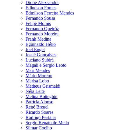
Dione Alexsandra
Ediudson Fontes
Edmilson Ferreira Mendes
Fernando Sousa
Felipe Morais
Fernando Queiróz
Fernando Moreira
Frank Medina
Eguinaldo Hélio
Joel Engel
Josué Gonçalves
Luciano Subirá
Magali e Sergio Leoto
Mari Mendes
Mário Moreno
Marisa Lobo
Matheus Grismaldi
Néia Leite
Melina Botteghin
Patrícia Alonso
René Breuel
Ricardo Soares
Rodrigo Pestana
Sergio Renato de Mello
Silmar Coelho