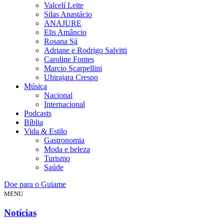
Valcelí Leite
Silas Anastácio
ANAJURE
Elis Amâncio
Rosana Sá
Adriane e Rodrigo Salvitti
Caroline Fontes
Marcio Scarpellini
Ubirajara Crespo
Música
Nacional
Internacional
Podcasts
Bíblia
Vida & Estilo
Gastronomia
Moda e beleza
Turismo
Saúde
Doe para o Guiame
MENU
Notícias