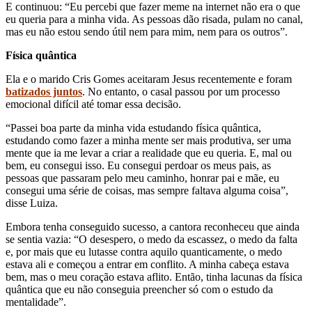
E continuou: “Eu percebi que fazer meme na internet não era o que
eu queria para a minha vida. As pessoas dão risada, pulam no canal,
mas eu não estou sendo útil nem para mim, nem para os outros”.
Física quântica
Ela e o marido Cris Gomes aceitaram Jesus recentemente e foram
batizados juntos
. No entanto, o casal passou por um processo
emocional difícil até tomar essa decisão.
“Passei boa parte da minha vida estudando física quântica,
estudando como fazer a minha mente ser mais produtiva, ser uma
mente que ia me levar a criar a realidade que eu queria. E, mal ou
bem, eu consegui isso. Eu consegui perdoar os meus pais, as
pessoas que passaram pelo meu caminho, honrar pai e mãe, eu
consegui uma série de coisas, mas sempre faltava alguma coisa”,
disse Luiza.
Embora tenha conseguido sucesso, a cantora reconheceu que ainda
se sentia vazia: “O desespero, o medo da escassez, o medo da falta
e, por mais que eu lutasse contra aquilo quanticamente, o medo
estava ali e começou a entrar em conflito. A minha cabeça estava
bem, mas o meu coração estava aflito. Então, tinha lacunas da física
quântica que eu não conseguia preencher só com o estudo da
mentalidade”.