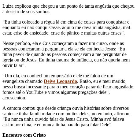
Luiza explicou que chegou a um ponto de tanta angústia que chegou
a desistir de seus sonhos.
“Eu tinha colocado a régua lá em cima de coisas para conquistar e,
enquanto eu não conquistasse, aquilo me dava muita angústia, mal-
estar, crise de ansiedade, crise de pânico e muitas outras crises”.
Nesse período, ela e Cris começaram a fazer um curso, onde as
pessoas começaram a perguntar a ela se ela conhecia Jesus: “Eu
tinha pavor de quando as pessoas começavam a me perguntar de
igreja ou de Jesus. Eu tinha trauma de infância, eu não queria nem
ouvir falar”.
“Um dia, eu conheci um empresário e ele me falou de um
evangelista chamado
Deive Leonardo
. Então, eu e meu marido,
nessa busca incessante para o meu coração parar de ficar angustiado,
fomos até o YouTube e vimos algumas pregações dele”,
acrescentou.
A cantora contou que desde criança ouvia histórias sobre diversos
santos e tinha familiaridade com muitos deles, no entanto, afirmou:
“Eu nunca tinha ouvido falar de Jesus Cristo. Minha avó falava
assim por cima, e eu nunca tinha parado para falar Dele”.
Encontro com Cristo