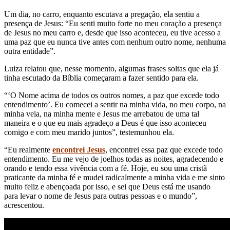
Um dia, no carro, enquanto escutava a pregação, ela sentiu a
presença de Jesus: “Eu senti muito forte no meu coração a presença
de Jesus no meu carro e, desde que isso aconteceu, eu tive acesso a
uma paz que eu nunca tive antes com nenhum outro nome, nenhuma
outra entidade”.
Luiza relatou que, nesse momento, algumas frases soltas que ela já
tinha escutado da Bíblia começaram a fazer sentido para ela.
“‘O Nome acima de todos os outros nomes, a paz que excede todo
entendimento’. Eu comecei a sentir na minha vida, no meu corpo, na
minha veia, na minha mente e Jesus me arrebatou de uma tal
maneira e o que eu mais agradeço a Deus é que isso aconteceu
comigo e com meu marido juntos”, testemunhou ela.
“Eu realmente
encontrei Jesus
, encontrei essa paz que excede todo
entendimento. Eu me vejo de joelhos todas as noites, agradecendo e
orando e tendo essa vivência com a fé. Hoje, eu sou uma cristã
praticante da minha fé e mudei radicalmente a minha vida e me sinto
muito feliz e abençoada por isso, e sei que Deus está me usando
para levar o nome de Jesus para outras pessoas e o mundo”,
acrescentou.