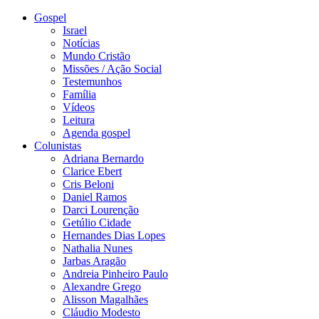
Gospel
Israel
Notícias
Mundo Cristão
Missões / Ação Social
Testemunhos
Família
Vídeos
Leitura
Agenda gospel
Colunistas
Adriana Bernardo
Clarice Ebert
Cris Beloni
Daniel Ramos
Darci Lourenção
Getúlio Cidade
Hernandes Dias Lopes
Nathalia Nunes
Jarbas Aragão
Andreia Pinheiro Paulo
Alexandre Grego
Alisson Magalhães
Cláudio Modesto