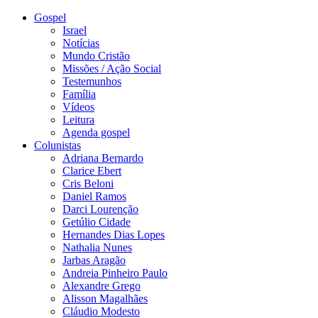
Gospel
Israel
Notícias
Mundo Cristão
Missões / Ação Social
Testemunhos
Família
Vídeos
Leitura
Agenda gospel
Colunistas
Adriana Bernardo
Clarice Ebert
Cris Beloni
Daniel Ramos
Darci Lourenção
Getúlio Cidade
Hernandes Dias Lopes
Nathalia Nunes
Jarbas Aragão
Andreia Pinheiro Paulo
Alexandre Grego
Alisson Magalhães
Cláudio Modesto