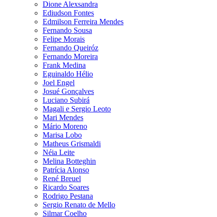
Dione Alexsandra
Ediudson Fontes
Edmilson Ferreira Mendes
Fernando Sousa
Felipe Morais
Fernando Queiróz
Fernando Moreira
Frank Medina
Eguinaldo Hélio
Joel Engel
Josué Gonçalves
Luciano Subirá
Magali e Sergio Leoto
Mari Mendes
Mário Moreno
Marisa Lobo
Matheus Grismaldi
Néia Leite
Melina Botteghin
Patrícia Alonso
René Breuel
Ricardo Soares
Rodrigo Pestana
Sergio Renato de Mello
Silmar Coelho