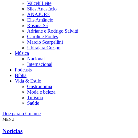
Valcelí Leite
Silas Anastácio
ANAJURE
Elis Amâncio
Rosana Sá
Adriane e Rodrigo Salvitti
Caroline Fontes
Marcio Scarpellini
Ubirajara Crespo
Música
Nacional
Internacional
Podcasts
Bíblia
Vida & Estilo
Gastronomia
Moda e beleza
Turismo
Saúde
Doe para o Guiame
MENU
Notícias