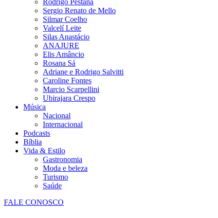
Rodrigo Pestana
Sergio Renato de Mello
Silmar Coelho
Valcelí Leite
Silas Anastácio
ANAJURE
Elis Amâncio
Rosana Sá
Adriane e Rodrigo Salvitti
Caroline Fontes
Marcio Scarpellini
Ubirajara Crespo
Música
Nacional
Internacional
Podcasts
Bíblia
Vida & Estilo
Gastronomia
Moda e beleza
Turismo
Saúde
FALE CONOSCO