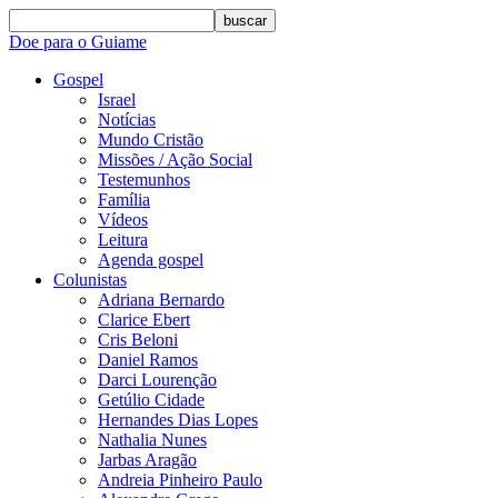
buscar
Doe para o Guiame
Gospel
Israel
Notícias
Mundo Cristão
Missões / Ação Social
Testemunhos
Família
Vídeos
Leitura
Agenda gospel
Colunistas
Adriana Bernardo
Clarice Ebert
Cris Beloni
Daniel Ramos
Darci Lourenção
Getúlio Cidade
Hernandes Dias Lopes
Nathalia Nunes
Jarbas Aragão
Andreia Pinheiro Paulo