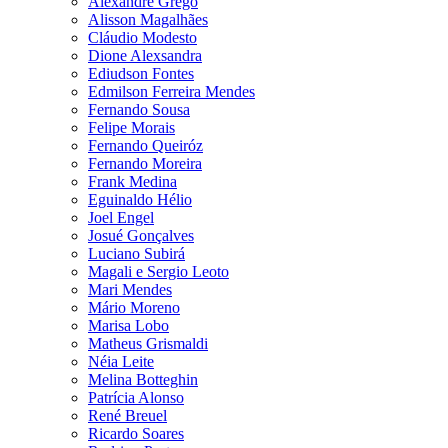
Alexandre Grego
Alisson Magalhães
Cláudio Modesto
Dione Alexsandra
Ediudson Fontes
Edmilson Ferreira Mendes
Fernando Sousa
Felipe Morais
Fernando Queiróz
Fernando Moreira
Frank Medina
Eguinaldo Hélio
Joel Engel
Josué Gonçalves
Luciano Subirá
Magali e Sergio Leoto
Mari Mendes
Mário Moreno
Marisa Lobo
Matheus Grismaldi
Néia Leite
Melina Botteghin
Patrícia Alonso
René Breuel
Ricardo Soares