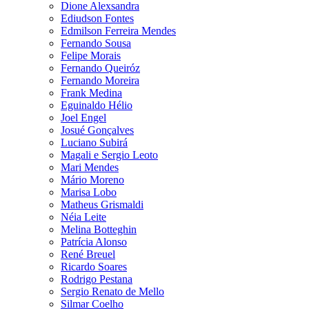
Dione Alexsandra
Ediudson Fontes
Edmilson Ferreira Mendes
Fernando Sousa
Felipe Morais
Fernando Queiróz
Fernando Moreira
Frank Medina
Eguinaldo Hélio
Joel Engel
Josué Gonçalves
Luciano Subirá
Magali e Sergio Leoto
Mari Mendes
Mário Moreno
Marisa Lobo
Matheus Grismaldi
Néia Leite
Melina Botteghin
Patrícia Alonso
René Breuel
Ricardo Soares
Rodrigo Pestana
Sergio Renato de Mello
Silmar Coelho