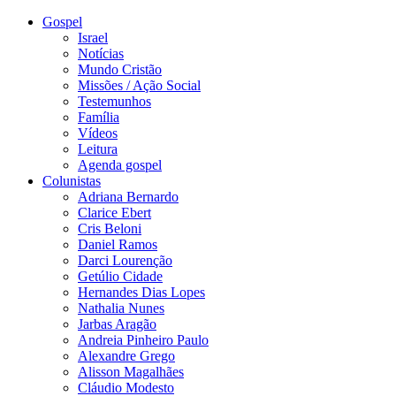
Gospel
Israel
Notícias
Mundo Cristão
Missões / Ação Social
Testemunhos
Família
Vídeos
Leitura
Agenda gospel
Colunistas
Adriana Bernardo
Clarice Ebert
Cris Beloni
Daniel Ramos
Darci Lourenção
Getúlio Cidade
Hernandes Dias Lopes
Nathalia Nunes
Jarbas Aragão
Andreia Pinheiro Paulo
Alexandre Grego
Alisson Magalhães
Cláudio Modesto