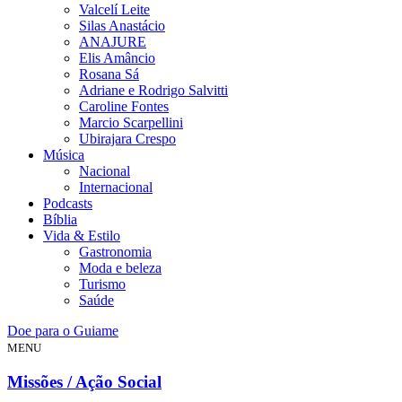
Valcelí Leite
Silas Anastácio
ANAJURE
Elis Amâncio
Rosana Sá
Adriane e Rodrigo Salvitti
Caroline Fontes
Marcio Scarpellini
Ubirajara Crespo
Música
Nacional
Internacional
Podcasts
Bíblia
Vida & Estilo
Gastronomia
Moda e beleza
Turismo
Saúde
Doe para o Guiame
MENU
Missões / Ação Social