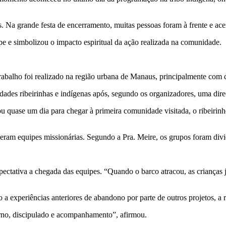
 Na grande festa de encerramento, muitas pessoas foram à frente e aceita
pe e simbolizou o impacto espiritual da ação realizada na comunidade.
trabalho foi realizado na região urbana de Manaus, principalmente com c
ades ribeirinhas e indígenas após, segundo os organizadores, uma dire
ou quase um dia para chegar à primeira comunidade visitada, o ribeirin
ram equipes missionárias. Segundo a Pra. Meire, os grupos foram divid
ectativa a chegada das equipes. “Quando o barco atracou, as crianças
experiências anteriores de abandono por parte de outros projetos, a r
orno, discipulado e acompanhamento”, afirmou.