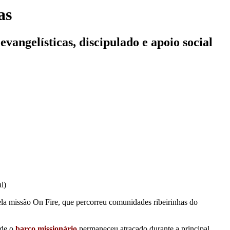
as
angelísticas, discipulado e apoio social
l)
la missão On Fire, que percorreu comunidades ribeirinhas do
nde o
barco missionário
permaneceu atracado durante a principal