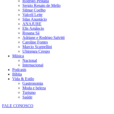
Rodrigo Pestana
Sergio Renato de Mello
Silmar Coelho
Valcelí Leite
Silas Anastácio
ANAJURE
Elis Amâncio
Rosana Sá
Adriane e Rodrigo Salvitti
Caroline Fontes
Marcio Scarpellini
Ubirajara Crespo
Música
Nacional
Internacional
Podcasts
Bíblia
Vida & Estilo
Gastronomia
Moda e beleza
Turismo
Saúde
FALE CONOSCO