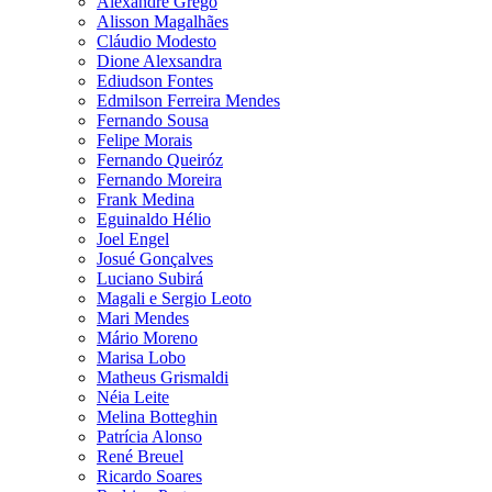
Alexandre Grego
Alisson Magalhães
Cláudio Modesto
Dione Alexsandra
Ediudson Fontes
Edmilson Ferreira Mendes
Fernando Sousa
Felipe Morais
Fernando Queiróz
Fernando Moreira
Frank Medina
Eguinaldo Hélio
Joel Engel
Josué Gonçalves
Luciano Subirá
Magali e Sergio Leoto
Mari Mendes
Mário Moreno
Marisa Lobo
Matheus Grismaldi
Néia Leite
Melina Botteghin
Patrícia Alonso
René Breuel
Ricardo Soares