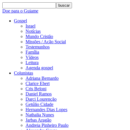
buscar
Doe para o Guiame
Gospel
Israel
Notícias
Mundo Cristão
Missões / Ação Social
Testemunhos
Família
Vídeos
Leitura
Agenda gospel
Colunistas
Adriana Bernardo
Clarice Ebert
Cris Beloni
Daniel Ramos
Darci Lourenção
Getúlio Cidade
Hernandes Dias Lopes
Nathalia Nunes
Jarbas Aragão
Andreia Pinheiro Paulo