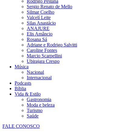
Rodrigo Pestana
Sergio Renato de Mello
Silmar Coelho
Valcelí Leite
Silas Anastácio
ANAJURE
Elis Amâncio
Rosana Sá
Adriane e Rodrigo Salvitti
Caroline Fontes
Marcio Scarpellini
Ubirajara Crespo
Música
Nacional
Internacional
Podcasts
Bíblia
Vida & Estilo
Gastronomia
Moda e beleza
Turismo
Saúde
FALE CONOSCO