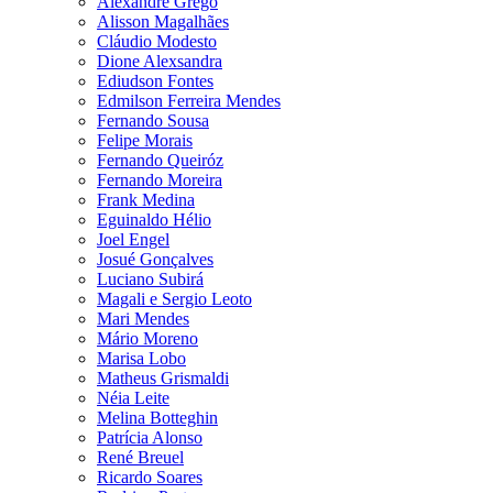
Alexandre Grego
Alisson Magalhães
Cláudio Modesto
Dione Alexsandra
Ediudson Fontes
Edmilson Ferreira Mendes
Fernando Sousa
Felipe Morais
Fernando Queiróz
Fernando Moreira
Frank Medina
Eguinaldo Hélio
Joel Engel
Josué Gonçalves
Luciano Subirá
Magali e Sergio Leoto
Mari Mendes
Mário Moreno
Marisa Lobo
Matheus Grismaldi
Néia Leite
Melina Botteghin
Patrícia Alonso
René Breuel
Ricardo Soares