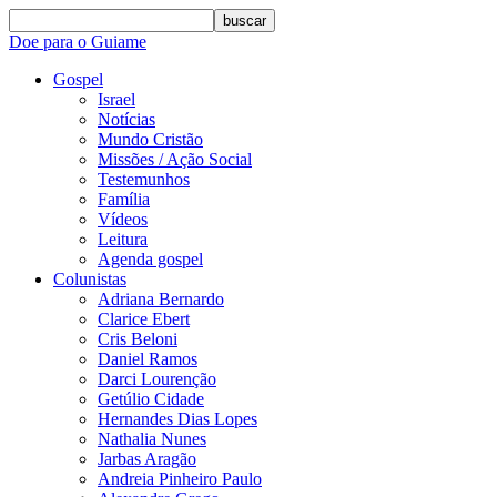
buscar
Doe para o Guiame
Gospel
Israel
Notícias
Mundo Cristão
Missões / Ação Social
Testemunhos
Família
Vídeos
Leitura
Agenda gospel
Colunistas
Adriana Bernardo
Clarice Ebert
Cris Beloni
Daniel Ramos
Darci Lourenção
Getúlio Cidade
Hernandes Dias Lopes
Nathalia Nunes
Jarbas Aragão
Andreia Pinheiro Paulo