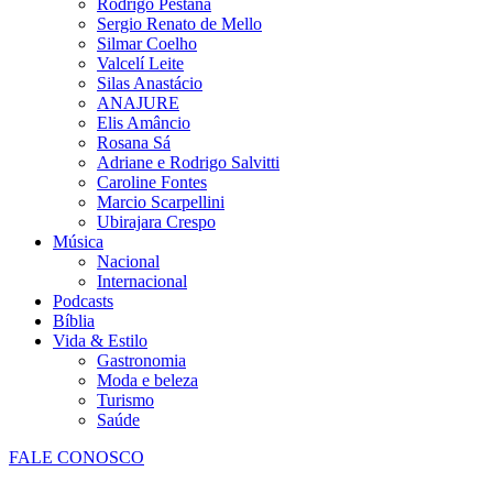
Rodrigo Pestana
Sergio Renato de Mello
Silmar Coelho
Valcelí Leite
Silas Anastácio
ANAJURE
Elis Amâncio
Rosana Sá
Adriane e Rodrigo Salvitti
Caroline Fontes
Marcio Scarpellini
Ubirajara Crespo
Música
Nacional
Internacional
Podcasts
Bíblia
Vida & Estilo
Gastronomia
Moda e beleza
Turismo
Saúde
FALE CONOSCO