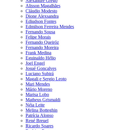
Alexandre Grego
Alisson Magalhães
Cláudio Modesto
Dione Alexsandra
Ediudson Fontes
Edmilson Ferreira Mendes
Fernando Sousa
Felipe Morais
Fernando Queiróz
Fernando Moreira
Frank Medina
Eguinaldo Hélio
Joel Engel
Josué Gonçalves
Luciano Subirá
Magali e Sergio Leoto
Mari Mendes
Mário Moreno
Marisa Lobo
Matheus Grismaldi
Néia Leite
Melina Botteghin
Patrícia Alonso
René Breuel
Ricardo Soares