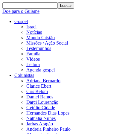
buscar
Doe para o Guiame
Gospel
Israel
Notícias
Mundo Cristão
Missões / Ação Social
Testemunhos
Família
Vídeos
Leitura
Agenda gospel
Colunistas
Adriana Bernardo
Clarice Ebert
Cris Beloni
Daniel Ramos
Darci Lourenção
Getúlio Cidade
Hernandes Dias Lopes
Nathalia Nunes
Jarbas Aragão
Andreia Pinheiro Paulo