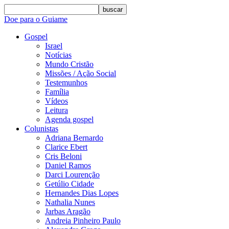
buscar
Doe para o Guiame
Gospel
Israel
Notícias
Mundo Cristão
Missões / Ação Social
Testemunhos
Família
Vídeos
Leitura
Agenda gospel
Colunistas
Adriana Bernardo
Clarice Ebert
Cris Beloni
Daniel Ramos
Darci Lourenção
Getúlio Cidade
Hernandes Dias Lopes
Nathalia Nunes
Jarbas Aragão
Andreia Pinheiro Paulo