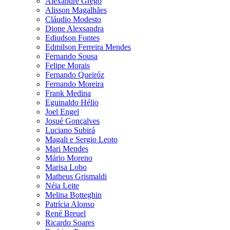
Alexandre Grego
Alisson Magalhães
Cláudio Modesto
Dione Alexsandra
Ediudson Fontes
Edmilson Ferreira Mendes
Fernando Sousa
Felipe Morais
Fernando Queiróz
Fernando Moreira
Frank Medina
Eguinaldo Hélio
Joel Engel
Josué Gonçalves
Luciano Subirá
Magali e Sergio Leoto
Mari Mendes
Mário Moreno
Marisa Lobo
Matheus Grismaldi
Néia Leite
Melina Botteghin
Patrícia Alonso
René Breuel
Ricardo Soares