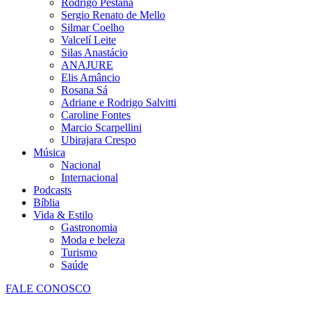
Rodrigo Pestana
Sergio Renato de Mello
Silmar Coelho
Valcelí Leite
Silas Anastácio
ANAJURE
Elis Amâncio
Rosana Sá
Adriane e Rodrigo Salvitti
Caroline Fontes
Marcio Scarpellini
Ubirajara Crespo
Música
Nacional
Internacional
Podcasts
Bíblia
Vida & Estilo
Gastronomia
Moda e beleza
Turismo
Saúde
FALE CONOSCO