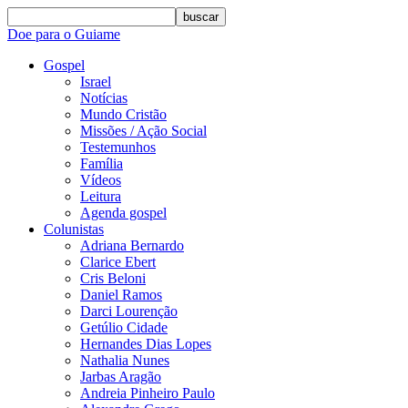
buscar
Doe para o Guiame
Gospel
Israel
Notícias
Mundo Cristão
Missões / Ação Social
Testemunhos
Família
Vídeos
Leitura
Agenda gospel
Colunistas
Adriana Bernardo
Clarice Ebert
Cris Beloni
Daniel Ramos
Darci Lourenção
Getúlio Cidade
Hernandes Dias Lopes
Nathalia Nunes
Jarbas Aragão
Andreia Pinheiro Paulo