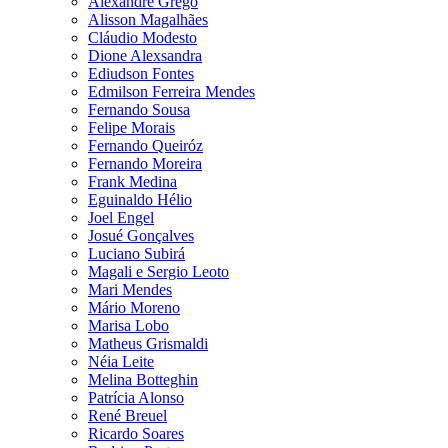
Alexandre Grego
Alisson Magalhães
Cláudio Modesto
Dione Alexsandra
Ediudson Fontes
Edmilson Ferreira Mendes
Fernando Sousa
Felipe Morais
Fernando Queiróz
Fernando Moreira
Frank Medina
Eguinaldo Hélio
Joel Engel
Josué Gonçalves
Luciano Subirá
Magali e Sergio Leoto
Mari Mendes
Mário Moreno
Marisa Lobo
Matheus Grismaldi
Néia Leite
Melina Botteghin
Patrícia Alonso
René Breuel
Ricardo Soares