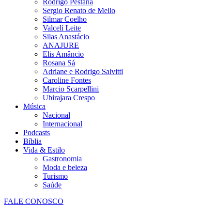
Rodrigo Pestana
Sergio Renato de Mello
Silmar Coelho
Valcelí Leite
Silas Anastácio
ANAJURE
Elis Amâncio
Rosana Sá
Adriane e Rodrigo Salvitti
Caroline Fontes
Marcio Scarpellini
Ubirajara Crespo
Música
Nacional
Internacional
Podcasts
Bíblia
Vida & Estilo
Gastronomia
Moda e beleza
Turismo
Saúde
FALE CONOSCO