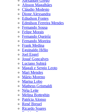
Alexandre Grego
Alisson Magalhães
Cláudio Modesto
Dione Alexsandra
Ediudson Fontes
Edmilson Ferreira Mendes
Fernando Sousa
Felipe Morais
Fernando Queiróz
Fernando Moreira
Frank Medina
Eguinaldo Hélio
Joel Engel
Josué Gonçalves
Luciano Subirá
Magali e Sergio Leoto
Mari Mendes
Mário Moreno
Marisa Lobo
Matheus Grismaldi
Néia Leite
Melina Botteghin
Patrícia Alonso
René Breuel
Ricardo Soares