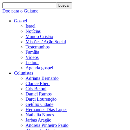
buscar
Doe para o Guiame
Gospel
Israel
Notícias
Mundo Cristão
Missões / Ação Social
Testemunhos
Família
Vídeos
Leitura
Agenda gospel
Colunistas
Adriana Bernardo
Clarice Ebert
Cris Beloni
Daniel Ramos
Darci Lourenção
Getúlio Cidade
Hernandes Dias Lopes
Nathalia Nunes
Jarbas Aragão
Andreia Pinheiro Paulo