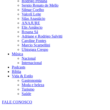
Rodrigo Pestana
Sergio Renato de Mello
Silmar Coelho
Valcelí Leite
Silas Anastácio
ANAJURE
Elis Amâncio
Rosana Sá
Adriane e Rodrigo Salvitti
Caroline Fontes
Marcio Scarpellini
Ubirajara Crespo
Música
Nacional
Internacional
Podcasts
Bíblia
Vida & Estilo
Gastronomia
Moda e beleza
Turismo
Saúde
FALE CONOSCO