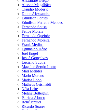
Alexandre Grego
Alisson Magalhães
Cláudio Modesto
Dione Alexsandra
Ediudson Fontes
Edmilson Ferreira Mendes
Fernando Sousa
Felipe Morais
Fernando Queiróz
Fernando Moreira
Frank Medina
Eguinaldo Hélio
Joel Engel
Josué Gonçalves
Luciano Subirá
Magali e Sergio Leoto
Mari Mendes
Mário Moreno
Marisa Lobo
Matheus Grismaldi
Néia Leite
Melina Botteghin
Patrícia Alonso
René Breuel
Ricardo Soares