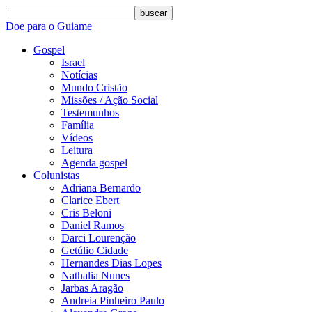
buscar
Doe para o Guiame
Gospel
Israel
Notícias
Mundo Cristão
Missões / Ação Social
Testemunhos
Família
Vídeos
Leitura
Agenda gospel
Colunistas
Adriana Bernardo
Clarice Ebert
Cris Beloni
Daniel Ramos
Darci Lourenção
Getúlio Cidade
Hernandes Dias Lopes
Nathalia Nunes
Jarbas Aragão
Andreia Pinheiro Paulo