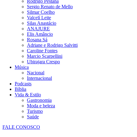
Rodrigo Pestana
Sergio Renato de Mello
Silmar Coelho
Valcelí Leite
Silas Anastácio
ANAJURE
Elis Amâncio
Rosana Sá
Adriane e Rodrigo Salvitti
Caroline Fontes
Marcio Scarpellini
Ubirajara Crespo
Música
Nacional
Internacional
Podcasts
Bíblia
Vida & Estilo
Gastronomia
Moda e beleza
Turismo
Saúde
FALE CONOSCO