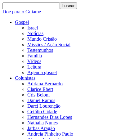
buscar
Doe para o Guiame
Gospel
Israel
Notícias
Mundo Cristão
Missões / Ação Social
Testemunhos
Família
Vídeos
Leitura
Agenda gospel
Colunistas
Adriana Bernardo
Clarice Ebert
Cris Beloni
Daniel Ramos
Darci Lourenção
Getúlio Cidade
Hernandes Dias Lopes
Nathalia Nunes
Jarbas Aragão
Andreia Pinheiro Paulo