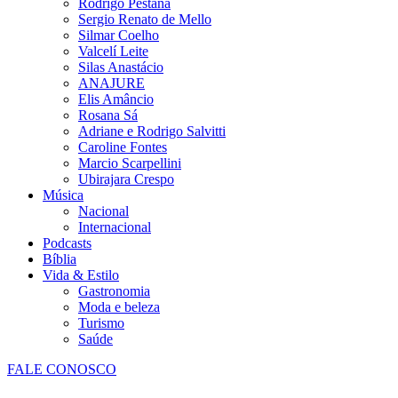
Rodrigo Pestana
Sergio Renato de Mello
Silmar Coelho
Valcelí Leite
Silas Anastácio
ANAJURE
Elis Amâncio
Rosana Sá
Adriane e Rodrigo Salvitti
Caroline Fontes
Marcio Scarpellini
Ubirajara Crespo
Música
Nacional
Internacional
Podcasts
Bíblia
Vida & Estilo
Gastronomia
Moda e beleza
Turismo
Saúde
FALE CONOSCO