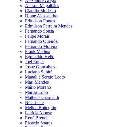
Alexandre Grego
Alisson Magalhães
Cláudio Modesto
Dione Alexsandra
Ediudson Fontes
Edmilson Ferreira Mendes
Fernando Sousa
Felipe Morais
Fernando Queiróz
Fernando Moreira
Frank Medina
Eguinaldo Hélio
Joel Engel
Josué Gonçalves
Luciano Subirá
Magali e Sergio Leoto
Mari Mendes
Mário Moreno
Marisa Lobo
Matheus Grismaldi
Néia Leite
Melina Botteghin
Patrícia Alonso
René Breuel
Ricardo Soares