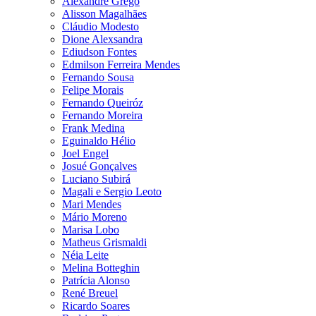
Alexandre Grego
Alisson Magalhães
Cláudio Modesto
Dione Alexsandra
Ediudson Fontes
Edmilson Ferreira Mendes
Fernando Sousa
Felipe Morais
Fernando Queiróz
Fernando Moreira
Frank Medina
Eguinaldo Hélio
Joel Engel
Josué Gonçalves
Luciano Subirá
Magali e Sergio Leoto
Mari Mendes
Mário Moreno
Marisa Lobo
Matheus Grismaldi
Néia Leite
Melina Botteghin
Patrícia Alonso
René Breuel
Ricardo Soares