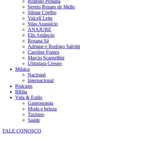
Rodrigo Pestana
Sergio Renato de Mello
Silmar Coelho
Valcelí Leite
Silas Anastácio
ANAJURE
Elis Amâncio
Rosana Sá
Adriane e Rodrigo Salvitti
Caroline Fontes
Marcio Scarpellini
Ubirajara Crespo
Música
Nacional
Internacional
Podcasts
Bíblia
Vida & Estilo
Gastronomia
Moda e beleza
Turismo
Saúde
FALE CONOSCO