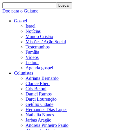
buscar
Doe para o Guiame
Gospel
Israel
Notícias
Mundo Cristão
Missões / Ação Social
Testemunhos
Família
Vídeos
Leitura
Agenda gospel
Colunistas
Adriana Bernardo
Clarice Ebert
Cris Beloni
Daniel Ramos
Darci Lourenção
Getúlio Cidade
Hernandes Dias Lopes
Nathalia Nunes
Jarbas Aragão
Andreia Pinheiro Paulo