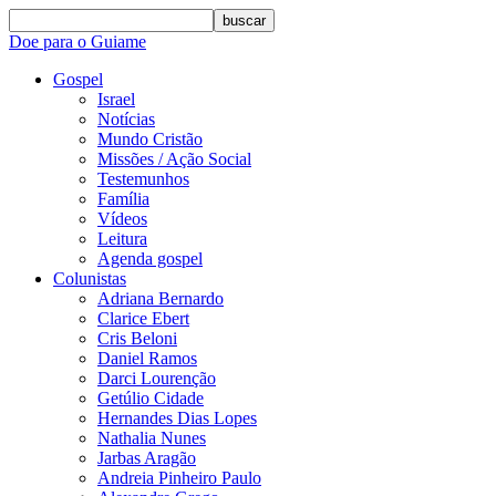
buscar
Doe para o Guiame
Gospel
Israel
Notícias
Mundo Cristão
Missões / Ação Social
Testemunhos
Família
Vídeos
Leitura
Agenda gospel
Colunistas
Adriana Bernardo
Clarice Ebert
Cris Beloni
Daniel Ramos
Darci Lourenção
Getúlio Cidade
Hernandes Dias Lopes
Nathalia Nunes
Jarbas Aragão
Andreia Pinheiro Paulo