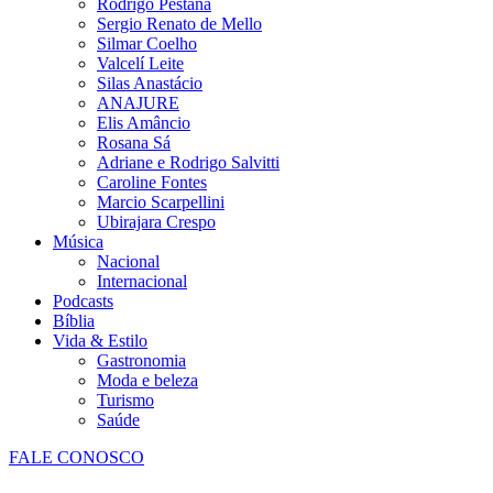
Rodrigo Pestana
Sergio Renato de Mello
Silmar Coelho
Valcelí Leite
Silas Anastácio
ANAJURE
Elis Amâncio
Rosana Sá
Adriane e Rodrigo Salvitti
Caroline Fontes
Marcio Scarpellini
Ubirajara Crespo
Música
Nacional
Internacional
Podcasts
Bíblia
Vida & Estilo
Gastronomia
Moda e beleza
Turismo
Saúde
FALE CONOSCO