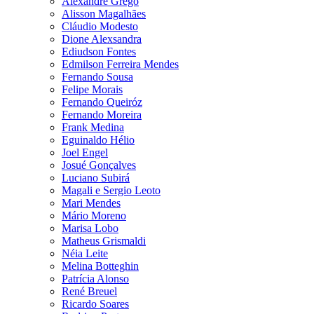
Alexandre Grego
Alisson Magalhães
Cláudio Modesto
Dione Alexsandra
Ediudson Fontes
Edmilson Ferreira Mendes
Fernando Sousa
Felipe Morais
Fernando Queiróz
Fernando Moreira
Frank Medina
Eguinaldo Hélio
Joel Engel
Josué Gonçalves
Luciano Subirá
Magali e Sergio Leoto
Mari Mendes
Mário Moreno
Marisa Lobo
Matheus Grismaldi
Néia Leite
Melina Botteghin
Patrícia Alonso
René Breuel
Ricardo Soares