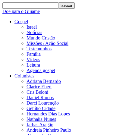
buscar
Doe para o Guiame
Gospel
Israel
Notícias
Mundo Cristão
Missões / Ação Social
Testemunhos
Família
Vídeos
Leitura
Agenda gospel
Colunistas
Adriana Bernardo
Clarice Ebert
Cris Beloni
Daniel Ramos
Darci Lourenção
Getúlio Cidade
Hernandes Dias Lopes
Nathalia Nunes
Jarbas Aragão
Andreia Pinheiro Paulo