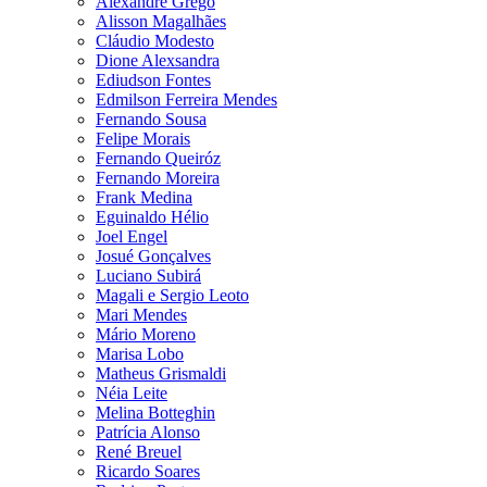
Alexandre Grego
Alisson Magalhães
Cláudio Modesto
Dione Alexsandra
Ediudson Fontes
Edmilson Ferreira Mendes
Fernando Sousa
Felipe Morais
Fernando Queiróz
Fernando Moreira
Frank Medina
Eguinaldo Hélio
Joel Engel
Josué Gonçalves
Luciano Subirá
Magali e Sergio Leoto
Mari Mendes
Mário Moreno
Marisa Lobo
Matheus Grismaldi
Néia Leite
Melina Botteghin
Patrícia Alonso
René Breuel
Ricardo Soares