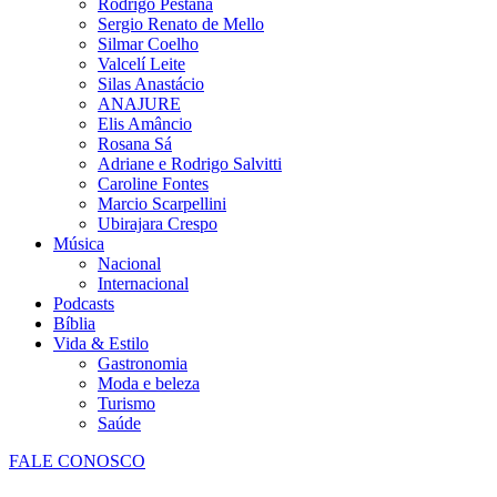
Rodrigo Pestana
Sergio Renato de Mello
Silmar Coelho
Valcelí Leite
Silas Anastácio
ANAJURE
Elis Amâncio
Rosana Sá
Adriane e Rodrigo Salvitti
Caroline Fontes
Marcio Scarpellini
Ubirajara Crespo
Música
Nacional
Internacional
Podcasts
Bíblia
Vida & Estilo
Gastronomia
Moda e beleza
Turismo
Saúde
FALE CONOSCO