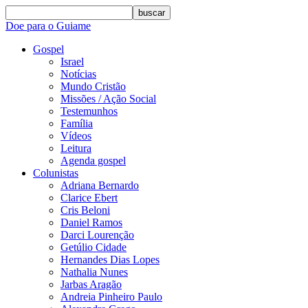
buscar
Doe para o Guiame
Gospel
Israel
Notícias
Mundo Cristão
Missões / Ação Social
Testemunhos
Família
Vídeos
Leitura
Agenda gospel
Colunistas
Adriana Bernardo
Clarice Ebert
Cris Beloni
Daniel Ramos
Darci Lourenção
Getúlio Cidade
Hernandes Dias Lopes
Nathalia Nunes
Jarbas Aragão
Andreia Pinheiro Paulo