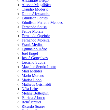
Alexandre Grego
Alisson Magalhães
Cláudio Modesto
Dione Alexsandra
Ediudson Fontes
Edmilson Ferreira Mendes
Fernando Sousa
Felipe Morais
Fernando Queiróz
Fernando Moreira
Frank Medina
Eguinaldo Hélio
Joel Engel
Josué Gonçalves
Luciano Subirá
Magali e Sergio Leoto
Mari Mendes
Mário Moreno
Marisa Lobo
Matheus Grismaldi
Néia Leite
Melina Botteghin
Patrícia Alonso
René Breuel
Ricardo Soares