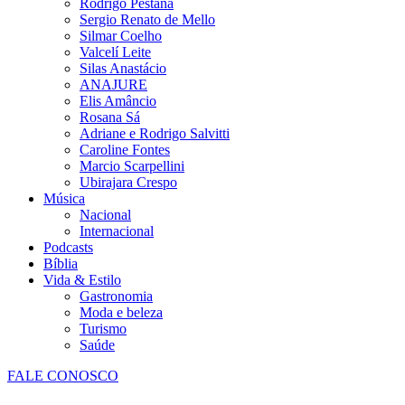
Rodrigo Pestana
Sergio Renato de Mello
Silmar Coelho
Valcelí Leite
Silas Anastácio
ANAJURE
Elis Amâncio
Rosana Sá
Adriane e Rodrigo Salvitti
Caroline Fontes
Marcio Scarpellini
Ubirajara Crespo
Música
Nacional
Internacional
Podcasts
Bíblia
Vida & Estilo
Gastronomia
Moda e beleza
Turismo
Saúde
FALE CONOSCO