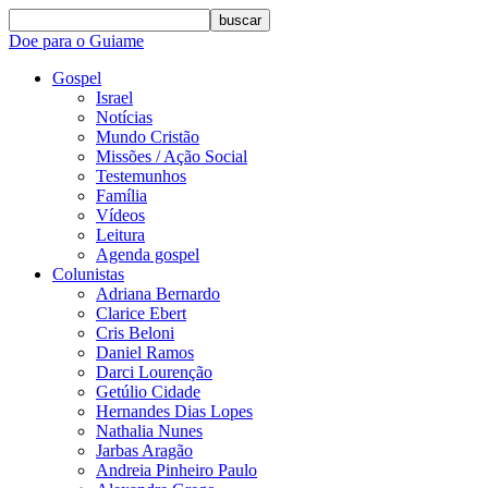
buscar
Doe para o Guiame
Gospel
Israel
Notícias
Mundo Cristão
Missões / Ação Social
Testemunhos
Família
Vídeos
Leitura
Agenda gospel
Colunistas
Adriana Bernardo
Clarice Ebert
Cris Beloni
Daniel Ramos
Darci Lourenção
Getúlio Cidade
Hernandes Dias Lopes
Nathalia Nunes
Jarbas Aragão
Andreia Pinheiro Paulo