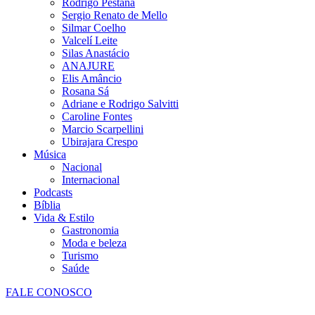
Rodrigo Pestana
Sergio Renato de Mello
Silmar Coelho
Valcelí Leite
Silas Anastácio
ANAJURE
Elis Amâncio
Rosana Sá
Adriane e Rodrigo Salvitti
Caroline Fontes
Marcio Scarpellini
Ubirajara Crespo
Música
Nacional
Internacional
Podcasts
Bíblia
Vida & Estilo
Gastronomia
Moda e beleza
Turismo
Saúde
FALE CONOSCO