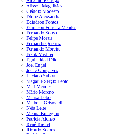
Alexandre Grego
Alisson Magalhães
Cláudio Modesto
Dione Alexsandra
Ediudson Fontes
Edmilson Ferreira Mendes
Fernando Sousa
Felipe Morais
Fernando Queiróz
Fernando Moreira
Frank Medina
Eguinaldo Hélio
Joel Engel
Josué Gonçalves
Luciano Subirá
Magali e Sergio Leoto
Mari Mendes
Mário Moreno
Marisa Lobo
Matheus Grismaldi
Néia Leite
Melina Botteghin
Patrícia Alonso
René Breuel
Ricardo Soares