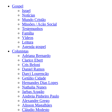
Gospel
Israel
Notícias
Mundo Cristão
Missões / Ação Social
Testemunhos
Família
Vídeos
Leitura
Agenda gospel
Colunistas
Adriana Bernardo
Clarice Ebert
Cris Beloni
Daniel Ramos
Darci Lourenção
Getúlio Cidade
Hernandes Dias Lopes
Nathalia Nunes
Jarbas Aragão
Andreia Pinheiro Paulo
Alexandre Grego
Alisson Magalhães
Cláudio Modesto