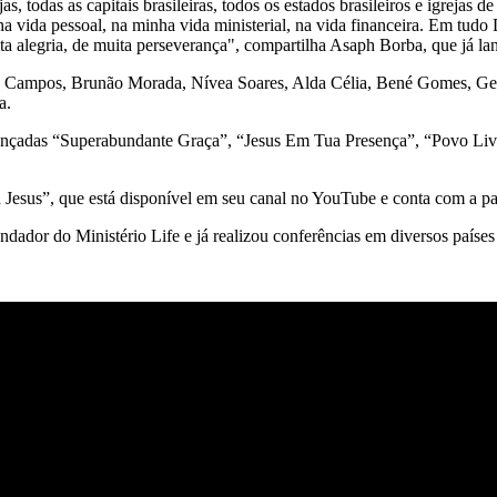
, todas as capitais brasileiras, todos os estados brasileiros e igrejas d
a vida pessoal, na minha vida ministerial, na vida financeira. Em tud
ita alegria, de muita perseverança", compartilha Asaph Borba, que já la
e Campos, Brunão Morada, Nívea Soares, Alda Célia, Bené Gomes, Ger
ba.
já lançadas “Superabundante Graça”, “Jesus Em Tua Presença”, “Povo L
 Jesus”, que está disponível em seu canal no YouTube e conta com a p
ador do Ministério Life e já realizou conferências em diversos países