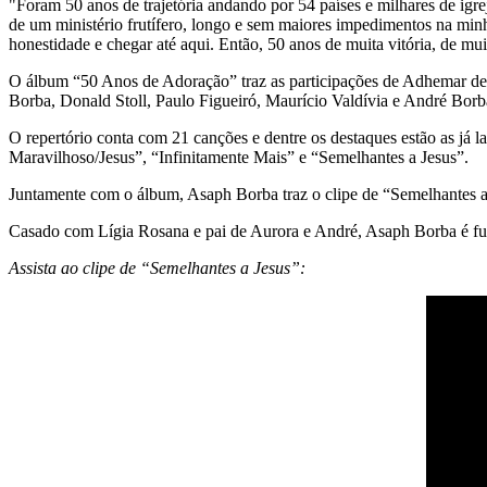
"Foram 50 anos de trajetória andando por 54 países e milhares de igrejas
de um ministério frutífero, longo e sem maiores impedimentos na minh
honestidade e chegar até aqui. Então, 50 anos de muita vitória, de mu
O álbum “50 Anos de Adoração” traz as participações de Adhemar d
Borba, Donald Stoll, Paulo Figueiró, Maurício Valdívia e André Bor
O repertório conta com 21 canções e dentre os destaques estão as 
Maravilhoso/Jesus”, “Infinitamente Mais” e “Semelhantes a Jesus”.
Juntamente com o álbum, Asaph Borba traz o clipe de “Semelhantes a
Casado com Lígia Rosana e pai de Aurora e André, Asaph Borba é fund
Assista ao clipe de “Semelhantes a Jesus”: