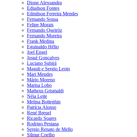
Dione Alexsandra
Ediudson Fontes
Edmilson Ferreira Mendes
Fernando Sousa
Felipe Morais
Fernando Queiróz
Fernando Moreira
Frank Medina
Eguinaldo Hélio
Joel Engel
Josué Gonçalves
Luciano Subirá
Magali e Sergio Leoto
Mari Mendes
Mário Moreno
Marisa Lobo
Matheus Grismaldi
Néia Leite
Melina Botteghin
Patrícia Alonso
René Breuel
Ricardo Soares
Rodrigo Pestana
Sergio Renato de Mello
Silmar Coelho