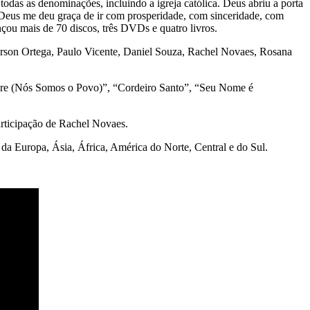
e todas as denominações, incluindo a igreja católica. Deus abriu a porta
o Deus me deu graça de ir com prosperidade, com sinceridade, com
nçou mais de 70 discos, três DVDs e quatro livros.
son Ortega, Paulo Vicente, Daniel Souza, Rachel Novaes, Rosana
ivre (Nós Somos o Povo)”, “Cordeiro Santo”, “Seu Nome é
articipação de Rachel Novaes.
 da Europa, Ásia, África, América do Norte, Central e do Sul.