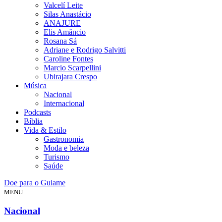
Valcelí Leite
Silas Anastácio
ANAJURE
Elis Amâncio
Rosana Sá
Adriane e Rodrigo Salvitti
Caroline Fontes
Marcio Scarpellini
Ubirajara Crespo
Música
Nacional
Internacional
Podcasts
Bíblia
Vida & Estilo
Gastronomia
Moda e beleza
Turismo
Saúde
Doe para o Guiame
MENU
Nacional