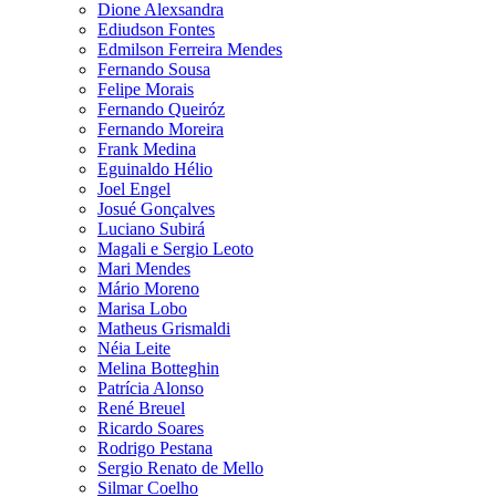
Dione Alexsandra
Ediudson Fontes
Edmilson Ferreira Mendes
Fernando Sousa
Felipe Morais
Fernando Queiróz
Fernando Moreira
Frank Medina
Eguinaldo Hélio
Joel Engel
Josué Gonçalves
Luciano Subirá
Magali e Sergio Leoto
Mari Mendes
Mário Moreno
Marisa Lobo
Matheus Grismaldi
Néia Leite
Melina Botteghin
Patrícia Alonso
René Breuel
Ricardo Soares
Rodrigo Pestana
Sergio Renato de Mello
Silmar Coelho