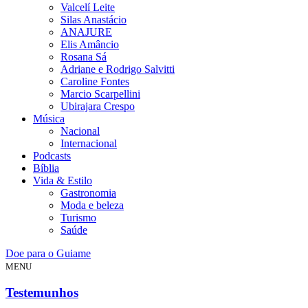
Valcelí Leite
Silas Anastácio
ANAJURE
Elis Amâncio
Rosana Sá
Adriane e Rodrigo Salvitti
Caroline Fontes
Marcio Scarpellini
Ubirajara Crespo
Música
Nacional
Internacional
Podcasts
Bíblia
Vida & Estilo
Gastronomia
Moda e beleza
Turismo
Saúde
Doe para o Guiame
MENU
Testemunhos