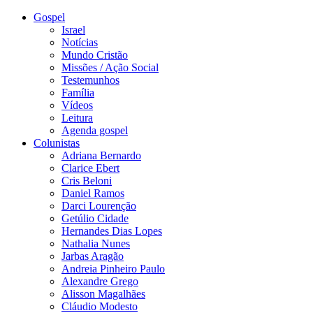
Gospel
Israel
Notícias
Mundo Cristão
Missões / Ação Social
Testemunhos
Família
Vídeos
Leitura
Agenda gospel
Colunistas
Adriana Bernardo
Clarice Ebert
Cris Beloni
Daniel Ramos
Darci Lourenção
Getúlio Cidade
Hernandes Dias Lopes
Nathalia Nunes
Jarbas Aragão
Andreia Pinheiro Paulo
Alexandre Grego
Alisson Magalhães
Cláudio Modesto