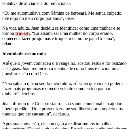
tentativa de aliviar sua dor emocional.
“Eu me automutilava com [lâmina de barbear]. Me sentia culpado,
tive nojo do meu corpo por anos”, disse.
Na vida adulta, Juan decidiu se identificar como uma mulher e se
tornou
travesti
. “Eu assumi ser uma mulher no corpo errado,
comecei a fazer programas e troquei meu nome para Cristina”,
relatou.
Identidade restaurada
Até que o jovem conheceu o Evangelho, aceitou Jesus e foi batizado
nas águas. Juan renunciou a identidade como trans e iniciou uma
transformação com Deus.
“Não sabia o que ia ser do meu futuro, só sabia que eu não poderia
fazer mais programas e o medo veio de como eu iria ganhar
dinheiro”, lembrou.
Juan afirmou que Cristo restaurou sua saúde emocional e o ajudou a
liberar perdão. “Hoje posso dizer que sou liberto por completo dos
traumas que me causaram”, declarou.
Após sua conversão, ele começou a realizar muitos trabalhos
missionários. “Passei a viver da obra. Eu achava que não poderia ser