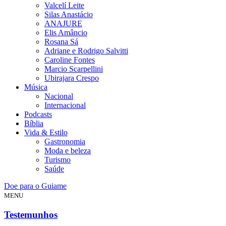
Valcelí Leite
Silas Anastácio
ANAJURE
Elis Amâncio
Rosana Sá
Adriane e Rodrigo Salvitti
Caroline Fontes
Marcio Scarpellini
Ubirajara Crespo
Música
Nacional
Internacional
Podcasts
Bíblia
Vida & Estilo
Gastronomia
Moda e beleza
Turismo
Saúde
Doe para o Guiame
MENU
Testemunhos