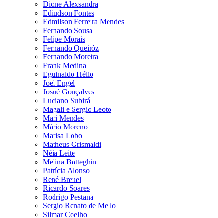
Dione Alexsandra
Ediudson Fontes
Edmilson Ferreira Mendes
Fernando Sousa
Felipe Morais
Fernando Queiróz
Fernando Moreira
Frank Medina
Eguinaldo Hélio
Joel Engel
Josué Gonçalves
Luciano Subirá
Magali e Sergio Leoto
Mari Mendes
Mário Moreno
Marisa Lobo
Matheus Grismaldi
Néia Leite
Melina Botteghin
Patrícia Alonso
René Breuel
Ricardo Soares
Rodrigo Pestana
Sergio Renato de Mello
Silmar Coelho