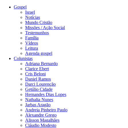
Gospel
Israel
Notícias
Mundo Cristão
Missões / Ação Social
Testemunhos
Família
Vídeos
Leitura
Agenda gospel
Colunistas
Adriana Bernardo
Clarice Ebert
Cris Beloni
Daniel Ramos
Darci Lourenção
Getúlio Cidade
Hernandes Dias Lopes
Nathalia Nunes
Jarbas Aragão
Andreia Pinheiro Paulo
Alexandre Grego
Alisson Magalhães
Cláudio Modesto