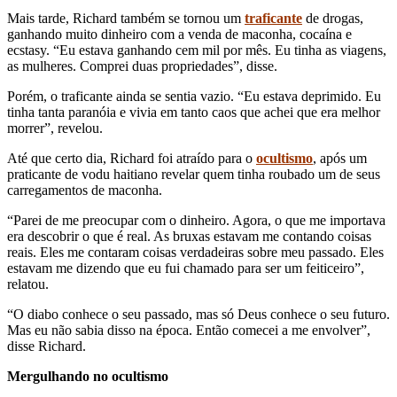
Mais tarde, Richard também se tornou um
traficante
de drogas,
ganhando muito dinheiro com a venda de maconha, cocaína e
ecstasy. “Eu estava ganhando cem mil por mês. Eu tinha as viagens,
as mulheres. Comprei duas propriedades”, disse.
Porém, o traficante ainda se sentia vazio. “Eu estava deprimido. Eu
tinha tanta paranóia e vivia em tanto caos que achei que era melhor
morrer”, revelou.
Até que certo dia, Richard foi atraído para o
ocultismo
, após um
praticante de vodu haitiano revelar quem tinha roubado um de seus
carregamentos de maconha.
“Parei de me preocupar com o dinheiro. Agora, o que me importava
era descobrir o que é real. As bruxas estavam me contando coisas
reais. Eles me contaram coisas verdadeiras sobre meu passado. Eles
estavam me dizendo que eu fui chamado para ser um feiticeiro”,
relatou.
“O diabo conhece o seu passado, mas só Deus conhece o seu futuro.
Mas eu não sabia disso na época. Então comecei a me envolver”,
disse Richard.
Mergulhando no ocultismo