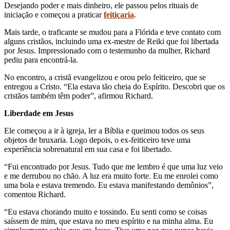
Desejando poder e mais dinheiro, ele passou pelos rituais de
iniciação e começou a praticar
feitiçaria
.
Mais tarde, o traficante se mudou para a Flórida e teve contato com
alguns cristãos, incluindo uma ex-mestre de Reiki que foi libertada
por Jesus. Impressionado com o testemunho da mulher, Richard
pediu para encontrá-la.
No encontro, a cristã evangelizou e orou pelo feiticeiro, que se
entregou a Cristo. “Ela estava tão cheia do Espírito. Descobri que os
cristãos também têm poder”, afirmou Richard.
Liberdade em Jesus
Ele começou a ir à igreja, ler a Bíblia e queimou todos os seus
objetos de bruxaria. Logo depois, o ex-feiticeiro teve uma
experiência sobrenatural em sua casa e foi libertado.
“Fui encontrado por Jesus. Tudo que me lembro é que uma luz veio
e me derrubou no chão. A luz era muito forte. Eu me enrolei como
uma bola e estava tremendo. Eu estava manifestando demônios”,
comentou Richard.
“Eu estava chorando muito e tossindo. Eu senti como se coisas
saíssem de mim, que estava no meu espírito e na minha alma. Eu