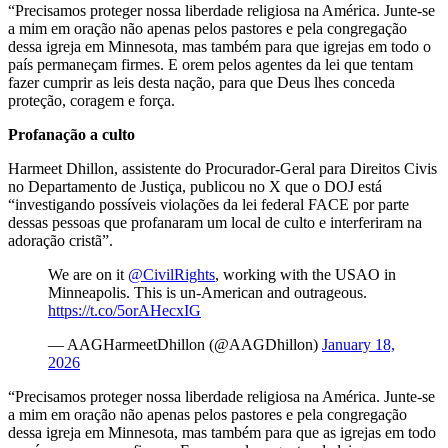
“Precisamos proteger nossa liberdade religiosa na América. Junte-se
a mim em oração não apenas pelos pastores e pela congregação
dessa igreja em Minnesota, mas também para que igrejas em todo o
país permaneçam firmes. E orem pelos agentes da lei que tentam
fazer cumprir as leis desta nação, para que Deus lhes conceda
proteção, coragem e força.
Profanação a culto
Harmeet Dhillon, assistente do Procurador-Geral para Direitos Civis
no Departamento de Justiça, publicou no X que o DOJ está
“investigando possíveis violações da lei federal FACE por parte
dessas pessoas que profanaram um local de culto e interferiram na
adoração cristã”.
We are on it
@CivilRights
, working with the USAO in
Minneapolis. This is un-American and outrageous.
https://t.co/5orAHecxIG
— AAGHarmeetDhillon (@AAGDhillon)
January 18,
2026
“Precisamos proteger nossa liberdade religiosa na América. Junte-se
a mim em oração não apenas pelos pastores e pela congregação
dessa igreja em Minnesota, mas também para que as igrejas em todo