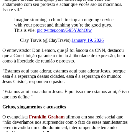
andamento com seu protesto e achar que vocês são os mocinhos.
Isso é vil.”
Imagine storming a church to stop an ongoing service
with your protest and thinking you’re the good guys.
This is vile:
pic.twitter.com/G95YJohOlw
— Clay Travis (@ClayTravis)
January 19, 2026
O entrevistador Don Lemon, que já foi âncora da CNN, destacou
que a Constituição garante o direito à liberdade de expressão, bem
como à liberdade de reunião e protesto.
"Estamos aqui para adorar, estamos aqui para adorar Jesus, porque
essa é a esperança dessas cidades, essa é a esperança do mundo:
Jesus Cristo", respondeu o pastor.
"Estamos aqui para adorar Jesus. É por isso que estamos aqui, é isso
que nos define."
Gritos, xingamentos e acusações
O evangelista
Franklin Graham
afirmou em sua rede social que
“não deveríamos nos surpreender com o fato de esses manifestantes
terem invadido um culto dominical, interrompendo e tentando