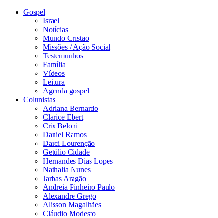
Gospel
Israel
Notícias
Mundo Cristão
Missões / Ação Social
Testemunhos
Família
Vídeos
Leitura
Agenda gospel
Colunistas
Adriana Bernardo
Clarice Ebert
Cris Beloni
Daniel Ramos
Darci Lourenção
Getúlio Cidade
Hernandes Dias Lopes
Nathalia Nunes
Jarbas Aragão
Andreia Pinheiro Paulo
Alexandre Grego
Alisson Magalhães
Cláudio Modesto