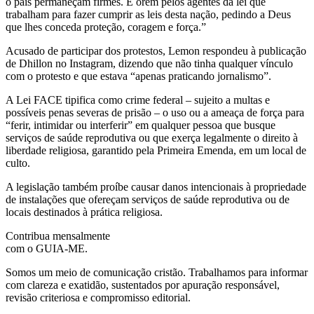
o país permaneçam firmes. E orem pelos agentes da lei que
trabalham para fazer cumprir as leis desta nação, pedindo a Deus
que lhes conceda proteção, coragem e força.”
Acusado de participar dos protestos, Lemon respondeu à publicação
de Dhillon no Instagram, dizendo que não tinha qualquer vínculo
com o protesto e que estava “apenas praticando jornalismo”.
A Lei FACE tipifica como crime federal – sujeito a multas e
possíveis penas severas de prisão – o uso ou a ameaça de força para
“ferir, intimidar ou interferir” em qualquer pessoa que busque
serviços de saúde reprodutiva ou que exerça legalmente o direito à
liberdade religiosa, garantido pela Primeira Emenda, em um local de
culto.
A legislação também proíbe causar danos intencionais à propriedade
de instalações que ofereçam serviços de saúde reprodutiva ou de
locais destinados à prática religiosa.
Contribua mensalmente
com o GUIA-ME.
Somos um meio de comunicação cristão. Trabalhamos para informar
com clareza e exatidão, sustentados por apuração responsável,
revisão criteriosa e compromisso editorial.