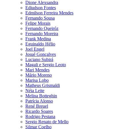
Dione Alexsandra
Ediudson Fontes
Edmilson Ferreira Mendes
Fernando Sousa
Felipe Morais
Fernando Queiróz
Fernando Moreira
Frank Medina
Eguinaldo Hélio
Joel Engel
Josué Gonçalves
Luciano Subirá
Magali e Sergio Leoto
Mari Mendes
Mário Moreno
Marisa Lobo
Matheus Grismaldi
Néia Leite
Melina Botteghin
Patrícia Alonso
René Breuel
Ricardo Soares
Rodrigo Pestana
Sergio Renato de Mello
Silmar Coelho