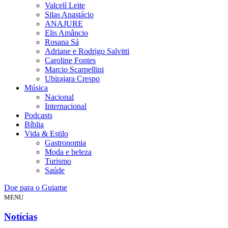
Valcelí Leite
Silas Anastácio
ANAJURE
Elis Amâncio
Rosana Sá
Adriane e Rodrigo Salvitti
Caroline Fontes
Marcio Scarpellini
Ubirajara Crespo
Música
Nacional
Internacional
Podcasts
Bíblia
Vida & Estilo
Gastronomia
Moda e beleza
Turismo
Saúde
Doe para o Guiame
MENU
Notícias