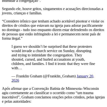
intimidar a congregação”.
Segundo ele, houve gritos, xingamentos e acusações direcionadas a
jovens, crianças e famílias.
“Considero irônico que tenham achado aceitável pisotear e violar os
direitos de cristãos que estavam na igreja para adorar pacificamente
no domingo - tudo isso enquanto dizem estar defendendo os direitos
de pessoas que estão infringindo a lei e permanecem neste país de
forma ilegal.”
I guess we shouldn’t be surprised that these protesters
would invade a church service on Sunday, disrupting
and trying to intimidate the congregation. They
shouted, cursed, and hurled accusations at youth,
children, and families. I find it ironic that they were fine
with…
— Franklin Graham (@Franklin_Graham)
January 20,
2026
Após afirmar que a Convenção Batista de Minnesota–Wisconsin
agiu corretamente ao classificar o ocorrido como “um trauma
inaceitável”, Graham conclamou orações pelos cristãos, pelas igrejas
e pelas autoridades: