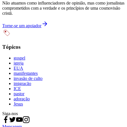
Não atuamos como influenciadores de opinião, mas como jornalistas
comprometidos com a verdade e os princípios de uma cosmovisão
cristã.
Torne-se um apoiador
Tópicos
gospel
igreja
EUA
manifestantes
invasão de culto
imigração
ICE
pastor
adoração
Jesus
Siga-nos
Mensagem