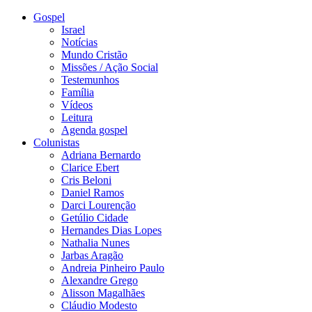
Gospel
Israel
Notícias
Mundo Cristão
Missões / Ação Social
Testemunhos
Família
Vídeos
Leitura
Agenda gospel
Colunistas
Adriana Bernardo
Clarice Ebert
Cris Beloni
Daniel Ramos
Darci Lourenção
Getúlio Cidade
Hernandes Dias Lopes
Nathalia Nunes
Jarbas Aragão
Andreia Pinheiro Paulo
Alexandre Grego
Alisson Magalhães
Cláudio Modesto