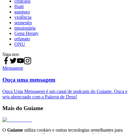
cristçaos
Haiti
gangues
violência
sequestro
missionária
Gena Heraty
orfanato
ONU
Siga-nos
Mensagem
Ouça uma mensagem
Ouça Uma Mensagem é um canal de podcasts do Guiame. Ouça e
seja abençoado com a Palavra de Deus!
Mais do Guiame
O
Guiame
utiliza cookies e outras tecnologias semelhantes para