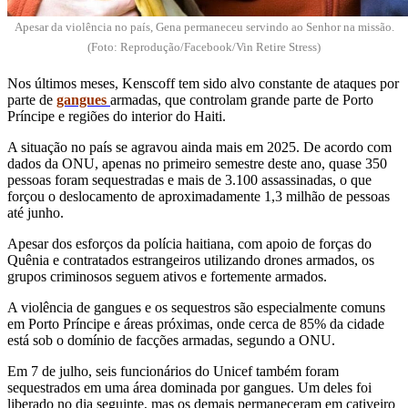
Apesar da violência no país, Gena permaneceu servindo ao Senhor na missão.
(Foto: Reprodução/Facebook/Vin Retire Stress)
Nos últimos meses, Kenscoff tem sido alvo constante de ataques por
parte de
gangues
armadas, que controlam grande parte de Porto
Príncipe e regiões do interior do Haiti.
A situação no país se agravou ainda mais em 2025. De acordo com
dados da ONU, apenas no primeiro semestre deste ano, quase 350
pessoas foram sequestradas e mais de 3.100 assassinadas, o que
forçou o deslocamento de aproximadamente 1,3 milhão de pessoas
até junho.
Apesar dos esforços da polícia haitiana, com apoio de forças do
Quênia e contratados estrangeiros utilizando drones armados, os
grupos criminosos seguem ativos e fortemente armados.
A violência de gangues e os sequestros são especialmente comuns
em Porto Príncipe e áreas próximas, onde cerca de 85% da cidade
está sob o domínio de facções armadas, segundo a ONU.
Em 7 de julho, seis funcionários do Unicef também foram
sequestrados em uma área dominada por gangues. Um deles foi
liberado no dia seguinte, mas os demais permaneceram em cativeiro