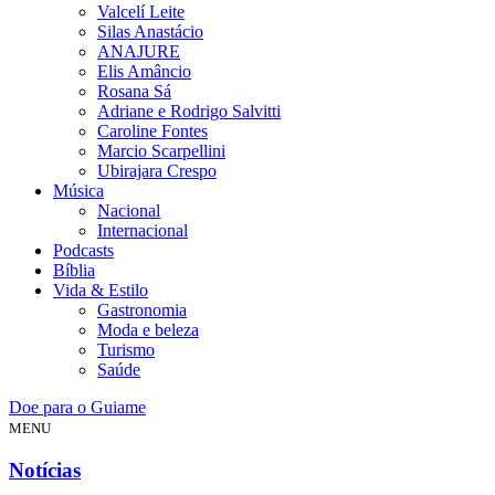
Valcelí Leite
Silas Anastácio
ANAJURE
Elis Amâncio
Rosana Sá
Adriane e Rodrigo Salvitti
Caroline Fontes
Marcio Scarpellini
Ubirajara Crespo
Música
Nacional
Internacional
Podcasts
Bíblia
Vida & Estilo
Gastronomia
Moda e beleza
Turismo
Saúde
Doe para o Guiame
MENU
Notícias