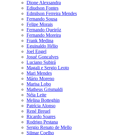
Dione Alexsandra
Ediudson Fontes
Edmilson Ferreira Mendes
Fernando Sousa
Felipe Morais
Fernando Queiróz
Fernando Moreira
Frank Medina
Eguinaldo Hélio
Joel Engel
Josué Gonçalves
Luciano Subirá
Magali e Sergio Leoto
Mari Mendes
Mário Moreno
Marisa Lobo
Matheus Grismaldi
Néia Leite
Melina Botteghin
Patrícia Alonso
René Breuel
Ricardo Soares
Rodrigo Pestana
Sergio Renato de Mello
Silmar Coelho