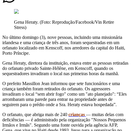
Gena Heraty. (Foto: Reprodução/Facebook/Vin Retire
Stress)
No último domingo (3), nove pessoas, incluindo uma missionária
irlandesa e uma criança de três anos, foram sequestradas em um
orfanato localizado em Kenscoff, nos arredores da capital do Haiti,
Porto Príncipe.
Gena Heraty, diretora da instituição, estava entre as pessoas retiradas
do orfanato privado Sainte-Hélène, em Kenscoff, quando os
sequestradores invadiram o local nas primeiras horas da manhã.
O prefeito Massillon Jean informou que sete funcionários e uma
criança também foram retirados do orfanato. Os agressores
invadiram o local “sem abrir fogo" como um "ato planejado": “Eles
arrombaram uma parede para entrar na propriedade antes de
seguirem para o prédio onde a Sra. Heraty estava hospedada”.
O orfanato, que abriga mais de 240
crianças
— muitas delas com
deficiências — é administrado pela organização "Nossos Pequenos
Irmãos e Irmãs". Segundo uma fonte ouvida pela agência AFP,
Gena, que vive no Haiti desde 1993, ligou para a organização no