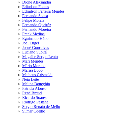
Dione Alexsandra
Ediudson Fontes
Edmilson Ferreira Mendes
Fernando Sousa
Felipe Morais
Fernando Queiróz
Fernando Moreira
Frank Medina
Eguinaldo Hélio
Joel Engel
Josué Gonçalves
Luciano Subirá
Magali e Sergio Leoto
Mari Mendes
Mário Moreno
Marisa Lobo
Matheus Grismaldi
Néia Leite
Melina Botteghin
Patrícia Alonso
René Breuel
Ricardo Soares
Rodrigo Pestana
Sergio Renato de Mello
Silmar Coelho