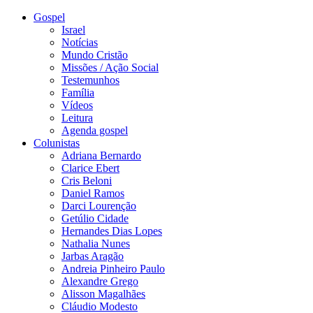
Gospel
Israel
Notícias
Mundo Cristão
Missões / Ação Social
Testemunhos
Família
Vídeos
Leitura
Agenda gospel
Colunistas
Adriana Bernardo
Clarice Ebert
Cris Beloni
Daniel Ramos
Darci Lourenção
Getúlio Cidade
Hernandes Dias Lopes
Nathalia Nunes
Jarbas Aragão
Andreia Pinheiro Paulo
Alexandre Grego
Alisson Magalhães
Cláudio Modesto