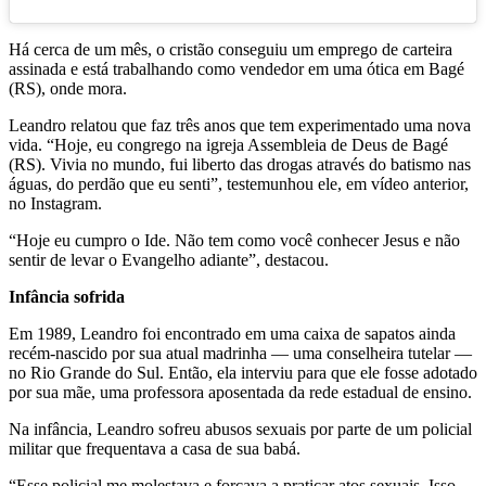
Há cerca de um mês, o cristão conseguiu um emprego de carteira
assinada e está trabalhando como vendedor em uma ótica em Bagé
(RS), onde mora.
Leandro relatou que faz três anos que tem experimentado uma nova
vida. “Hoje, eu congrego na igreja Assembleia de Deus de Bagé
(RS). Vivia no mundo, fui liberto das drogas através do batismo nas
águas, do perdão que eu senti”, testemunhou ele, em vídeo anterior,
no Instagram.
“Hoje eu cumpro o Ide. Não tem como você conhecer Jesus e não
sentir de levar o Evangelho adiante”, destacou.
Infância sofrida
Em 1989, Leandro foi encontrado em uma caixa de sapatos ainda
recém-nascido por sua atual madrinha — uma conselheira tutelar —
no Rio Grande do Sul. Então, ela interviu para que ele fosse adotado
por sua mãe, uma professora aposentada da rede estadual de ensino.
Na infância, Leandro sofreu abusos sexuais por parte de um policial
militar que frequentava a casa de sua babá.
“Esse policial me molestava e forçava a praticar atos sexuais. Isso