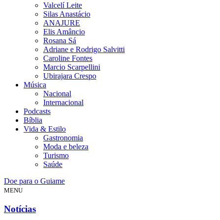
Valcelí Leite
Silas Anastácio
ANAJURE
Elis Amâncio
Rosana Sá
Adriane e Rodrigo Salvitti
Caroline Fontes
Marcio Scarpellini
Ubirajara Crespo
Música
Nacional
Internacional
Podcasts
Bíblia
Vida & Estilo
Gastronomia
Moda e beleza
Turismo
Saúde
Doe para o Guiame
MENU
Notícias