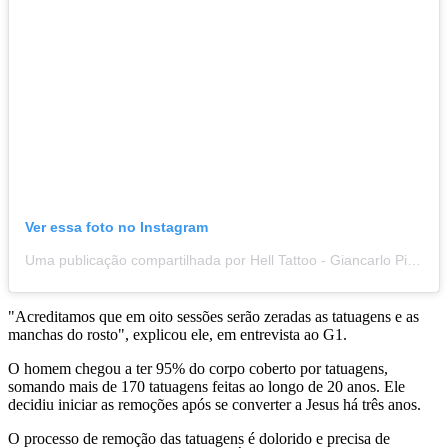
Ver essa foto no Instagram
Uma publicação compartilhada por Hell Tattoo - Giancarlo Pincelli - Tattoo Removal (@helltatto)
"Acreditamos que em oito sessões serão zeradas as tatuagens e as
manchas do rosto", explicou ele, em entrevista ao G1.
O homem chegou a ter 95% do corpo coberto por tatuagens,
somando mais de 170 tatuagens feitas ao longo de 20 anos. Ele
decidiu iniciar as remoções após se converter a Jesus há três anos.
O processo de remoção das tatuagens é dolorido e precisa de